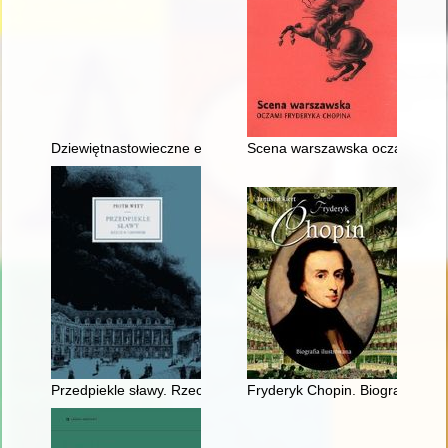
Dziewiętnastowieczne edycje dzieł Fryderyka Chopina jako aspek
Scena warszawska oczami Fry
Przedpiekle sławy. Rzecz o Chopinie
Fryderyk Chopin. Biografia ilus