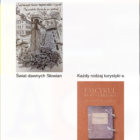
Świat dawnych Słowian - tropami mitów i legend : przewodnik li
Każdy rodzaj turystyki wymaga i