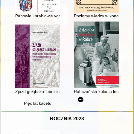
Panowie i hrabiowie von der Groeben : szlachecki ród w Pru
Poziomy władzy w koncepcji Kar
Zjazd gołąbsko-lubelski : obrady stanów Rzeczypospolitej w 
Rabczańska kolonia lecznicza d
Pięć lat kacetu
ROCZNIK 2023