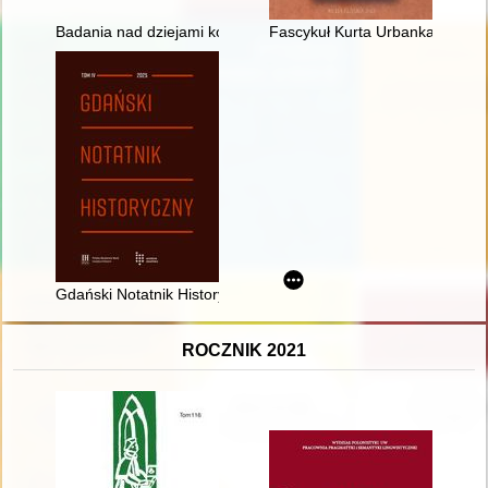
Badania nad dziejami kobiet XIX wieku w polskiej historiografi
Fascykuł Kurta Urbanka : tajem
Gdański Notatnik Historyczny. T. 4 (2025)
ROCZNIK 2021