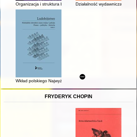
Organizacja i struktura biura studiów SB MSW (1982-1989) : p
Działalność wydawnicza ks. Fr
Wkład polskiego Najwyższego Trybunału Narodowego w rozumie
FRYDERYK CHOPIN