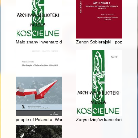
Mało znany inwentarz dóbr biskupstwa płockiego z 1650 roku
Zenon Sobierajski : poznański d
people of Poland at War : 1914-1918
Zarys dziejów kancelarii prepo