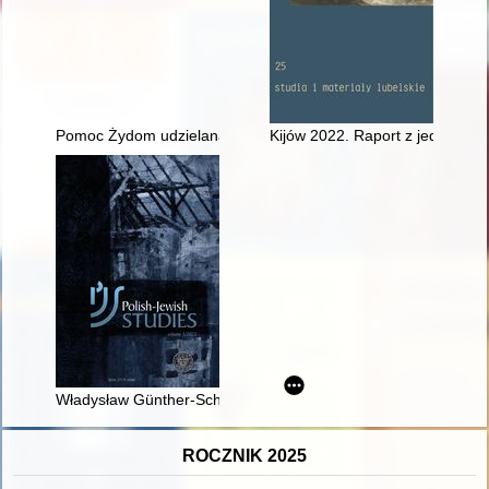
Pomoc Żydom udzielana przez krakowskich Zmartwychwstańców
Kijów 2022. Raport z jednego 
Władysław Günther-Schwarzburg jako poseł Rzeczypospolitej Po
ROCZNIK 2025