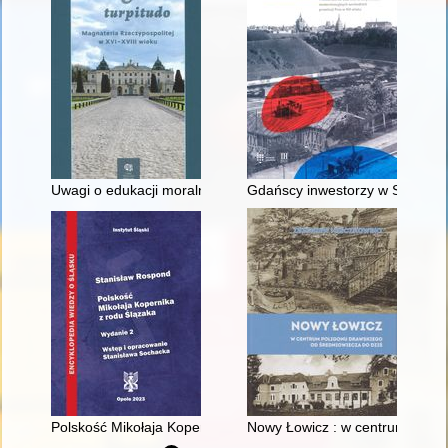
Uwagi o edukacji moralnej synów szlacheckich w XVI-wiecznej 
Gdańscy inwestorzy w Sopocie :
Polskość Mikołaja Kopernika z rodu Ślązaka
Nowy Łowicz : w centrum polig