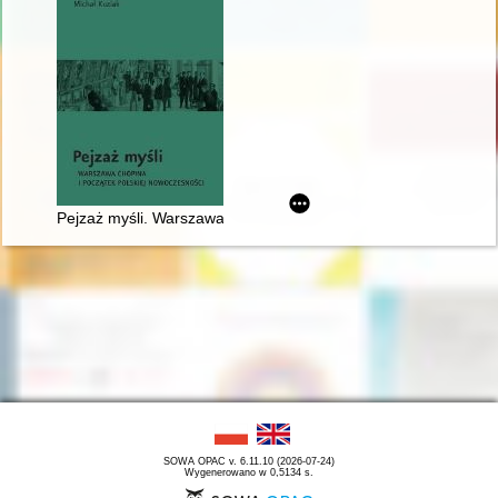
Pejzaż myśli. Warszawa Chopina i początek polskiej nowoczes
SOWA OPAC v. 6.11.10 (2026-07-24)
Wygenerowano w 0,5134 s.