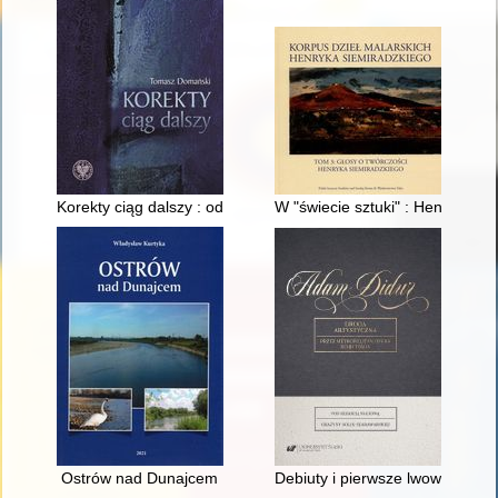
Korekty ciąg dalszy : odpowiedź redaktorom i współautorom ks
W "świecie sztuki" : Henryk Siem
Ostrów nad Dunajcem
Debiuty i pierwsze lwowskie w