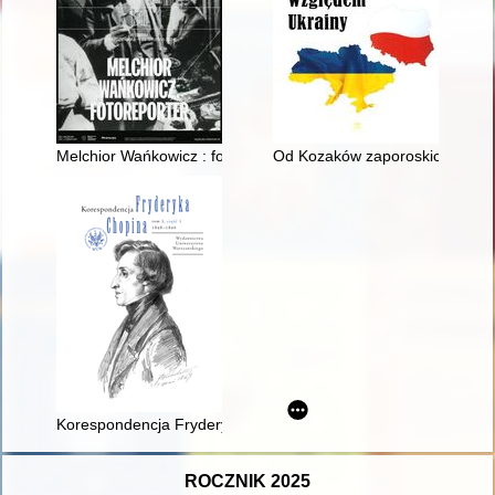
Melchior Wańkowicz : fotoreporter = Melchior Wańkowicz : phot
Od Kozaków zaporoskich do Akcji 
Korespondencja Fryderyka Chopina. T. 3 cz. 3,
ROCZNIK 2025