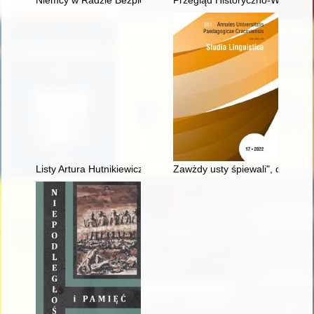
Niemcy w Radzie Bezpieczeństwa ONZ : kadencja 2019-2020
Przegląd Historyczno-Wojskowy.
Listy Artura Hutnikiewicza
Zawżdy usty śpiewali", czyli O m