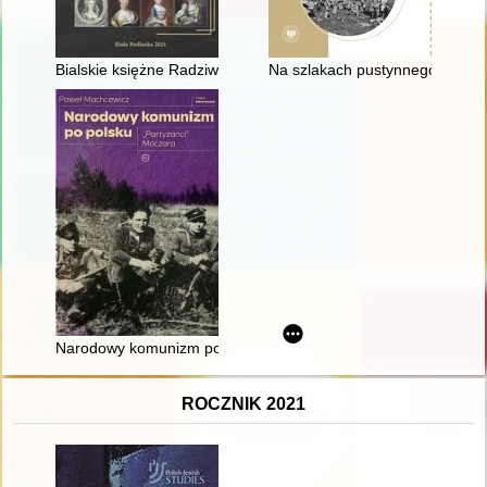
Bialskie księżne Radziwiłłowe
Na szlakach pustynnego losu :
Narodowy komunizm po polsku : "partyzanci" Moczara
ROCZNIK 2021