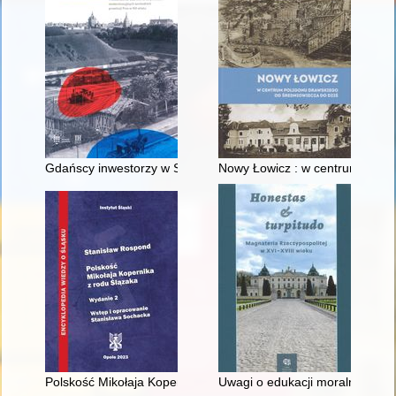
Gdańscy inwestorzy w Sopocie : prestiż finansowy i towarzyski
Nowy Łowicz : w centrum polig
Polskość Mikołaja Kopernika z rodu Ślązaka
Uwagi o edukacji moralnej synó