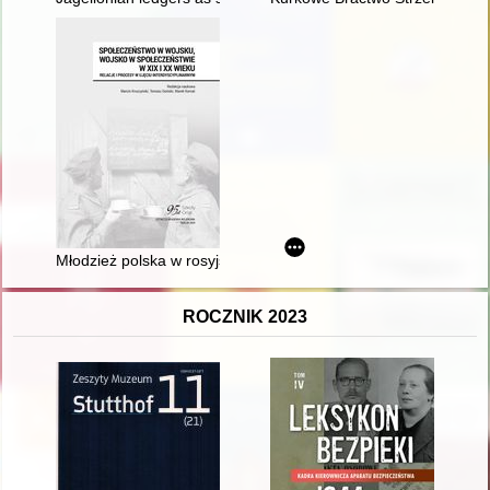
Młodzież polska w rosyjskich korpusach kadetów w XIX wieku = 
ROCZNIK 2023