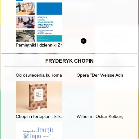
Pamiętniki i dzienniki Zmartwychwstańców z II połowy XIX wie
FRYDERYK CHOPIN
Od oświecenia ku romantyzmowi i dalej... Autorzy, dzieła, czytel
Opera "Der Weisse Adler" Raou
Chopin i fortepian : kilka uwag o relacji człowieka z przedmiot
Wilhelm i Oskar Kolbergowie - 