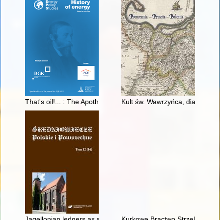
That's oil!... : The Apothecary and the Blood of the Earth
Kult św. Wawrzyńca, diakona i
Jagellonian ledgers as sources for watermark research and pape
Kurkowe Bractwo Strzeleckie w