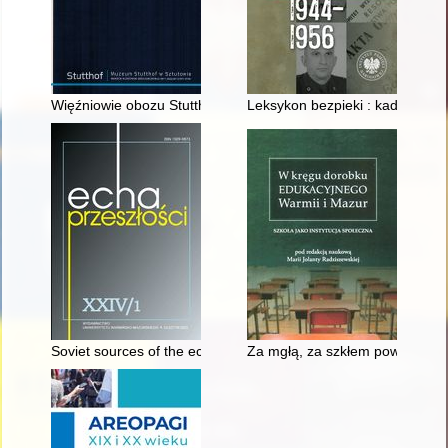
Więźniowie obozu Stutthof w Pomieczynie w 1945 r. : pamiątk
Leksykon bezpieki : kadra kier
Soviet sources of the economic policy in Polnad in 1947-1956
Za mgłą, za szkłem powiększając