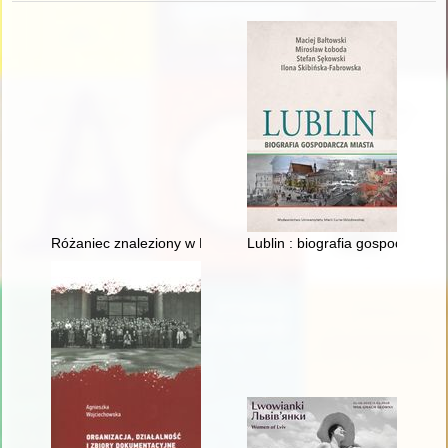
Różaniec znaleziony w Katyniu : wspomnienia o księdzu Janie
Lublin : biografia gospodarcza 