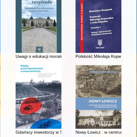
Uwagi o edukacji moralnej synów szlacheckich w XVI-wiecznej 
Polskość Mikołaja Kopernika z 
Gdańscy inwestorzy w Sopocie : prestiż finansowy i towarzyski
Nowy Łowicz : w centrum polig