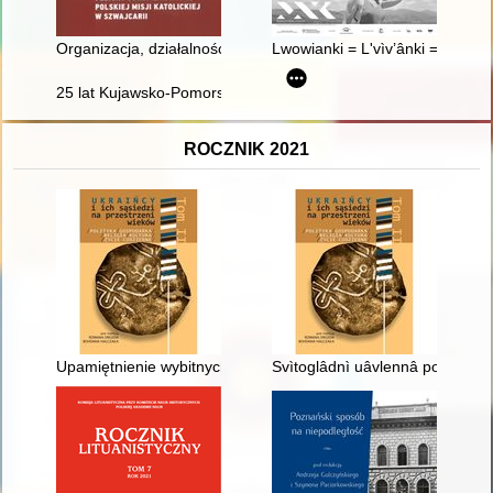
Organizacja, działalność i zbiory dokumentacyjne Polskiej Misji 
Lwowianki = L'vìv’ânki = Women
25 lat Kujawsko-Pomorskiego Kolegium Instruktorów Krajoz
ROCZNIK 2021
Upamiętnienie wybitnych Ukraińców w Polsce w latach 1990-
Svìtoglâdnì uâvlennâ pokutân pr