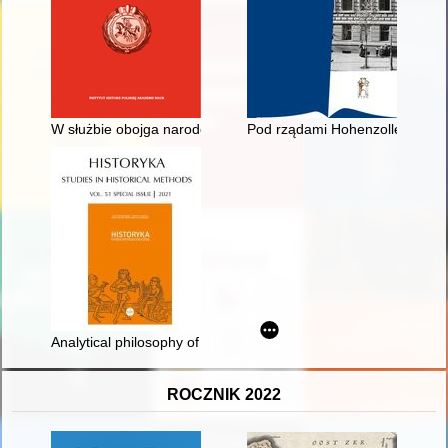
W służbie obojga narodów : mechanizmy kariery podstolego r
Pod rządami Hohenzollernów : 
Analytical philosophy of history in Poland : inspirations and int
ROCZNIK 2022