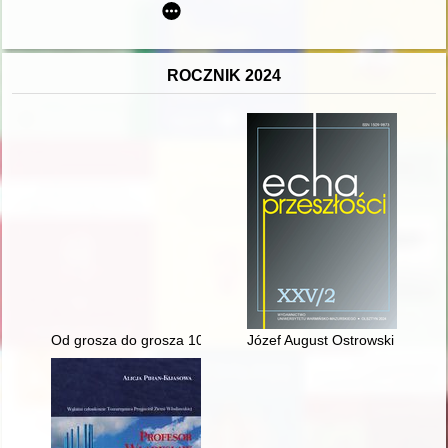
ROCZNIK 2024
Od grosza do grosza 100 lat w Niepodległej : relacja z wyst
Józef August Ostrowski of the K