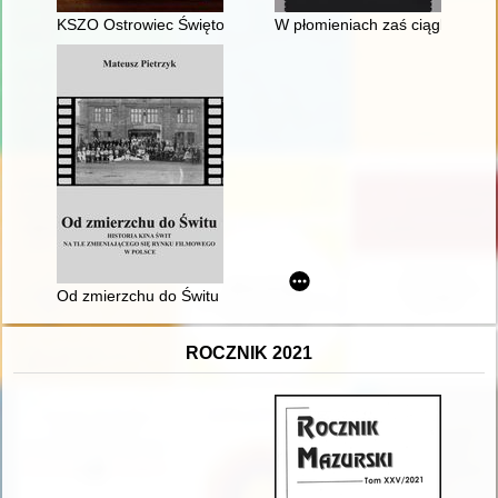
KSZO Ostrowiec Świętokrzyski : pływanie i piłka wodna : 1930
W płomieniach zaś ciągle odzyw
Od zmierzchu do Świtu : historia kina Świt na tle zmieniająceg
ROCZNIK 2021