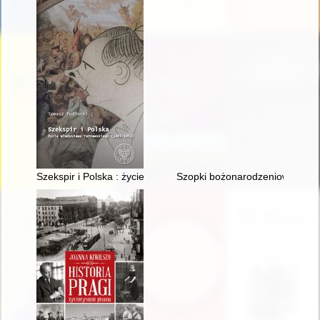
Szekspir i Polska : życie Władysława Tarnawskiego (1885-195
Szopki bożonarodzeniowe ze zbi