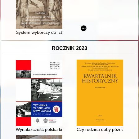
System wyborczy do Izby Poselskiej, parlamentu Polski przedr
ROCZNIK 2023
Wynalazczość polska kręgu Wielkiej Emigracji lat 1832-1871 a p
Czy rodzina doby późnofeudaln