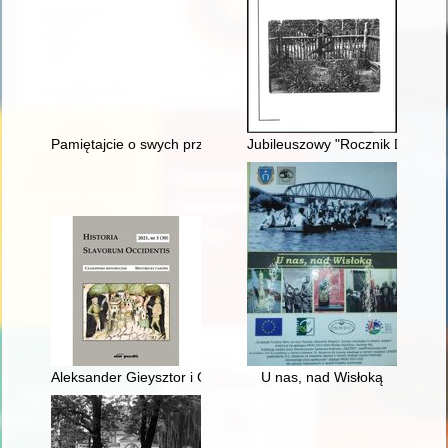
Pamiętajcie o swych przełożonych, którzy głosili wam słowo Boż
Jubileuszowy "Rocznik Działdow
Aleksander Gieysztor i Gerard Labuda jako badacze historii p
U nas, nad Wisłoką