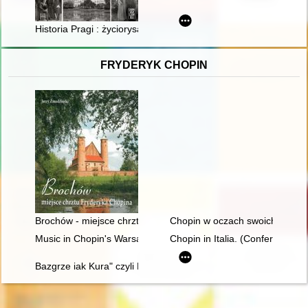
Historia Pragi : życiorysami pisana
FRYDERYK CHOPIN
Brochów - miejsce chrztu Fryderyka Chopina
Chopin w oczach swoich uczni
Music in Chopin's Warsaw
Chopin in Italia. (Conferenze t
Bazgrze iak Kura" czyli Fryderyk Chopin i powstańcy listopad