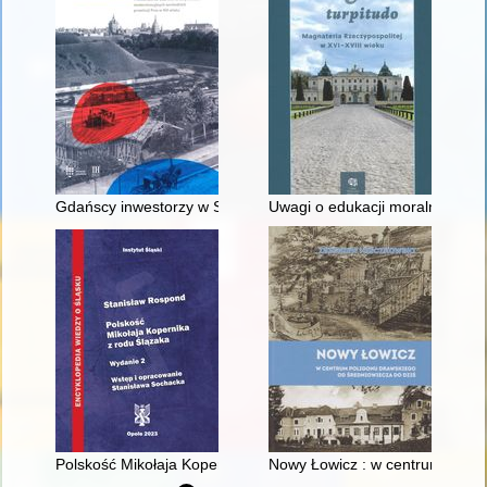
Gdańscy inwestorzy w Sopocie : prestiż finansowy i towarzyski
Uwagi o edukacji moralnej synó
Polskość Mikołaja Kopernika z rodu Ślązaka
Nowy Łowicz : w centrum polig