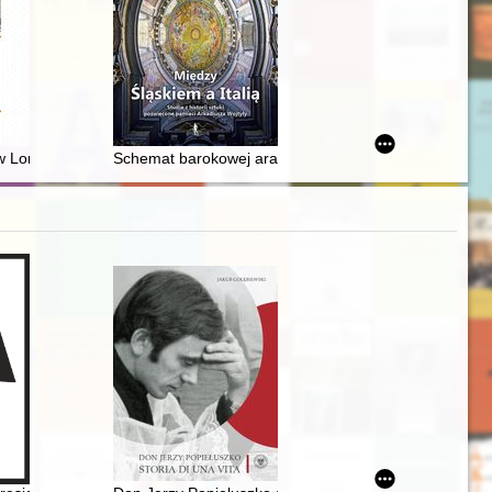
 październik 2004-2024
w Loreto w świetle materiałów archiwalnych w archiwum kościoła i hosp
Schemat barokowej aranżacji biblioteki konwentualnej