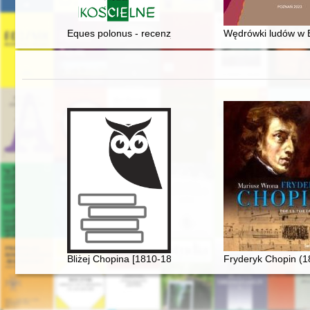
Eques polonus - recenzja]
Wędrówki ludów w E
Bliżej Chopina [1810-1849]
Fryderyk Chopin (1