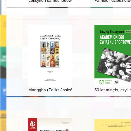
Leksykon samochodów : Polski Fiat
Pamięć i dziedzictw
Manggha (Feliks Jasieński)" : o mało znanym filmie W
50 lat minęło, czyli