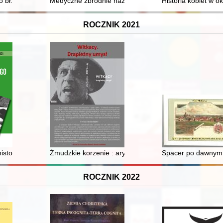
o bł. księdza Jerzego Popiełuszki
Medyczne zbrodnie nazistów
Historia kobiet w 
ROCZNIK 2021
ytwórni Filmów Oświatowych
 historia Klubu Uczelnianego AZS Politechniki Świętokrzyskiej
Żmudzkie korzenie : arystokrata, nie ciarapata
Spacer po dawnym 
ROCZNIK 2022