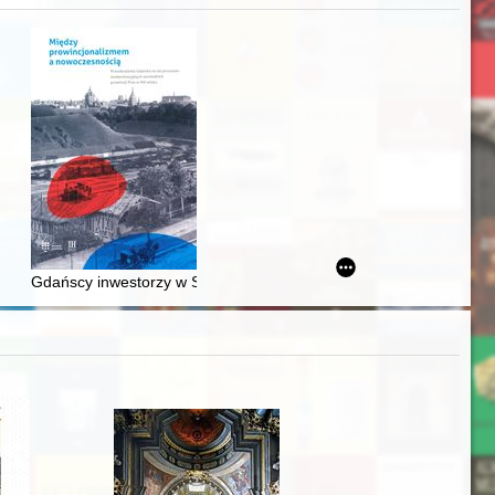
j
Ślązaka
Gdańscy inwestorzy w Sopocie : prestiż finansowy i towarzyski lo