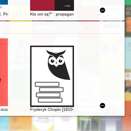
dź, Prusy, Poznań and Pomorze Armies : heroes of fights with Germans
Kto oni są?" : propaganda antysowiecka w niemieckich
zyczny
oczami Fryderyka Chopina
Fryderyk Chopin [1810-1849]