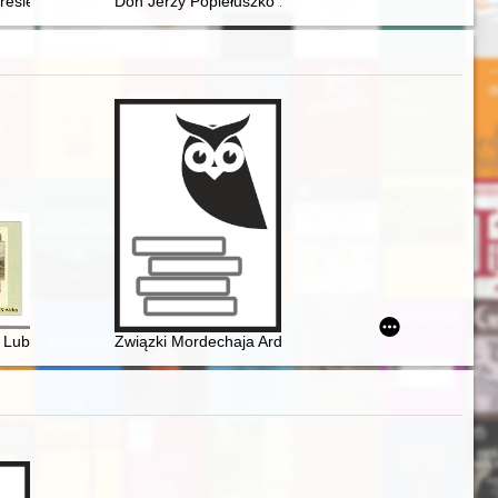
okresie 1945-1989 : dokonania naukowe, upowszechnianie badań, perspek
Don Jerzy Popiełuszko : storia di una vita
Lubinie na pocztówkach z XIX i XX wieku
Związki Mordechaja Ardona z Polską : z okazji pełnego