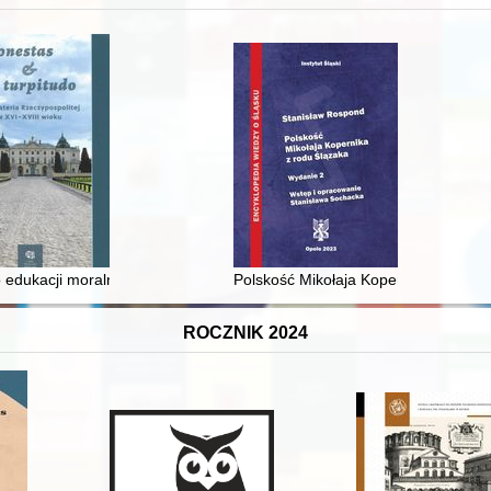
 średniowiecza do dziś
 edukacji moralnej synów szlacheckich w XVI-wiecznej Rzeczypospolite
Polskość Mikołaja Kopernika z rodu 
ROCZNIK 2024