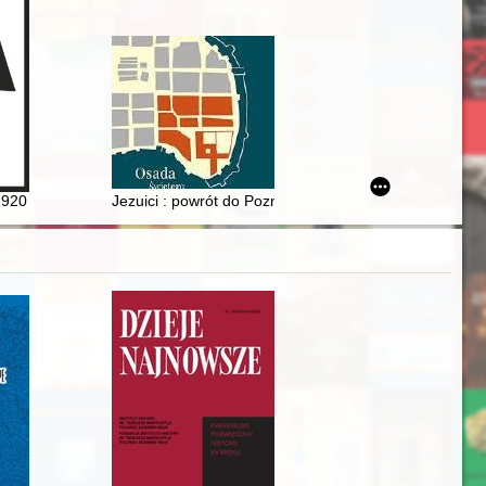
 Moskwie w pierwszych kilkunastu miesiącach po nawiązaniu bilateral
20 roku Ukraïni ì Pol'ŝì : ìstorìâ pìdpisannâ j uroki dlâ s'ogodennâ
Jezuici : powrót do Poznania