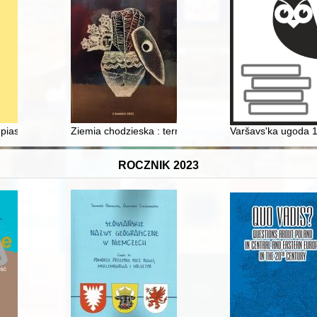
alizacją postanowień traktatu ryskiego : perspektywa Poselstwa RP w
iastowskich - recenzja]
Ziemia chodzieska : terra incognita - terra cognita
Varšavs'ka ugoda 19
ROCZNIK 2023