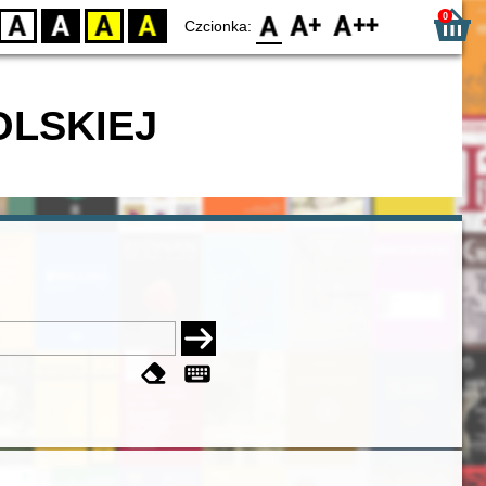
0
D
BW
YB
BY
F0
F1
F2
Czcionka:
OLSKIEJ