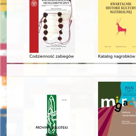
Codzienność zabiegów dyplomatycznych związanych z re
Katalog nagrobków p