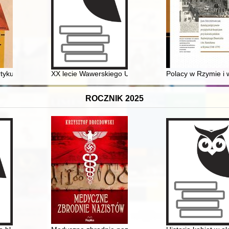
tykuły, reportaże, przemówienia
XX lecie Wawerskiego Uniwersytetu Trzeciego Wieku :
Polacy w Rzymie i 
ROCZNIK 2025