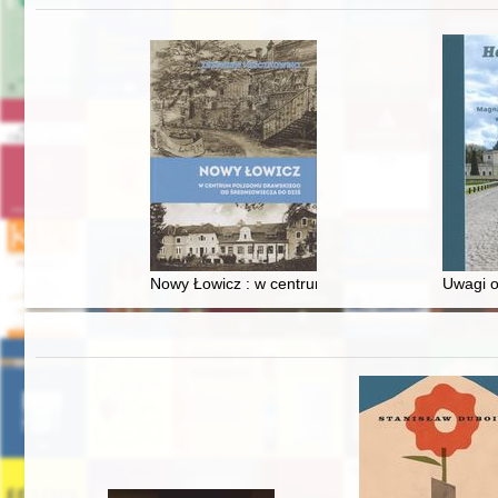
Nowy Łowicz : w centrum poligonu drawskiego od
Uwagi o