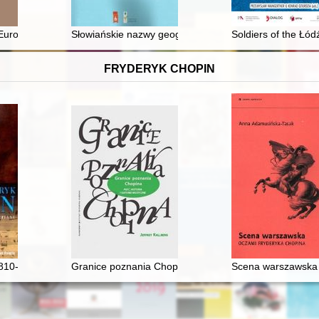
uropie w czasach starożytności i średniowiecza
Słowiańskie nazwy geograficzne w Niemczech. Cz. 1c,
Soldiers of the Łó
FRYDERYK CHOPIN
810-1849). Poeta fortepianu
Granice poznania Chopina. Płeć, historia i gatunek mu
Scena warszawska 