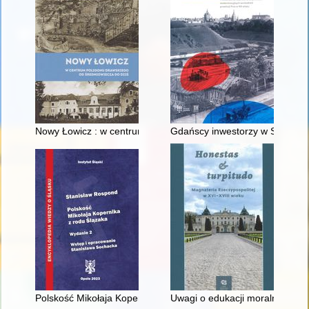
Nowy Łowicz : w centrum poligonu drawskiego od średniowiecz
Gdańscy inwestorzy w Sopocie :
Polskość Mikołaja Kopernika z rodu Ślązaka
Uwagi o edukacji moralnej synó