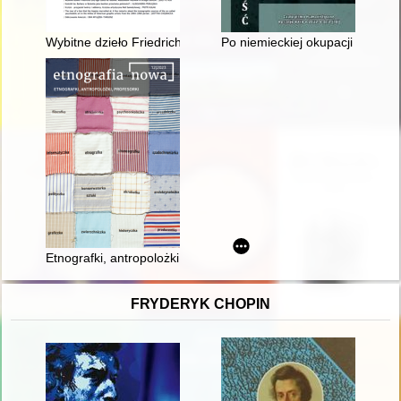
Wybitne dzieło Friedricha Gilly’ego czeka na ratunek : mau
Po niemieckiej okupacji : dola i
Etnografki, antropolożki, profesorki = Women ethnographers, a
FRYDERYK CHOPIN