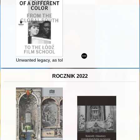
Unwanted legacy, as told by its witnesses : Arab students in P
ROCZNIK 2022