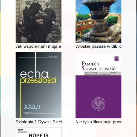
Jak wspominam moją edukację w Legionowie (lata 1953-1964
Włoskie pasaże w Bibliotece Kór
Działania 1 Dywizji Piechoty Legionów we wrześniu 1939 roku w
Nie tylko likwidacja prowidnyka