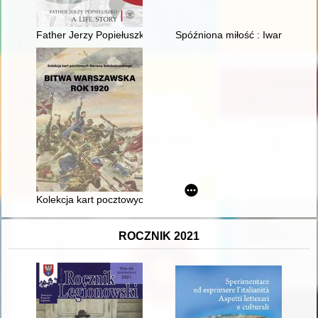
Father Jerzy Popiełuszko : a life story
Spóźniona miłość : Iwan Mazepa 
Kolekcja kart pocztowych Mariana Sołobodowskiego "Bitwa Wa
ROCZNIK 2021