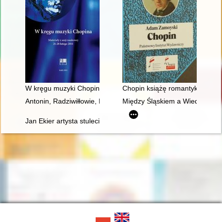
W kręgu muzyki Chopina. Materiały z sesji naukowej 21-28 lut
Chopin książę romantyków
Antonin, Radziwiłłowie, Fryderyk Chopin [1810-1849]
Między Śląskiem a Wiedniem. Ksi
Jan Ekier artysta stulecia - w darze Chopinowi. Księga dedykow