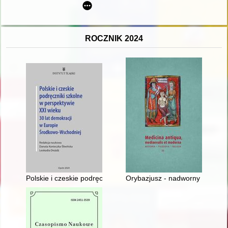
ROCZNIK 2024
Polskie i czeskie podręczniki szkolne w perspektywie XXI wie
Orybazjusz - nadworny lekarz i 