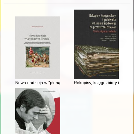
Nowa nadzieja w "płonącym świecie" : wizja perspektyw społecz
Rękopisy, księgozbiory i archiw