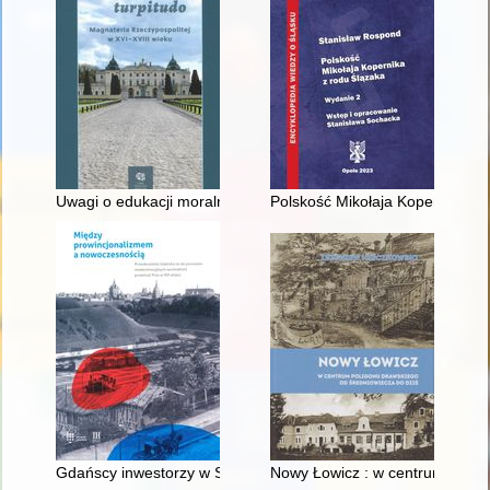
Uwagi o edukacji moralnej synów szlacheckich w XVI-wiecznej 
Polskość Mikołaja Kopernika z 
Gdańscy inwestorzy w Sopocie : prestiż finansowy i towarzyski
Nowy Łowicz : w centrum polig