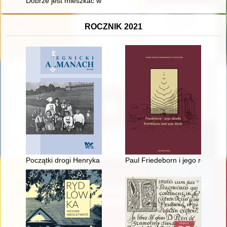
Dobrze jest mieszkać w Zaspie" : działalność społeczno-wych
ROCZNIK 2021
Początki drogi Henryka II Pobożnego na ołtarze
Paul Friedeborn i jego rodzina 