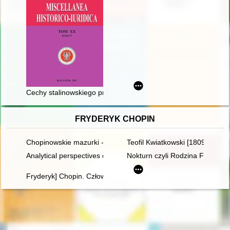
Cechy stalinowskiego prawa karnego na podstawie podręcznika
FRYDERYK CHOPIN
Chopinowskie mazurki - czyli folklor a pojęcie muzyki narodowe
Teofil Kwiatkowski [1809-1891] 
Analytical perspectives on the music of Chopin
Nokturn czyli Rodzina Fryderyk
Fryderyk] Chopin. Człowiek, dzieło, rezonans