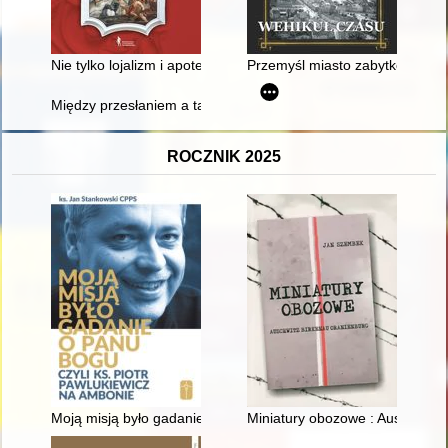
Nie tylko lojalizm i apoteoza rodu : malarskie dekoracje pała
Przemyśl miasto zabytków 1945
Między przesłaniem a tajemnicą : kościół na grodzie w Gieczu
ROCZNIK 2025
Moją misją było gadanie o Panu Bogu" czyli Ks. Piotr Pawluki
Miniatury obozowe : Auschwitz,