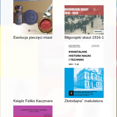
Ewolucja pieczęci miast pruskich na przykładzie odcisków w ak
Biłgorajski skaut 1916-1939 : k
Ksiądz Feliks Kaczmarek (1887, 1910, 1972)
Złotodajna” makulatura : na ma