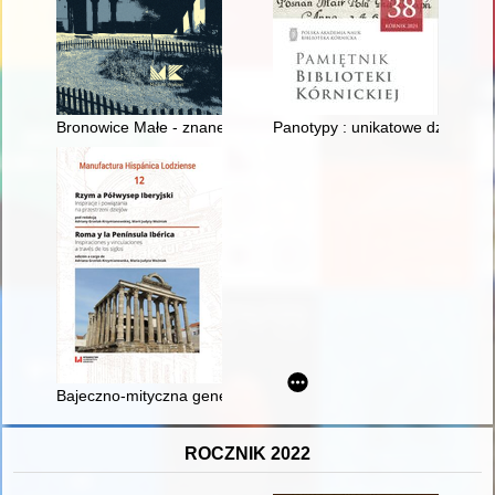
Bronowice Małe - znane i nieznane : podkrakowska wieś w c
Panotypy : unikatowe dziewiętnas
Bajeczno-mityczna geneza Portugalii w zwierciadle pierwszej i 
ROCZNIK 2022