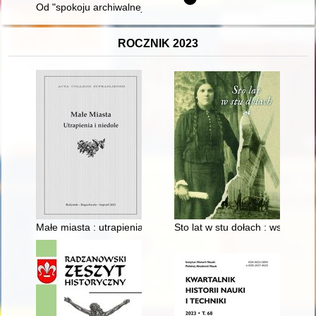
Od "spokoju archiwalnej pracy na Wawelu" do "urzędolenia w ND
ROCZNIK 2023
Małe miasta : utrapienia i niedole
Sto lat w stu dołach : wspomni