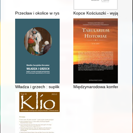
Przecław i okolice w rys. Adama Kopacza 1994/95 r
Kopce Kościuszki - wyjątkowa f
Władza i grzech : supliki z terenów metropolii gnieźnieńskiej do
Międzynarodowa konferencja na