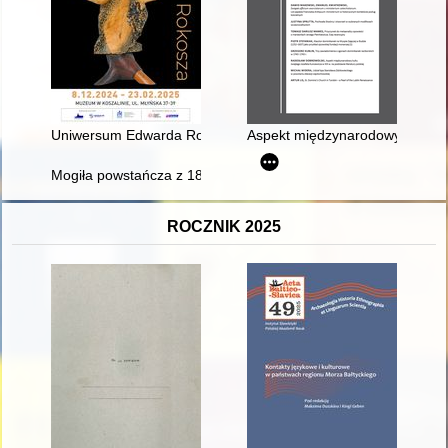
Uniwersum Edwarda Rokosza : katalog wystawy = The universe
Aspekt międzynarodowy kultu św
Mogiła powstańcza z 1863 roku w Nowej Wsi (cienińskiej)
ROCZNIK 2025