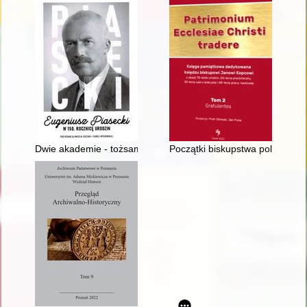
Dwie akademie - tożsame idee : koncepcje wychowania fizyczne
Początki biskupstwa polowego w