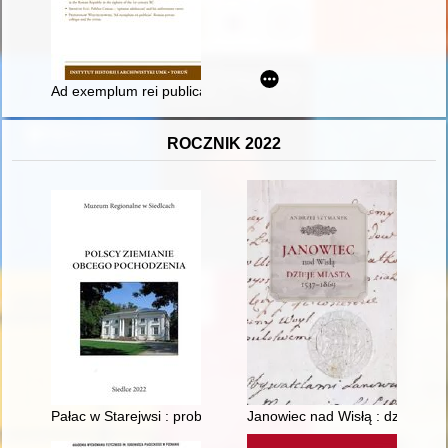
Ad exemplum rei publicae" : Roman private colleges and the ci
ROCZNIK 2022
Pałac w Starejwsi : problemy stylu, atrybucji, heraldyki
Janowiec nad Wisłą : dzieje mi