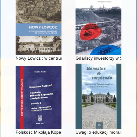
Nowy Łowicz : w centrum poligonu drawskiego od średniowiecz
Gdańscy inwestorzy w Sopocie :
Polskość Mikołaja Kopernika z rodu Ślązaka
Uwagi o edukacji moralnej synó