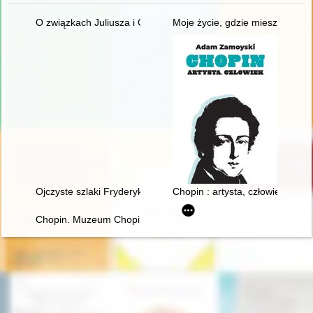
O związkach Juliusza i Oskara Kolbergów z Fryderykiem Cho
Moje życie, gdzie mieszka B[r]
Ojczyste szlaki Fryderyka Chopina
Chopin : artysta, człowiek
Chopin. Muzeum Chopina. Chopin Museum