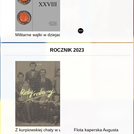
Militarne wątki w dziejach folwarku Turzonowskiego nad Prądnik
ROCZNIK 2023
Z kurpiowskiej chaty w wielki świat : emigracyjna historia Fran
Flota kaperska Augusta II w la