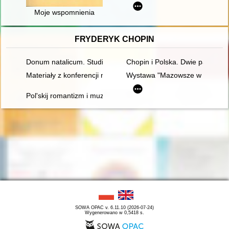
Moje wspomnienia
FRYDERYK CHOPIN
Donum natalicum. Studia Thaddaeo Przybylski octogenario de
Chopin i Polska. Dwie pasje życ
Materiały z konferencji naukowej "Twórczość naukowa i muzyc
Wystawa "Mazowsze w czasach C
Pol'skij romantizm i muzykal'naja kul'tura L'vova vtoroj polovin
SOWA OPAC v. 6.11.10 (2026-07-24)
Wygenerowano w 0,5418 s.