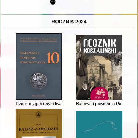
ROCZNIK 2024
Rzecz o zgubionym kwartniku i pożyczonej babce = On a lost 
Budowa i powstanie Pomnika Wd