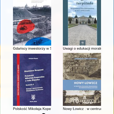
Gdańscy inwestorzy w Sopocie : prestiż finansowy i towarzyski
Uwagi o edukacji moralnej synó
Polskość Mikołaja Kopernika z rodu Ślązaka
Nowy Łowicz : w centrum polig