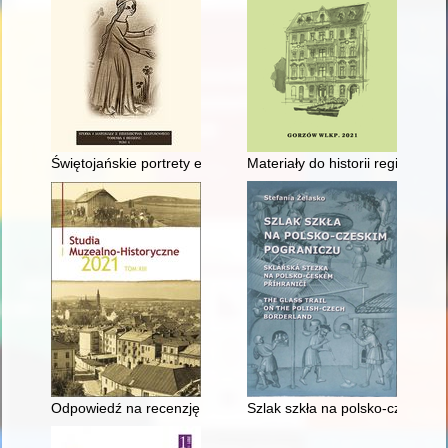
Świętojańskie portrety epitafijne Rubinkowskich : studium kost
Materiały do historii regionu za
Odpowiedź na recenzję monografii historycznej miasta i gmin
Szlak szkła na polsko-czeskim p