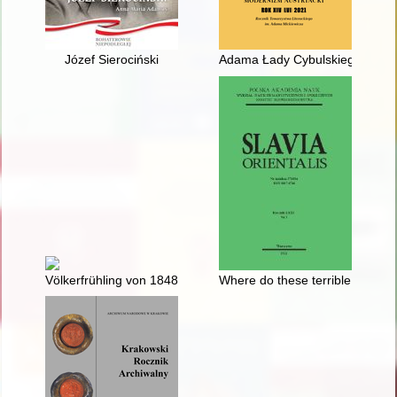
Józef Sierociński
Adama Łady Cybulskiego ekspres
Völkerfrühling von 1848/1849 - revolutionäre Gefahr oder repub
Where do these terrible diseases