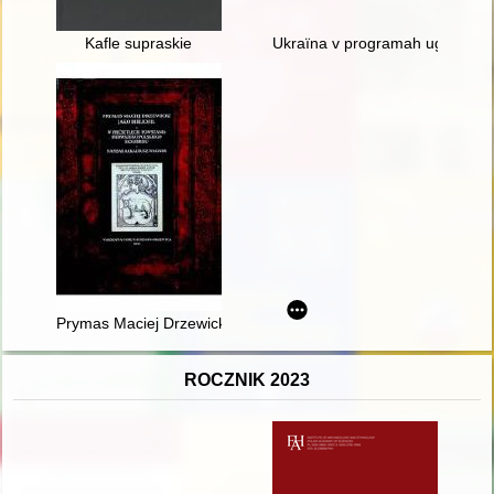
Kafle supraskie
Ukraïna v programah ugrupovan' 
Prymas Maciej Drzewicki jako bibliofil : w pięćsetlecie powstan
ROCZNIK 2023