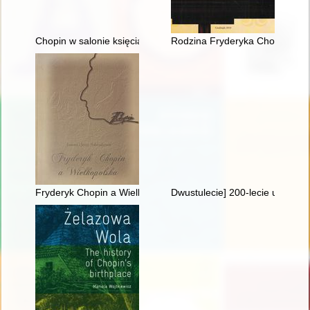
Chopin w salonie księcia Antoniego Radziwiłła". Nowe odczyt
Rodzina Fryderyka Chopina. Fa
Fryderyk Chopin a Wielkopolska
Dwustulecie] 200-lecie urodzin