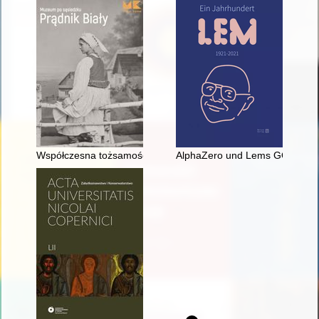
Współczesna tożsamość Prądnika Białego
AlphaZero und Lems GOLEM : übe