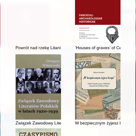
Powrót nad rzekę Litani : polskie kontyngenty wojskowe w sił
‘Houses of graves’ of Central-E
Związek Zawodowy Literatów Polskich w latach 1920-1939
W bezpiecznym żyjesz kraju" : po