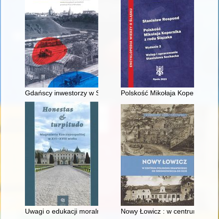
Gdańscy inwestorzy w Sopocie : prestiż finansowy i towarzyski
Polskość Mikołaja Kopernika z 
Uwagi o edukacji moralnej synów szlacheckich w XVI-wiecznej 
Nowy Łowicz : w centrum polig