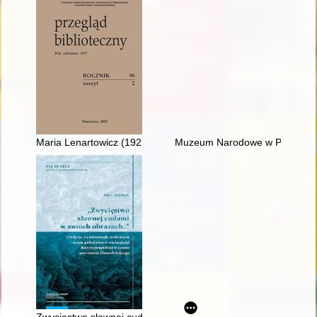
Maria Lenartowicz (1925-2021)
Muzeum Narodowe w Poznaniu i
Zwycięstwo sławnej cudami w swoich obrazach…" : tradycje o 