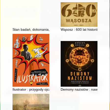
Stan badań, dokonania, perspektywy: historia kobiet w II Rzecz
Wąsosz : 600 lat historii
Ilustrator : przygody ojca Koziołka Matołka : tylko dla dorosłych
Demony nazistów : nawiedzone m