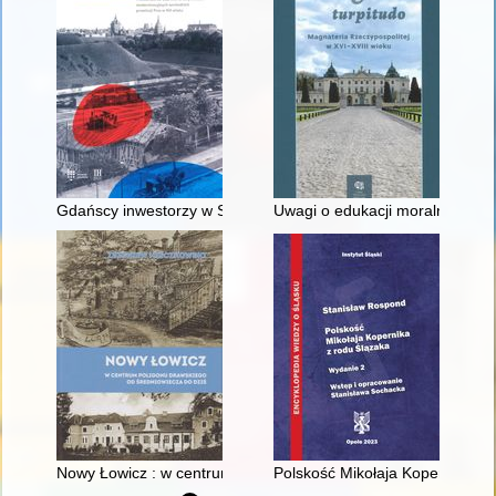
Gdańscy inwestorzy w Sopocie : prestiż finansowy i towarzyski
Uwagi o edukacji moralnej synó
Nowy Łowicz : w centrum poligonu drawskiego od średniowiecz
Polskość Mikołaja Kopernika z 