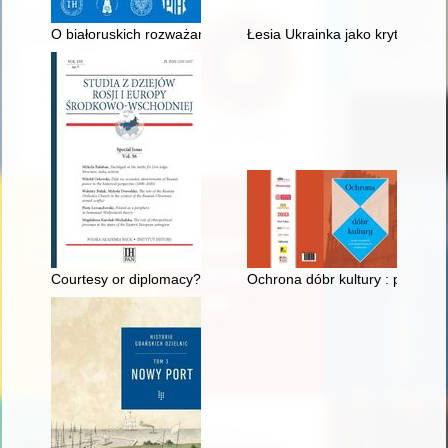
O białoruskich rozważaniach nad unią lubelską
Łesia Ukrainka jako krytyk litera
Courtesy or diplomacy? : the visit of Elisabeth Queen of the Be
Ochrona dóbr kultury : plakaty