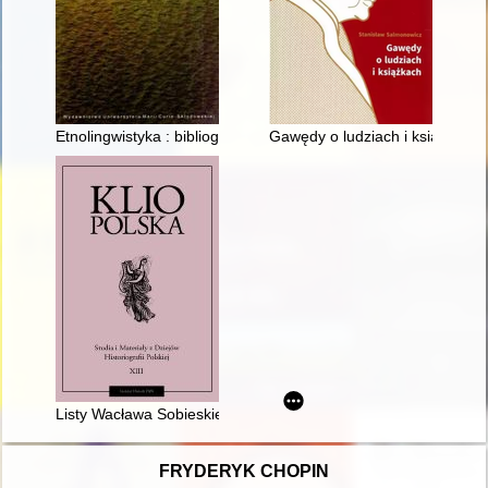
Etnolingwistyka : bibliografia adnotowana 1988-2018
Gawędy o ludziach i książkach 
Listy Wacława Sobieskiego do Jaroslava Bidla z lat 1901-1933
FRYDERYK CHOPIN