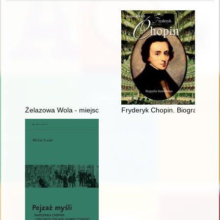
Żelazowa Wola - miejsce urodzenia Fryderyka Chopina
Fryderyk Chopin. Biografia ilus