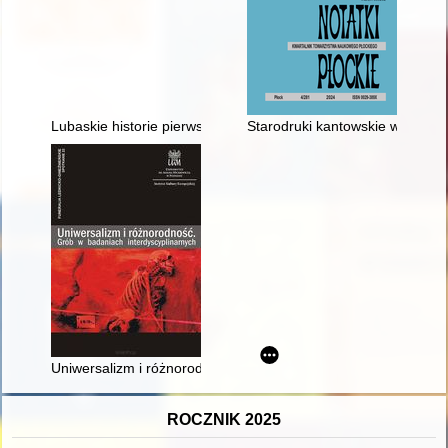
Lubaskie historie pierwszej połowy XX wieku : praca zbiorowa
Starodruki kantowskie w zbiora
Uniwersalizm i różnorodność : grób w badaniach interdyscyplin
ROCZNIK 2025