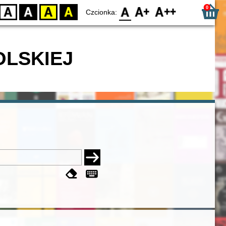
0
D
BW
YB
BY
F0
F1
F2
Czcionka:
OLSKIEJ