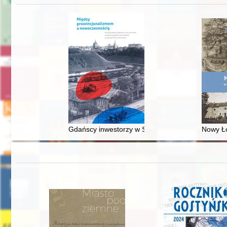
Gdańscy inwestorzy w Sopocie : prestiż finansowy
Nowy Ło