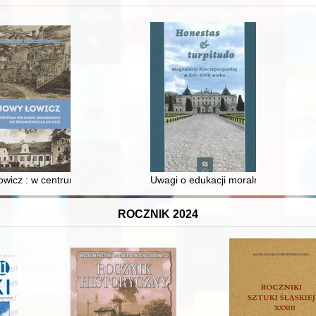
 i towarzyski lokalnego mieszczaństwa w 2. poł. XIX w
wicz : w centrum poligonu drawskiego od średniowiecza do dziś
Uwagi o edukacji moralnej synów szl
ROCZNIK 2024