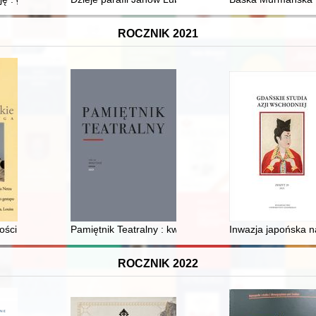
ROCZNIK 2021
Armia od kuchni. Organizacja, wyposażenie, logistyka, kwatermistrzos
ości czy władcy oświeceni? : o elitach urzędniczych na Górnym Śląsku
Pamiętnik Teatralny : kwartalnik poświęcony historii i k
Inwazja japońska n
ROCZNIK 2022