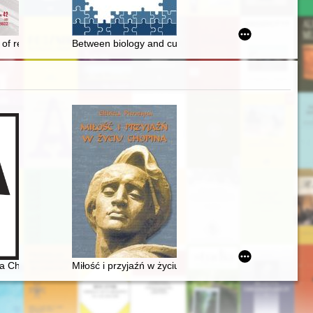
 of relations between the Netherlands and Türkiye = Ponad cztery wieki
Between biology and culture : Polish reflections on the 
a Chopina. Zagadka inicjalnej figury dźwiękowej
Miłość i przyjaźń w życiu Chopina