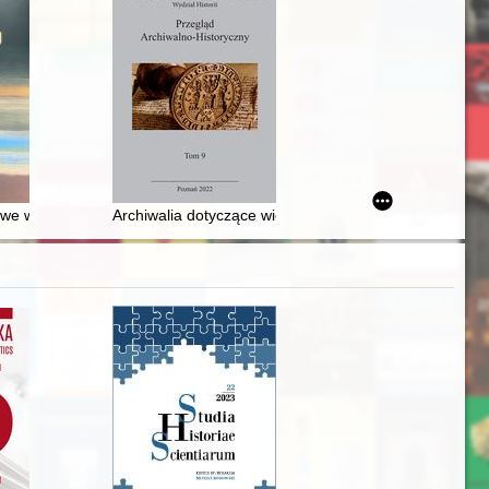
zienne Zakopanego w XIX wieku
ciowe w mniejszości niemieckiej : polityk Eduard Pant wobec wyzwań na
Archiwalia dotyczące wielkopolskich gmin żydowskich 