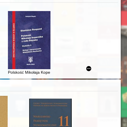
acheckich w XVI-wiecznej Rzeczypospolitej
Polskość Mikołaja Kopernika z rodu Ślązaka