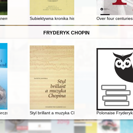
ęknem - spojrzenie na społeczną funkcję muzeów (z pedagogiką w tle)
Subiektywna kronika historyczna
Over four centuries
FRYDERYK CHOPIN
wórczości George Sand
Styl brillant a muzyka Chopina
Polonaise Fryderyk