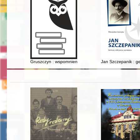
Gruszczyn : wspomnienia i trochę historii
Jan Szczepanik : g