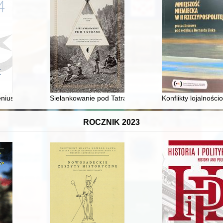
eniusz, odkrywca i wynalazca
Sielankowanie pod Tatrami : życie codzienne i niecod
Konflikty lojalnoś
ROCZNIK 2023