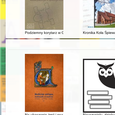
Podziemny korytarz w Gucinie-Gaju - katakumby, loch, 
Kronika Koła Śpiew
Na ukąszenie żmii i psa wściekłego" : receptury na 
Nauczycielu, dzięku