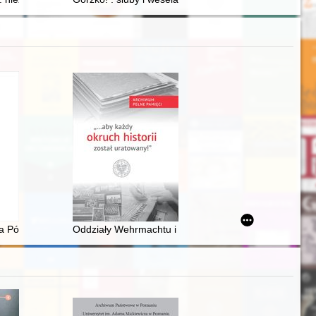
two na przestrzeni wieków". Online 29–30 stycznia 2021 roku
rytyce teatru założony przez Leona Schillera. R. 70, z. 1 (2021)
a Półwysep Koreański w latach 1592-1598 a roszczenia restytucyjne 
Oddziały Wehrmachtu i Schupo w Warszawie utrwalone