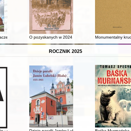
grota?
aczego "Cecylia" w Gostyniu
O pozyskanych w 2024 roku zbiorach
Monumentalny krucyf
ROCZNIK 2025
medykamenty wyrabiane domowym sposobem (druga połowa XVIII wieku)
ję : gmina Pogorzela
Dzieje parafii Janów Lubelski (Biała) 1325-2025
Baśka Murmańska :