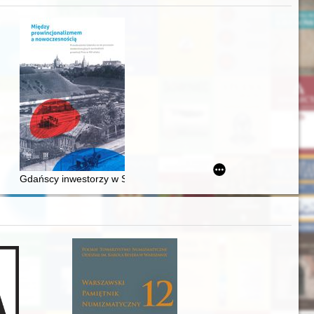
j
awskiego od średniowiecza do dziś
Gdańscy inwestorzy w Sopocie : prestiż finansowy i towarzyski lo