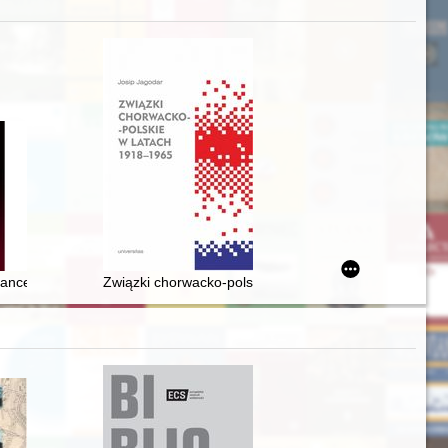
iego
ance of the first franciscan observant monasteries in the Kingdom of 
Związki chorwacko-polskie w latach 1918-1965