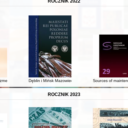
ROCZNIK 2022
zmem a polskością : o koncertach fortepianowych Zygmunta Stojowsk
Dęblin i Mińsk Mazowiecki w bitwie nad Wisłą
Sources of mainten
ROCZNIK 2023