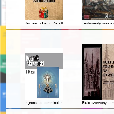
Rudzińscy herbu Prus III z ziemi ciechanowskiej w archi
Testamenty mieszcza
Ingrossatio commissiones expeditae super miraculis ima
Biało-czerwony do