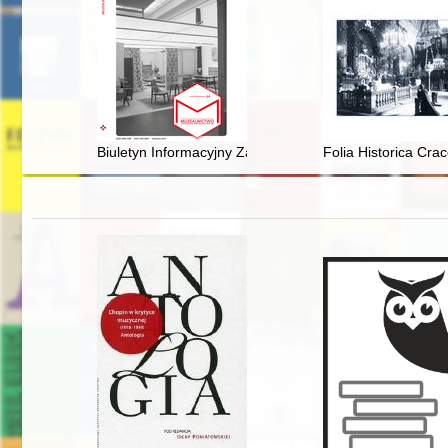
Biuletyn Informacyjny Zarządu Muzeów i Ochrony Zaby
Folia Historica Crac