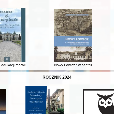
 edukacji moralnej synów szlacheckich w XVI-wiecznej Rzeczypospolite
Nowy Łowicz : w centrum poligonu dr
ROCZNIK 2024