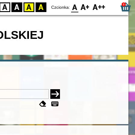
0
D
BW
YB
BY
F0
F1
F2
Czcionka:
OLSKIEJ