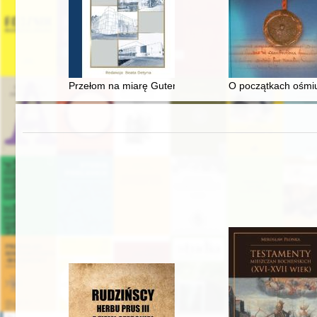
Przełom na miarę Gutenberga : czy współcześni skrybow
O początkach ośmiu