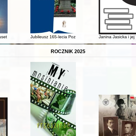
ie sztuk plastycznych zostaną wyparci czy wsparci przez AI?
set lat dziejów Częstochowy w najdawniejszych dokumentach zapisan
Jubileusz 165-lecia Poznańskiego Towarzystwa Przyjac
Janina Jasicka i j
ROCZNIK 2025