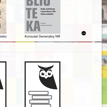
ony Zabytków" Bulletin, 1955-1987
ji zawartej w prasie międzywojennej = What should the park at Żelazow
 historia ruchomych mostów kolejowych w Szczecinie-Podjuchach 1873
Konsulat Generalny NRD w Gdańsku wobec rewolty gr