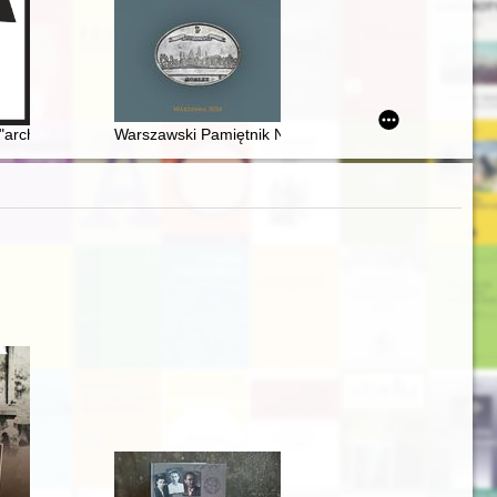
ych
iół Nauk
ej "archiwum zapośredniczone" Zarządu Wojewódzkiego Ligi Kobiet w Kr
Warszawski Pamiętnik Numizmatyczny. T. 12 (2024)