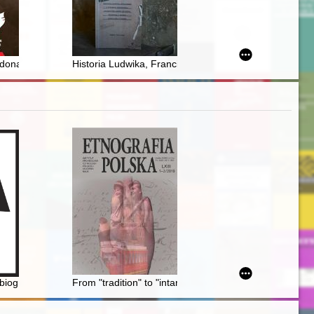
dona : wybrane sylwetki młodszych oficerów WP poległych w obronie 
Historia Ludwika, Franciszka i Filomeny Kamińskich :
ferencji naukowej pt. Wędrując ze swoim, obcym i wrogiem: historia - 
biograficzny. Z. 3,
From "tradition" to "intangible heritage" : Kraków’s nati