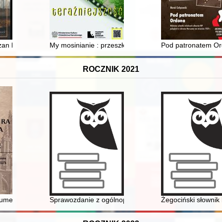
waliach : ciechanowskie grodzkie wieczyste. T. 3
n bocheńskich : (XVI - XVII wiek)
My mosinianie : przeszłość i teraźniejszość
Pod patronatem Or
ROCZNIK 2021
ginis B.M.V. in villa Skrzetusz de verbo ad verbum"
kument "Czerwonego Sztandaru"
Sprawozdanie z ogólnopolskiej interdyscyplinarnej kon
Żegociński słownik 