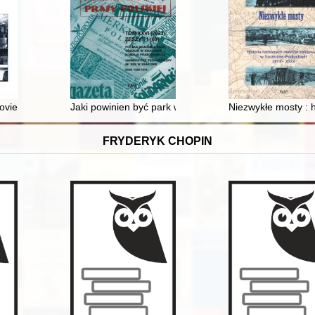
tków", 1955-1987 = The "Biuletyn Informacyjny Zarządu Muzeów i Ochr
oviensia. Vol. 30, issue 2 (2023)
Jaki powinien być park w Żelazowej Woli? Wokół dyskus
Niezwykłe mosty :
FRYDERYK CHOPIN