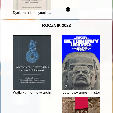
Dyskurs o konstytucji na łamach "Przeglądu Narodowego" (V 1
ROCZNIK 2023
Wątki kamienne w architekturze Krakowa XIII-XV wieku : zary
Betonowy umysł : historia twa