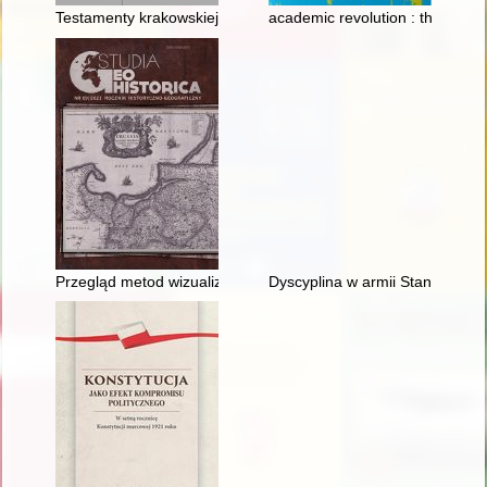
Testamenty krakowskiej rodziny Królików z XVII w. = 17th centu
academic revolution : the Univ
Przegląd metod wizualizacji wiarygodności dawnych map pod 
Dyscyplina w armii Stanów Zje