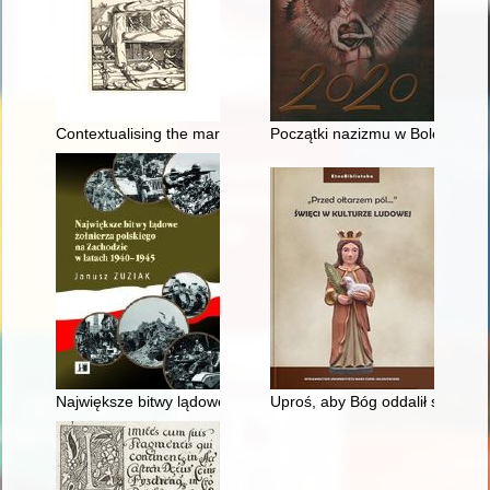
Contextualising the marriage of Bona Sforza to Sigismund I of 
Początki nazizmu w Bolesławcu
Największe bitwy lądowe żołnierza polskiego na Zachodzie w 
Uproś, aby Bóg oddalił swe kary