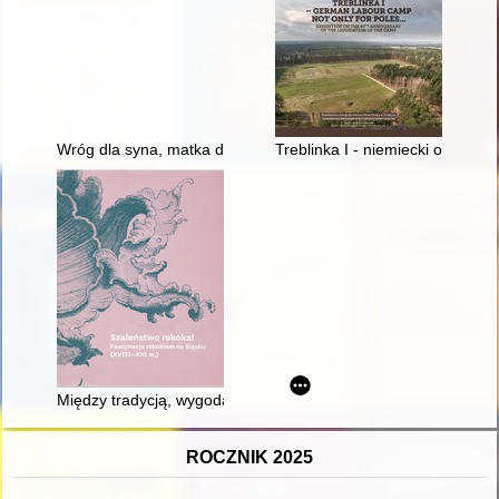
Wróg dla syna, matka dla wnuka : caryca Katarzyna II i jej rel
Treblinka I - niemiecki obóz pra
Między tradycją, wygodą a modą : rokoko w meblarstwie śląsk
ROCZNIK 2025