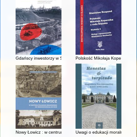
Gdańscy inwestorzy w Sopocie : prestiż finansowy i towarzyski
Polskość Mikołaja Kopernika z 
Nowy Łowicz : w centrum poligonu drawskiego od średniowiecz
Uwagi o edukacji moralnej synó