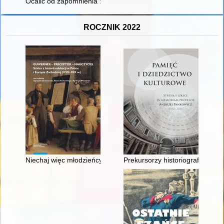
Ocalić od zapomnienia : ze wspomnień Stanisława Przywary z 
ROCZNIK 2022
Niechaj więc młodzieńcy otrzymają najlepszych nauczycieli" : o
Prekursorzy historiografii har