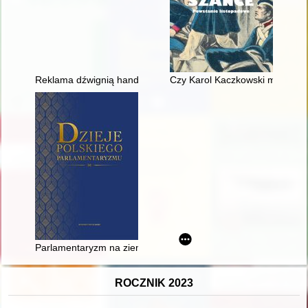
Reklama dźwignią handlu" : dawna reklama sklepowa w 20-leci
Czy Karol Kaczkowski mógł być 
Parlamentaryzm na ziemiach polskich w okresie porozbiorowy
ROCZNIK 2023