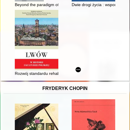
Beyond the paradigm of post-1989 feminist art history : resea
Dwie drogi życia : wspomnienia
Rozwój standardu rehabilitacji w ośrodku Lwowskim w okresi
FRYDERYK CHOPIN