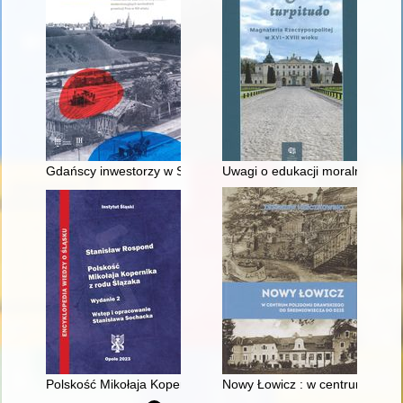
Gdańscy inwestorzy w Sopocie : prestiż finansowy i towarzyski
Uwagi o edukacji moralnej synó
Polskość Mikołaja Kopernika z rodu Ślązaka
Nowy Łowicz : w centrum polig