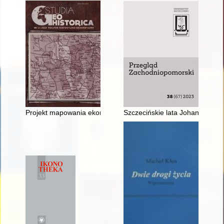
Projekt mapowania ekonomii królewskich w Wielkim Księstwie Li
Szczecińskie lata Johanna Carl