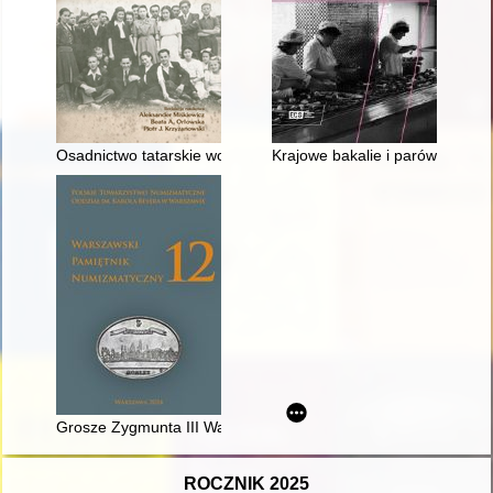
Osadnictwo tatarskie wokół Trzcianki po II wojnie światowej
Krajowe bakalie i parówki z nut
Grosze Zygmunta III Wazy z mennicy gdańskiej w latach 1623-1
ROCZNIK 2025