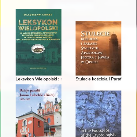
Leksykon Wielopolski : na 25 lecie zawiązania Towarzystwa Przy
Stulecie kościoła i Parafii Świ