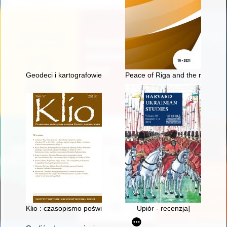
Geodeci i kartografowie polscy : słownik biograficzny. Z. 8
Peace of Riga and the recovery o
Klio : czasopismo poświęcone dziejom Polski i powszechnym. T
Upiór - recenzja]