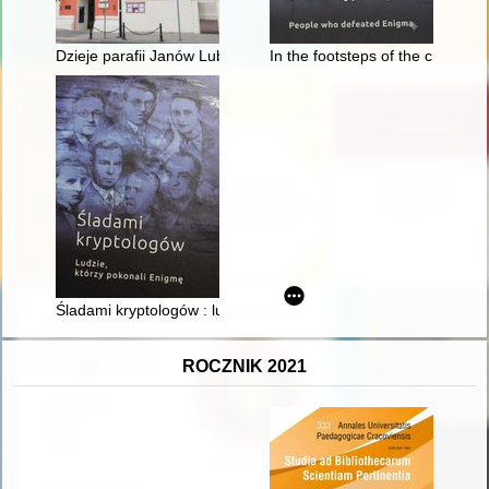
Dzieje parafii Janów Lubelski (Biała) 1325-2025
In the footsteps of the cryptol
Śladami kryptologów : ludzie, którzy pokonali Enigmę
ROCZNIK 2021