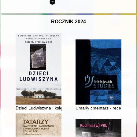
ROCZNIK 2024
Dzieci Ludwiszyna : księga historii rodziny Cur, drzewo geneal
Umarły cmentarz - recenzja]