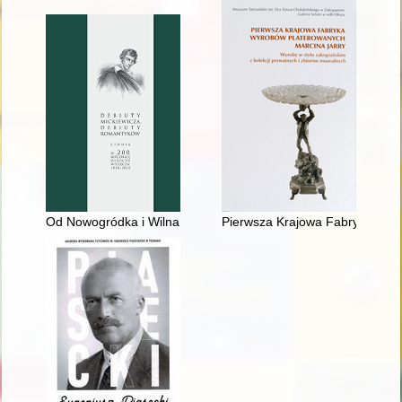
Od Nowogródka i Wilna do Stambułu : wielkie powroty Mickiew
Pierwsza Krajowa Fabryka Wyrob