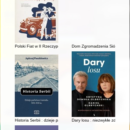
Polski Fiat w II Rzeczypospolitej : historia Fiata na ziemiach 
Dom Zgromadzenia Sióstr Służe
Historia Serbii : dzieje państwa i narodu : XIX-XXI w
Dary losu : niezwykłe zdarzenia,