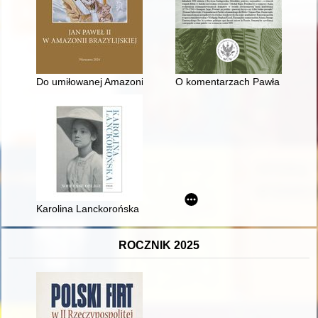
Do umiłowanej Amazonii" : podróż apostolska Jana Pawła II do br
O komentarzach Pawła Lubieniec
Karolina Lanckorońska : historia sztuki z wielką historią w tle
ROCZNIK 2025