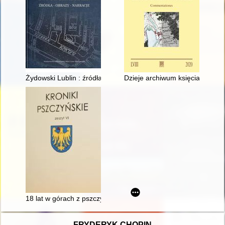
Żydowski Lublin : źródła - obrazy - narracje
Dzieje archiwum księcia Ksawere
18 lat w górach z pszczyńską "Wichurą" / Joanna Rozmus-Cad
FRYDERYK CHOPIN