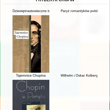
Dziewiętnastowieczne transkrypcje utworów Fryderyka Chopina.
Paryż romantyków polskich: Mic
Tajemnice Chopina
Wilhelm i Oskar Kolbergowie - 