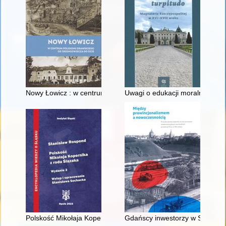
Nowy Łowicz : w centrum poligonu drawskiego od średniowiecz
Uwagi o edukacji moralnej synó
Polskość Mikołaja Kopernika z rodu Ślązaka
Gdańscy inwestorzy w Sopocie :