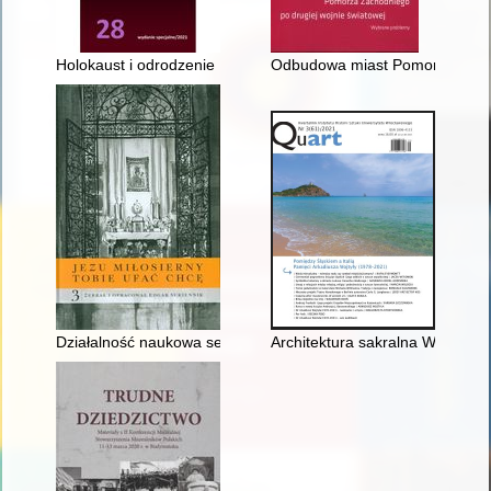
Holokaust i odrodzenie : metamorfozy koloru w malarstwie ar
Odbudowa miast Pomorza Zachod
Działalność naukowa seminarium historii Kościoła pod kierunki
Architektura sakralna Wielkopo