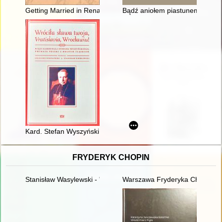
Getting Married in Renaissance England as Presented in the 
Bądź aniołem piastunem narod
Kard. Stefan Wyszyński, prymas Polski a Dolny Śląsk : kalend
FRYDERYK CHOPIN
Stanisław Wasylewski - "opolanin z wyboru" o Fryderyku Chopi
Warszawa Fryderyka Chopina