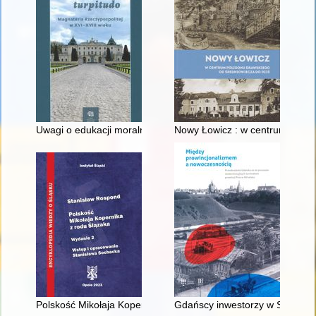
Uwagi o edukacji moralnej synów szlacheckich w XVI-wiecznej 
Nowy Łowicz : w centrum polig
Polskość Mikołaja Kopernika z rodu Ślązaka
Gdańscy inwestorzy w Sopocie :