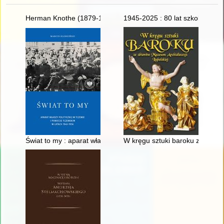
Herman Knothe (1879-1961) : twórca historii polskiego łowiec
1945-2025 : 80 lat szkolnictwa 
Świat to my : aparat władzy politycznej w Tczewie i powiecie 
W kręgu sztuki baroku ze zbior