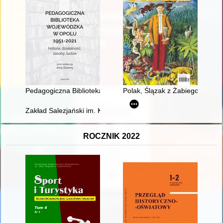
Pedagogiczna Biblioteka Wojewódzka w Opolu Filia w Nysie
Polak, Ślązak z Żabiego kraju 
Zakład Salezjański im. Księdza Bosko w Oświęcimiu : kronika. T
ROCZNIK 2022