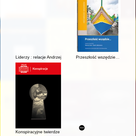
Liderzy : relacje Andrzeja Rozpłochowskiego, Leszka Walisze
Przeszłość wszędzie…
Konspiracyjne twierdze okupowanego Poznania : 1939-1945