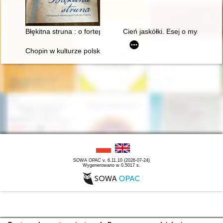
Błękitna struna : o fortepianach romantycznych Fryderyka Cho
Cień jaskółki. Esej o myślach C
Chopin w kulturze polskiej
SOWA OPAC v. 6.11.10 (2026-07-24)
Wygenerowano w 0,5017 s.