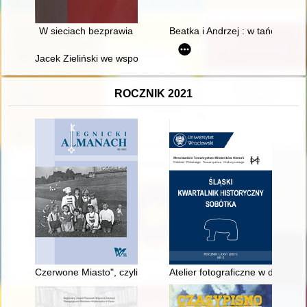
W sieciach bezprawia
Beatka i Andrzej : w tańcu raze
Jacek Zieliński we wspomnieniach fanów
ROCZNIK 2021
Czerwone Miasto", czyli Odkurzanie rockowych śladów
Atelier fotograficzne w dawnej Z