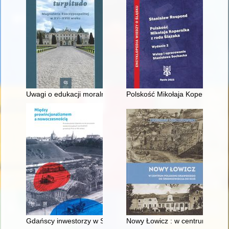
Uwagi o edukacji moralnej synów szlacheckich w XVI-wiecznej 
Polskość Mikołaja Kopernika z 
Gdańscy inwestorzy w Sopocie : prestiż finansowy i towarzyski
Nowy Łowicz : w centrum polig