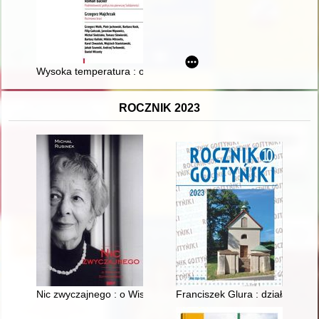
Wysoka temperatura : od wolności do wolności 1980-1990
ROCZNIK 2023
Nic zwyczajnego : o Wisławie Szymborskiej
Franciszek Glura : działacz ruc