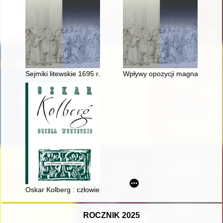
Sejmiki litewskie 1695 r. wobec klątwy rzuconej na wojewodę 
Wpływy opozycji magnackiej na
Oskar Kolberg : człowiek i dzieło. Cz. 3,
ROCZNIK 2025