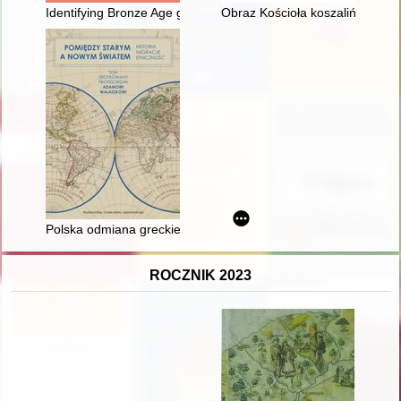
Identifying Bronze Age glass production centres through bead
Obraz Kościoła koszalińsko-koł
Polska odmiana greckiej tragedii antycznej rozgrywającej się
ROCZNIK 2023