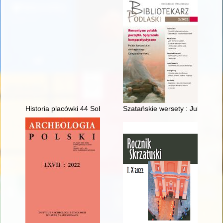
Historia placówki 44 Sobieszyn ZWZ-AK-WiN : w walce o niep
Szatańskie wersety : Juliusz S