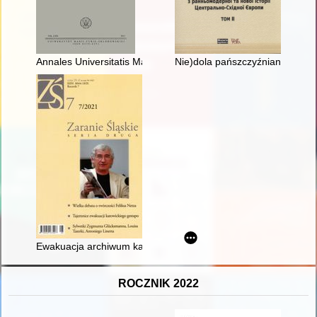
Annales Universitatis Mariae Curie-Skłodowska. Sectio F, [Vol.
Nie)dola pańszczyźnianych chłop
Ewakuacja archiwum katowickiego gestapo w świetle relacji J
ROCZNIK 2022