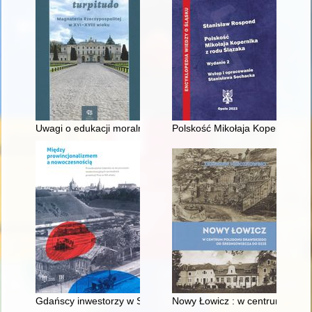
Uwagi o edukacji moralnej synów szlacheckich w XVI-wiecznej 
Polskość Mikołaja Kopernika z 
Gdańscy inwestorzy w Sopocie : prestiż finansowy i towarzyski
Nowy Łowicz : w centrum polig