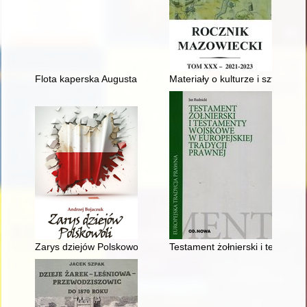
Flota kaperska Augusta II w latach 1700-1701 : organizacja 
Materiały o kulturze i sztuce lud
Zarys dziejów Polskowoli
Testament żołnierski i testamen