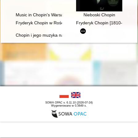
Music in Chopin's Warsaw
Nieboski Chopin
Fryderyk Chopin w Rościszewie
Fryderyk Chopin [1810-1949] w
Chopin i jego muzyka na Dolnym Śląsku" - wystawa w Archi
SOWA OPAC v. 6.11.10 (2026-07-24)
Wygenerowano w 0,5649 s.