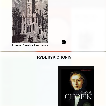
Dzieje Żarek - Leśniowa - Przewodziszowic do 1870 roku
FRYDERYK CHOPIN