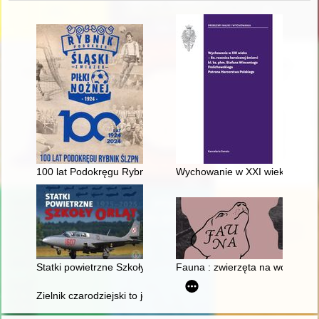
100 lat Podokręgu Rybnik ŚlZPN
Wychowanie w XXI wieku : 80. r
Statki powietrzne Szkoły Orląt 1925-2025
Fauna : zwierzęta na wojnie i i
Zielnik czarodziejski to jest Zbiór przesądów o roślinach