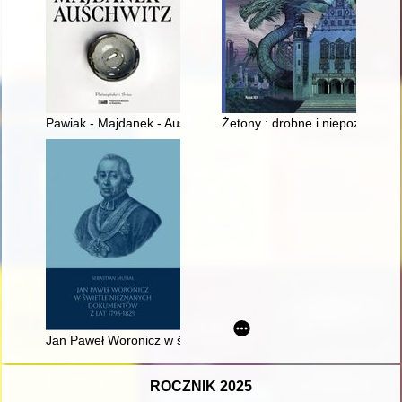
Pawiak - Majdanek - Auschwitz
Żetony : drobne i niepozorne 
Jan Paweł Woronicz w świetle nieznanych dokumentów z lat 
ROCZNIK 2025