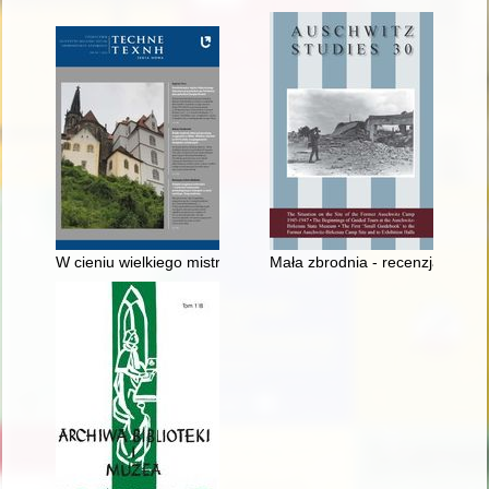
W cieniu wielkiego mistrza : Teodora Matejko : zarys biografii
Mała zbrodnia - recenzja]