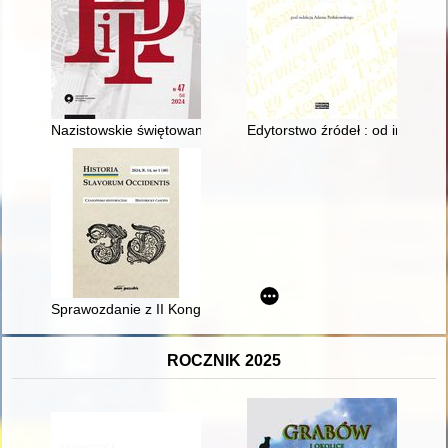
Nazistowskie świętowanie w okupowanym przez Niemców Toruniu
Edytorstwo źródeł : od instrukcji
Sprawozdanie z II Kongresu Czechoznawstwa Polskiego i Polo
ROCZNIK 2025