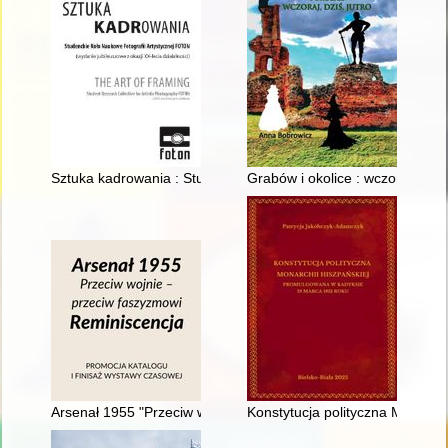
Sztuka kadrowania : Studenckie Koło Naukowe Fotografii Artyst
Grabów i okolice : wczoraj, dziś,
Arsenał 1955 "Przeciw wojnie - przeciw faszyzmowi" : reminisc
Konstytucja polityczna Monarc