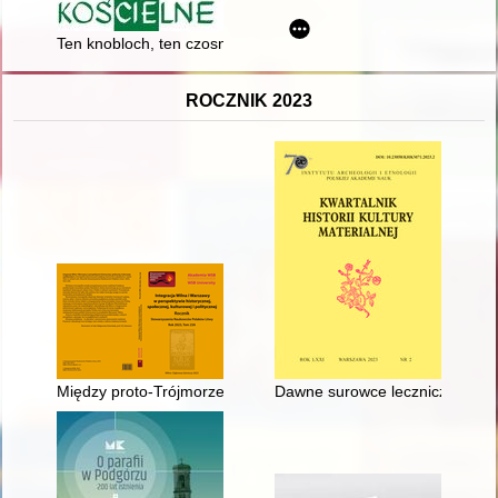
Ten knobloch, ten czosnek, czujemy go w nosie" : bernardyni po
ROCZNIK 2023
Między proto-Trójmorzem a neo-Jagiellonizmem : koncepcje or
Dawne surowce lecznicze - rece