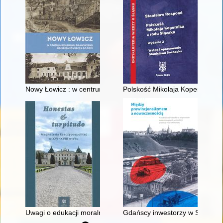
Nowy Łowicz : w centrum poligonu drawskiego od średniowiecz
Polskość Mikołaja Kopernika z 
Uwagi o edukacji moralnej synów szlacheckich w XVI-wiecznej 
Gdańscy inwestorzy w Sopocie :