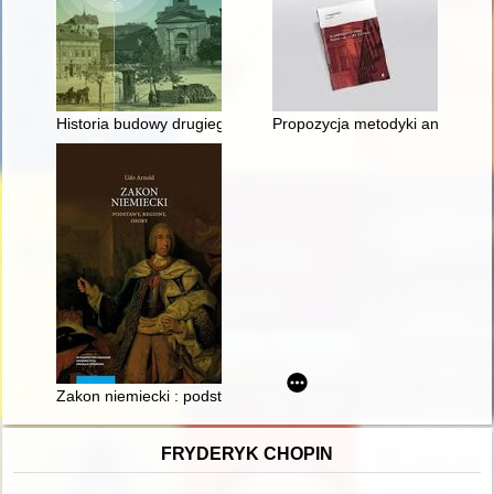
Historia budowy drugiego kościoła parafialnego w Podgórzu i j
Propozycja metodyki analiz wnę
Zakon niemiecki : podstawy, regiony, osoby
FRYDERYK CHOPIN