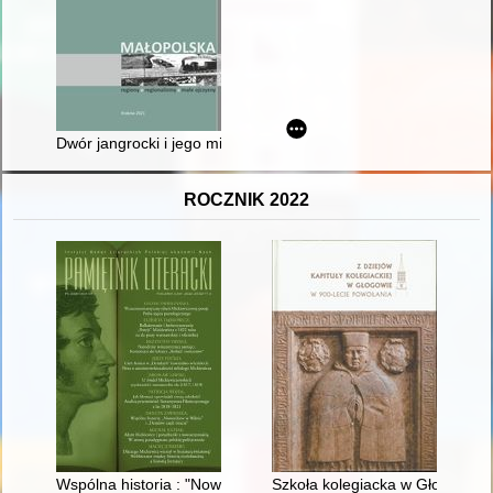
Dwór jangrocki i jego mieszkańcy
ROCZNIK 2022
Wspólna historia : "Nowosilcow w Wilnie" i "Dziadów część trze
Szkoła kolegiacka w Głogowie