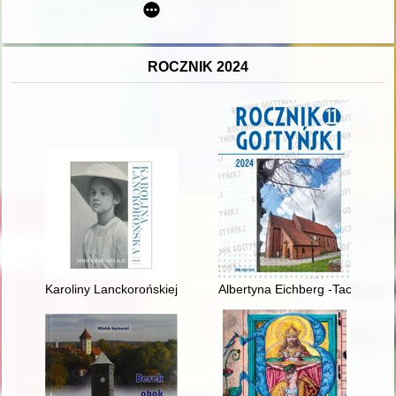
ROCZNIK 2024
Karoliny Lanckorońskiej wkład do badań historycznych
Albertyna Eichberg -Taczanows