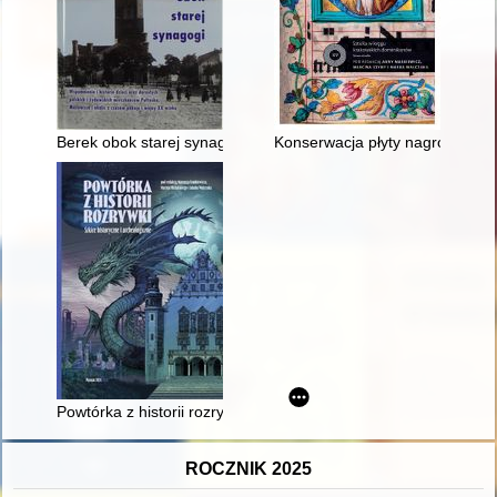
Berek obok starej synagogi : wspomnienia i historie dzieci or
Konserwacja płyty nagrobnej K
Powtórka z historii rozrywki : szkice historyczne i archeologicz
ROCZNIK 2025