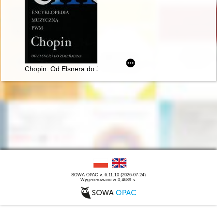
Chopin. Od Elsnera do Zimermana. Encyklopedia muzyczna
SOWA OPAC v. 6.11.10 (2026-07-24)
Wygenerowano w 0,4689 s.