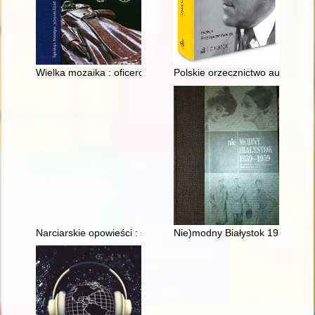
Wielka mozaika : oficerowie Wojska Polskiego 1918-1921
Polskie orzecznictwo autorski
Narciarskie opowieści : szkolenie turystów
Nie)modny Białystok 1939-195