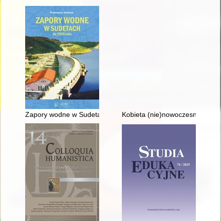
Zapory wodne w Sudetach do 1945 roku
Kobieta (nie)nowoczesna : wize