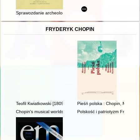
Sprawozdanie archeologiczne: badania sondażowe na zamku 
FRYDERYK CHOPIN
Teofil Kwiatkowski [1809-1891] i Chopin
Pieśń polska : Chopin, Moniusz
Chopin's musical worlds the 1840's
Polskość i patriotyzm Fryderyk