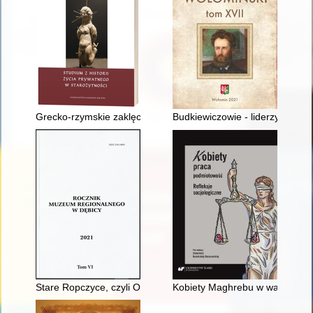
Grecko-rzymskie zaklęcia miłosne na tabliczkach, papirusach i 
Budkiewiczowie - liderzy społe
Stare Ropczyce, czyli O monografii "Dzieje Checheł" słów kilka
Kobiety Maghrebu w walce o po