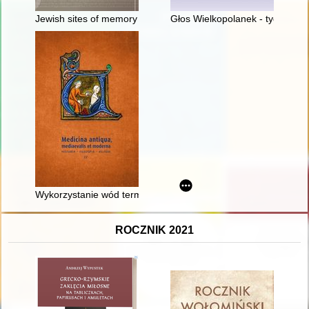
Jewish sites of memory in Europe : local, national and transn
Głos Wielkopolanek - tygodnik 
Wykorzystanie wód termalnych do celów leczniczych w spiski
ROCZNIK 2021