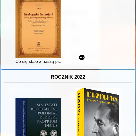
Co się stało z naszą prasą… : krótki przegląd środków społec
ROCZNIK 2022