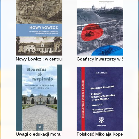
Nowy Łowicz : w centrum poligonu drawskiego od średniowiecz
Gdańscy inwestorzy w Sopocie :
Uwagi o edukacji moralnej synów szlacheckich w XVI-wiecznej 
Polskość Mikołaja Kopernika z 