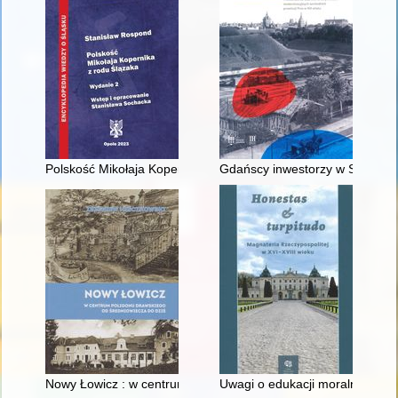
Polskość Mikołaja Kopernika z rodu Ślązaka
Gdańscy inwestorzy w Sopocie :
Nowy Łowicz : w centrum poligonu drawskiego od średniowiecz
Uwagi o edukacji moralnej synó