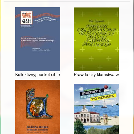
Kollektivnyj portret sibirskih katolikov načala XIX veka na osno
Prawda czy kłamstwa w historii 