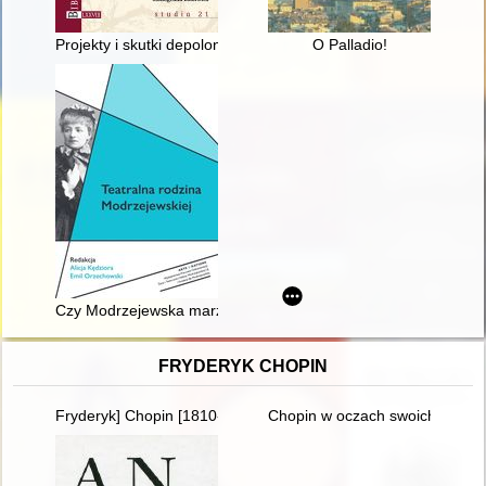
Projekty i skutki depolonizacji szkolnictwa w guberniach biał
O Palladio!
Czy Modrzejewska marzyła o Warszawie?
FRYDERYK CHOPIN
Fryderyk] Chopin [1810-1849]
Chopin w oczach swoich uczni