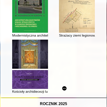
Modernistyczna architektura Wołynia w okresie międzywojennym 
Strażacy ziemi legionowskiej - r
Kościoły archidiecezji lubelskiej : nasze dziedzictwo. T. 5
ROCZNIK 2025