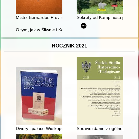
Mistrz Bernardus Provincialis o afrodyzjakach, sposobach na 
Sekrety od Kampinosu po Zegr
O tym, jak w Śliwnie i Konowałach kościoły budowano
ROCZNIK 2021
Dwory i pałace Wielkopolski - recenzja]
Sprawozdanie z ogólnopolskiej 