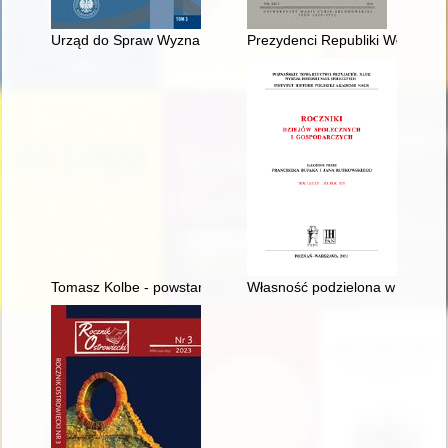
Urząd do Spraw Wyznań : struktury - działalność - ludzie. T. 3,
Prezydenci Republiki Włoskiej 
Tomasz Kolbe - powstańczy dowódca
Własność podzielona w stosunka