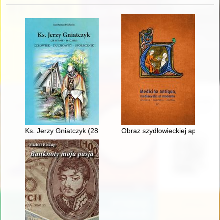
Ks. Jerzy Gniatczyk (28 III 1950 - 19 X 2015) : człowiek - duc
Obraz szydłowieckiej apteki w 