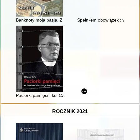
Banknoty moja pasja. Z. 3,
Spełniłem obowiązek : wspomni
Paciorki pamięci : ks. Czesław Cofta - droga do męczeństwa
ROCZNIK 2021