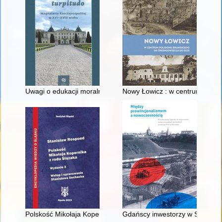
Uwagi o edukacji moralnej synów szlacheckich w XVI-wiecznej 
Nowy Łowicz : w centrum polig
Polskość Mikołaja Kopernika z rodu Ślązaka
Gdańscy inwestorzy w Sopocie :