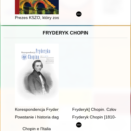
Prezes KSZO, który został misjonarzem
FRYDERYK CHOPIN
Korespondencja Fryderyka Chopina. T. 3 cz. 4
Fryderyk] Chopin. Człowiek, dzi
Powstanie i historia dagerotypowych wizerunków Fryderyka Ch
Fryderyk Chopin [1810-1849]
Chopin e l'Italia