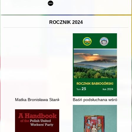
ROCZNIK 2024
Matka Bronisława Stankowicz, Maria Żaryn i inne siostry na poc
Baśń podsłuchana wśród górali 