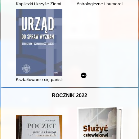
Kapliczki i krzyże Ziemi Nozdrzeckiej… : niech pozostaną dalej
Astrologiczne i humoralne uwa
Kształtowanie się państwowego aparatu wyznaniowego na tere
ROCZNIK 2022