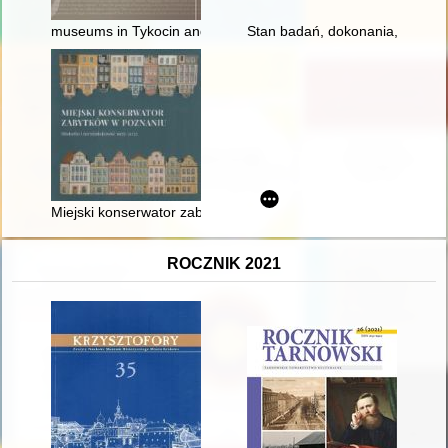
museums in Tykocin and Włodawa as institutions shaping the l
Stan badań, dokonania, perspekt
Miejski konserwator zabytków w Poznaniu : historia i teraźnie
ROCZNIK 2021