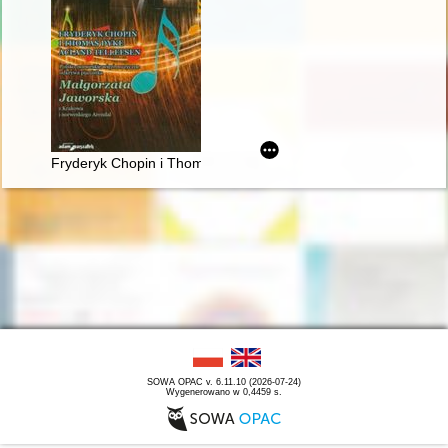
Fryderyk Chopin i Thomas Dyke Acland Tellefsen. Polsko-norw
SOWA OPAC v. 6.11.10 (2026-07-24)
Wygenerowano w 0,4459 s.