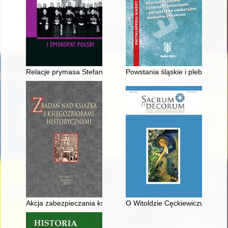
Relacje prymasa Stefana Wyszyńskiego z biskupami śląskimi
Powstania śląskie i plebiscyt z
Akcja zabezpieczania księgozbiorów i bibliotek w latach 1944
O Witoldzie Cęckiewiczu (1924