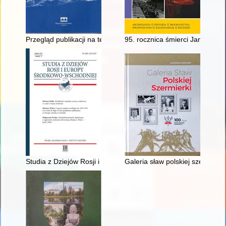
Przegląd publikacji na temat Żydów krakowskich za lata 2004
95. rocznica śmierci Jana Szcze
Studia z Dziejów Rosji i Europy Środkowo-Wschodniej. T. 56, z
Galeria sław polskiej szermierk