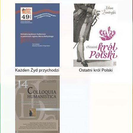
Każden Żyd przychodzi już na świat łajdakiem" : o kwestii ży
Ostatni król Polski