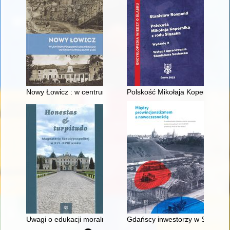
Nowy Łowicz : w centrum poligonu drawskiego od średniowiecz
Polskość Mikołaja Kopernika z 
Uwagi o edukacji moralnej synów szlacheckich w XVI-wiecznej 
Gdańscy inwestorzy w Sopocie :