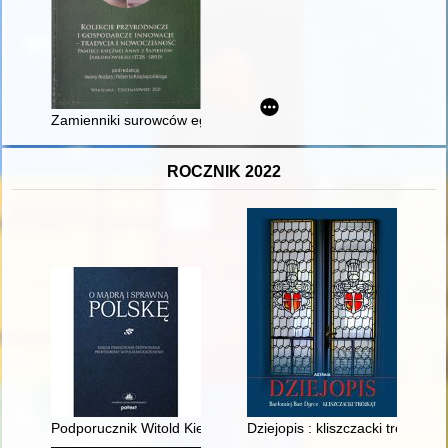
Zamienniki surowców egzotycznych : substytuty kiny według Kr
ROCZNIK 2022
Podporucznik Witold Kieżun "Krak", "2786", "Wypad" - konspir
Dziejopis : kliszczacki trójkąt