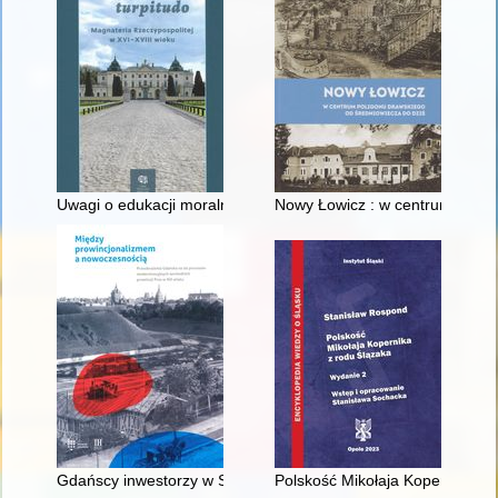
Uwagi o edukacji moralnej synów szlacheckich w XVI-wiecznej 
Nowy Łowicz : w centrum polig
Gdańscy inwestorzy w Sopocie : prestiż finansowy i towarzyski
Polskość Mikołaja Kopernika z 