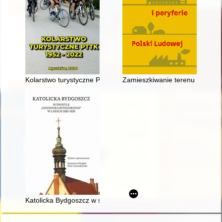
Kolarstwo turystyczne PTTK 1952-2022
Zamieszkiwanie terenu zaniecz
Katolicka Bydgoszcz w świetle "Dziennika Bydgoskiego" w lat