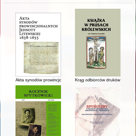
Akta synodów prowincjonalnych Jednoty Litewskiej 1638-1655
Krąg odbiorców druków braniew