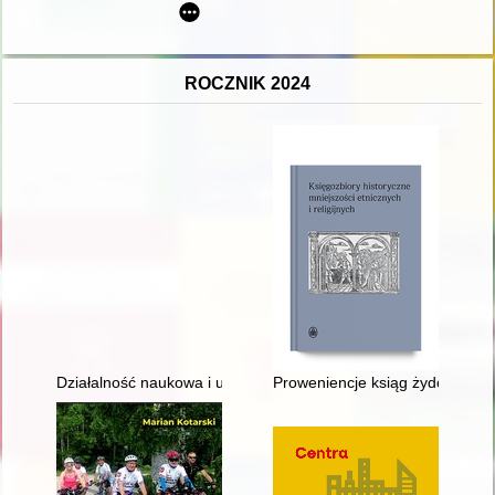
ROCZNIK 2024
Działalność naukowa i upowszechniająca badania naukowe Ośro
Proweniencje ksiąg żydowskich 