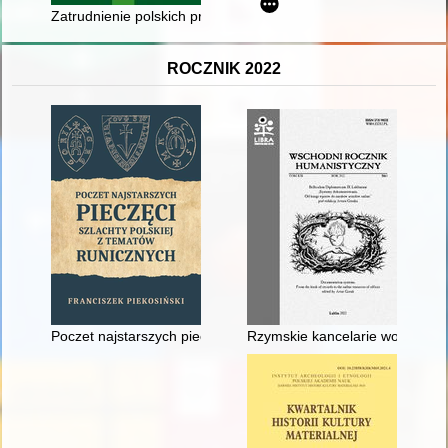
Zatrudnienie polskich pracowników w gospodarce regionu wałb
ROCZNIK 2022
Poczet najstarszych pieczęci szlachty polskiej z tematów runicz
Rzymskie kancelarie wojskowe :