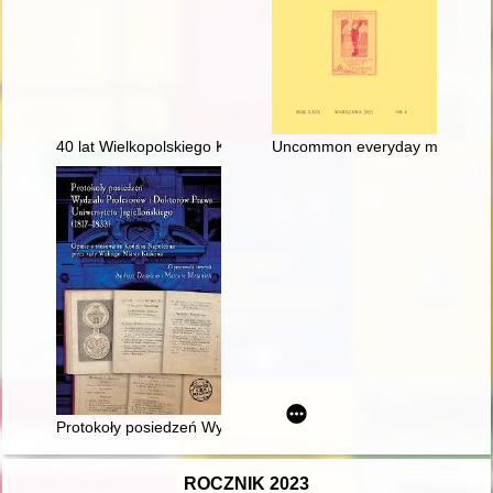
40 lat Wielkopolskiego Klubu Publicystów Krajoznawczych P
Uncommon everyday married life 
Protokoły posiedzeń Wydziału Profesorów i Doktorów Prawa U
ROCZNIK 2023