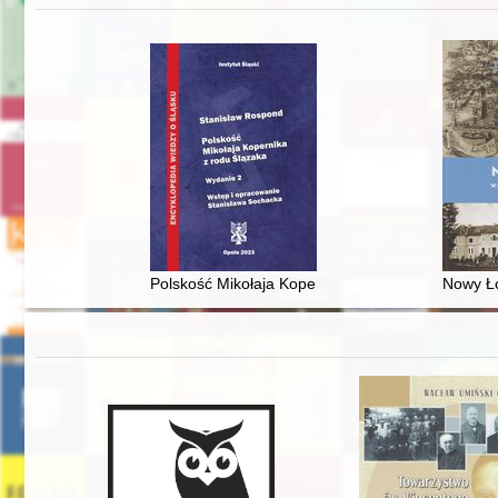
Polskość Mikołaja Kopernika z rodu Ślązaka
Nowy Ło