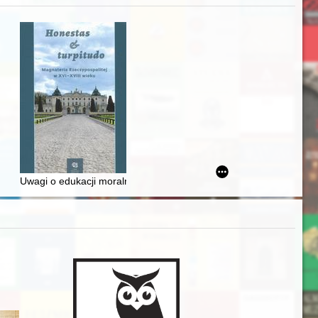
iż finansowy i towarzyski lokalnego mieszczaństwa w 2. poł. XIX w
Uwagi o edukacji moralnej synów szlacheckich w XVI-wiecznej Rze