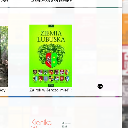
ów Jachymów, Łachutów, Kupców i Góraków
 kresy w sercu... : katalog wystawy
Destruction and reconstruction of the Royal Castle in
1954 : source texts
V-XVII w. w Prusach Królewskich
dy i jej sąsiedztwo : historyczne i współczesne problemy przestrzenne
Za rok w Jerozolimie!" : kibuce w Schniebinchen (Świbi