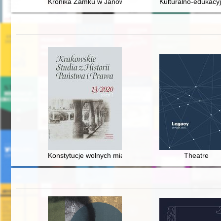
Kronika Zamku w Janowcu. T. 1
Kulturalno-edukacy
Konstytucje wolnych miast Europy w latach 1806-1954 : 
Theatre