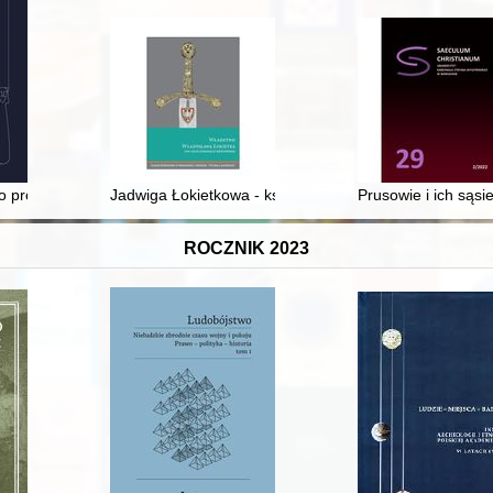
ryptologów w świadomości zbiorowej
o protestantyzacji Islandii
Jadwiga Łokietkowa - księżna, królowa, mniszka. Przycz
Prusowie i ich sąsi
ROCZNIK 2023