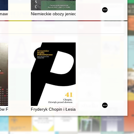
jskiej administracji cywilnej podczas okupacji Bułgarii Północnej w lata
zmawia Hanna Kowalewska-Mazurek
Niemieckie obozy jenieckie w Wilanowie
ów Fryderyka Chopina : katalog rękopisów, druków i nagrań (1830-202
Fryderyk Chopin i Łesia Ukrainka : per me