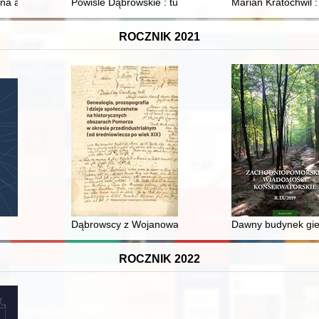
jna aktywność środowisk polonijnych w Holandii w latach 1989-2019
Powiśle Dąbrowskie : tu jest nasz dom : historia rod
Marian Kratochwil :
ROCZNIK 2021
teksty źródłowe = Constitutions of selected European free cities 1806-
Dąbrowscy z Wojanowa herbu Leliwa (Wojanowscy) w X
Dawny budynek gieł
ROCZNIK 2022