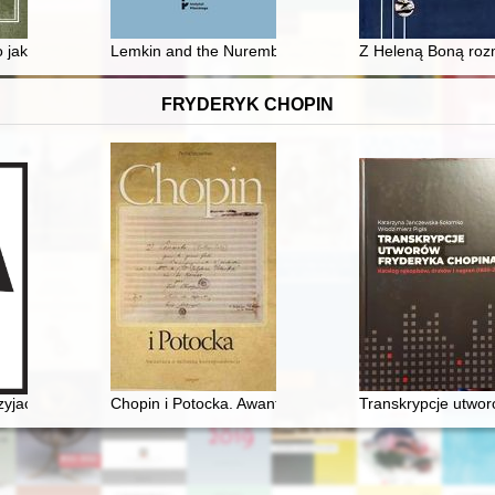
ing the occupation of Northern Bulgaria in 1877-1879 = Działalność rosy
 jako patron drużyn skautowych w Galicji w latach 1910-1918
Lemkin and the Nuremberg trial
Z Heleną Boną ro
FRYDERYK CHOPIN
yjaciół Fryderyka Chopina oraz miłośników jego muzyki]
Chopin i Potocka. Awantura o miłosną korespondencję
Transkrypcje utwor