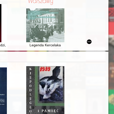
ynek do biografii władczyni i rozważań nad znaczeniem politycznym i r
edzi, czyli Z badań nad rozsiedleniem rodowym szlachty powiatu brzezińsk
Legenda Kercelaka