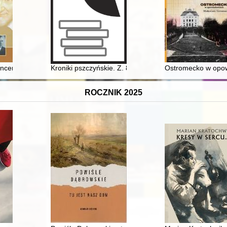
acja XIV-wiecznego zespołu obronnego i katedralnego (wybranych obie
ncentego a Paulo na ziemiach polskich w latach 1850-1959
Kroniki pszczyńskie. Z. 8
Ostromecko w opo
ROCZNIK 2025