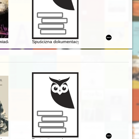
któw) wraz z dostosowaniem do potrzeb osób niepełnosprawnych - Etap
wiadaniach Małgorzaty Grosman
Spuścizna dokumentacyjna jako element dziedzictwa k