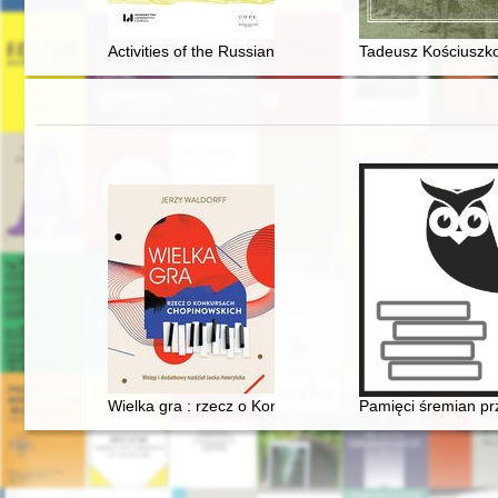
Activities of the Russian provisional administration dur
Tadeusz Kościuszko
Wielka gra : rzecz o Konkursach Chopinowskich
Pamięci śremian prz