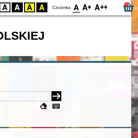
0
D
BW
YB
BY
F0
F1
F2
Czcionka:
OLSKIEJ