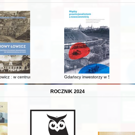
wicz : w centrum poligonu drawskiego od średniowiecza do dziś
Gdańscy inwestorzy w Sopocie : prest
ROCZNIK 2024