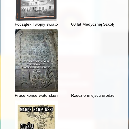
Początek I wojny światowej na Lubelszczyźnie w relacji Antoni
60 lat Medycznej Szkoły Polic
Prace konserwatorskie i restauratorskie przy wystroju malarsk
Rzecz o miejscu urodzenia bło