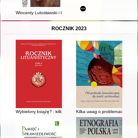
Wincenty Lutosławski i literatura : studia
ROCZNIK 2023
Wybielony książę? : kilka uwag na temat biografii Hieronima F
Kilka uwag o problemach odbudow