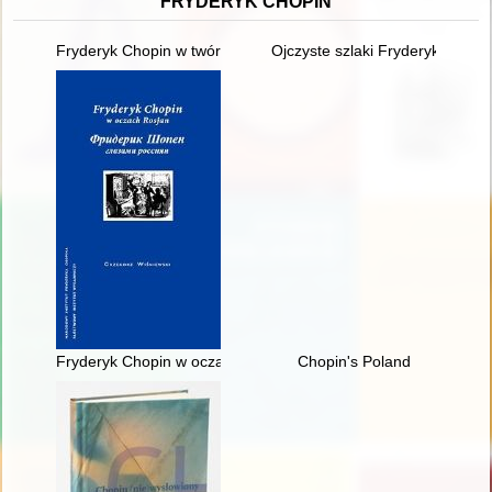
FRYDERYK CHOPIN
Fryderyk Chopin w twórczości Jarosława Iwaszkiewicza (w roku
Ojczyste szlaki Fryderyka Chop
Fryderyk Chopin w oczach Rosjan. Antologia. Friderik źopen g
Chopin's Poland