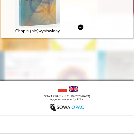
Chopin (nie)wysłowiony : wokół listów Chopina... : korespond
SOWA OPAC v. 6.11.10 (2026-07-24)
Wygenerowano w 0,4971 s.