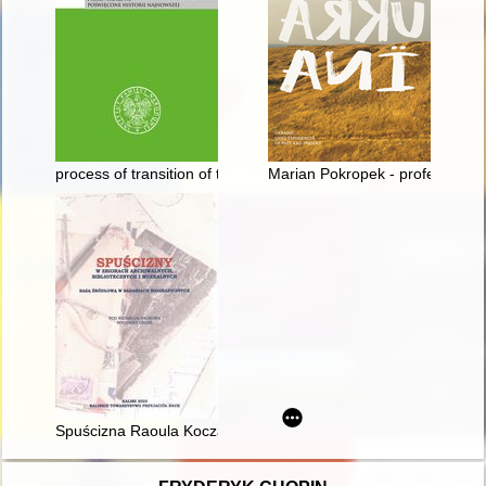
process of transition of the UPR army soldiers interned in Pola
Marian Pokropek - profesor, k
Spuścizna Raoula Koczalskiego w Bibliotece Państwowej w Ber