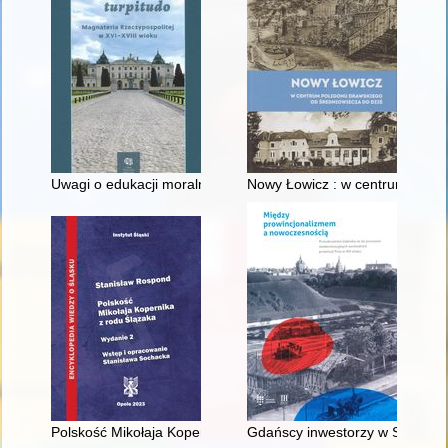
Uwagi o edukacji moralnej synów szlacheckich w XVI-wiecznej 
Nowy Łowicz : w centrum polig
Polskość Mikołaja Kopernika z rodu Ślązaka
Gdańscy inwestorzy w Sopocie :