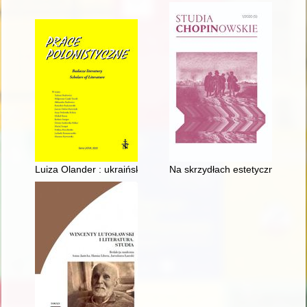
Luiza Olander : ukraińska badaczka twórczości polskich pisar
Na skrzydłach estetycznego pi