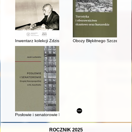
Inwentarz kolekcji Zdzisława Gwozdka
Obozy Błękitnego Szczepu Dziec
Posłowie i senatorowie Drugiej Rzeczpospolitej w KL Auschwitz
ROCZNIK 2025