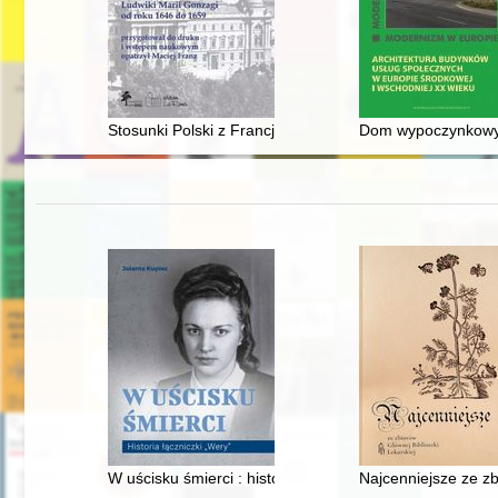
Stosunki Polski z Francją za czasów panowania Ludwik
Dom wypoczynkowy Ko
W uścisku śmierci : historia łączniczki "Wery"
Najcenniejsze ze zb