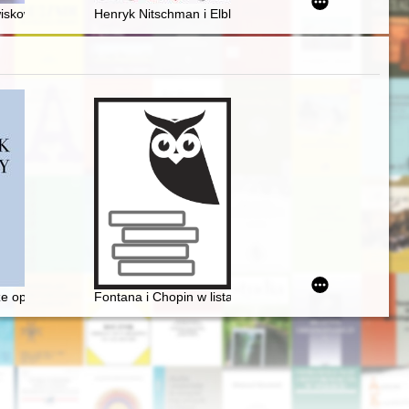
from 1920 to 1939 = Offizielle Staatsbesuche in Toruń in den Jahren 192
 Wielopolskiego. T. 2
owiskowego Domu Samopomocy w Chełmie w latach 1997-2018
Henryk Nitschman i Elbląg na przełomie XIX i XX w. : 
kiego, Wańkowicza
ze opery, czyli dlaczego Fryderyk Chopin nie został twórcą opery narod
Fontana i Chopin w listach