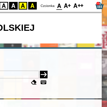
0
D
BW
YB
BY
F0
F1
F2
Czcionka:
OLSKIEJ