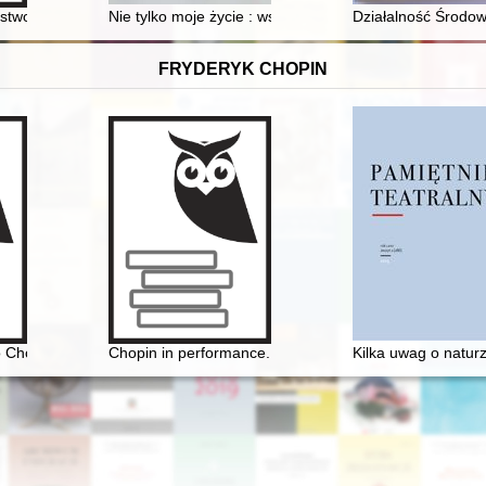
. Wacława Osińskiego (1868-1945)
ństwowe w Toruniu w latach 1920-1939 = Official state visits to Toruń 
Nie tylko moje życie : wspomnienia Antoniego hrabiego
Działalność Środ
FRYDERYK CHOPIN
, Słowackiego, Chopina, Sienkiewicza, Orzeszkowej, Reymonta, Żeroms
o Chopinie [1810-1849]
Chopin in performance. History, theory, practice
Kilka uwag o natur