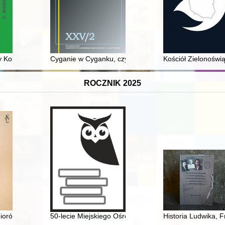
i Marii Gonzagi od roku 1646 do 1659
lejowego Przysposobienia Wojskowego jako przykład architektury równo
Cyganie w Cyganku, czyli administracja państwowa wo
Kościół Zielonośw
ROCZNIK 2025
iorów Głównej Biblioteki Lekarskiej
50-lecie Miejskiego Ośrodka Sportu i Rekreacji w Łańc
Historia Ludwika, 