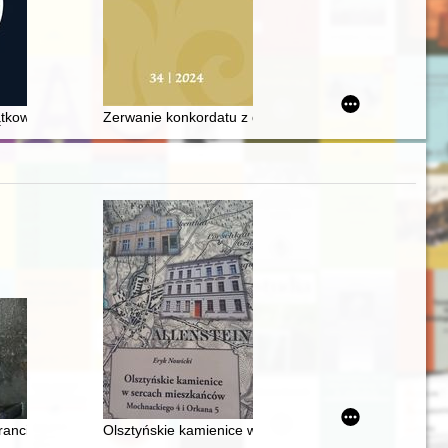
ważącej funkcje reprezentacji i rekreacji = Rail Military Training H
bec greckokatolickiej placówki duszpasterskiej w powiecie nowodwor
iątkowy w RP wobec kwestii współpracy swoich duchownych ze Służbą 
Zerwanie konkordatu z dnia 10 lutego 1925 roku prz
ucie : 1975-2025
Franciszka i Filomeny Kamińskich : rodzeństwa czasów II wojny świato
Olsztyńskie kamienice w sercach mieszkańców : Moch