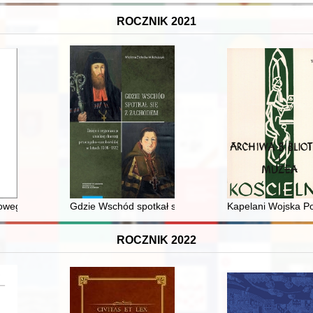
ROCZNIK 2021
towego Kolejarz Prokocim 1921-2021 : monografia
Gdzie Wschód spotkał się z Zachodem : dzieje i organi
Kapelani Wojska Pol
ROCZNIK 2022