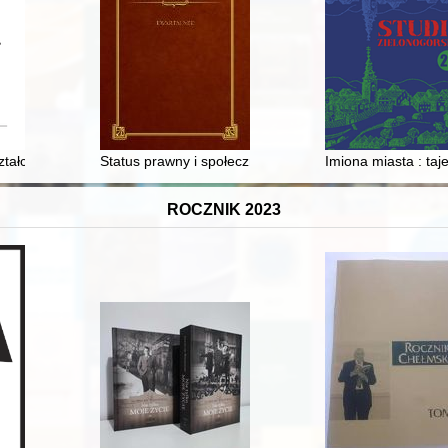
en Zeitalters 1500-1600 - recenzja]
ztałcenie zawodowe oraz praktyka rzemieślnicza uczestników emigracji
Status prawny i społeczny kobiet w XVII wieku w świet
Imiona miasta : ta
ROCZNIK 2023