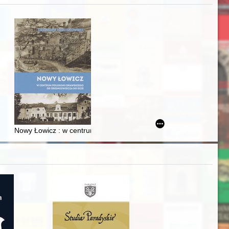
j
Ślązaka
Nowy Łowicz : w centrum poligonu drawskiego od średniowiecza d