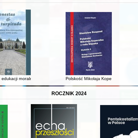
 i towarzyski lokalnego mieszczaństwa w 2. poł. XIX w
 edukacji moralnej synów szlacheckich w XVI-wiecznej Rzeczypospolite
Polskość Mikołaja Kopernika z rodu 
ROCZNIK 2024