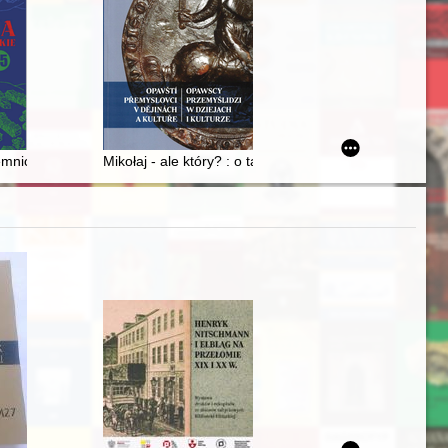
 polistopadowej we Francji w latach 1831-1834
le testamentów szlachty Prus Królewskich
jemnica Prasiae Elysiorum
Mikołaj - ale który? : o tajemniczych halerzach znalez