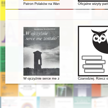
Patron Polaków na Warmii i Powiślu : nad biografią ks
Oficjalne wizyty pa
W ojczyźnie serce me zostało". Szlakiem Mickiewicza
Czarodziej. Rzecz 