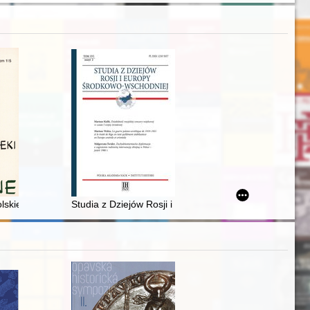
zacja unickiej diecezji przemysko-samborskiej w latach 1596-1772
skiego w oflagu w Rotenburgu (XII 1939 - IV 1940) : historia jednej foto
Studia z Dziejów Rosji i Europy Środkowo-Wschodniej. 