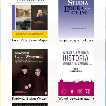
Leon Piotr Paweł Majewski h. Starża (1850-1915) - fotograf Tar
Socjalizacyjna funkcja szkolnic
Kardynał Stefan Wyszyński współzałożyciel i protektor Papiesk
Wokół rozważań nad historiogra