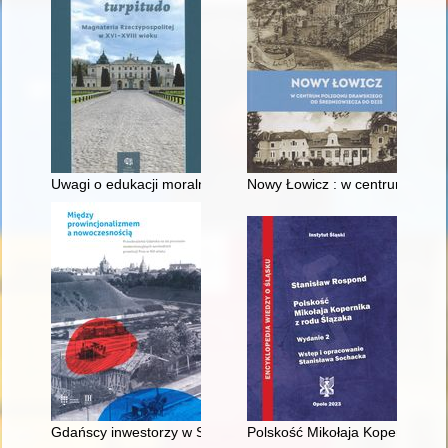
Uwagi o edukacji moralnej synów szlacheckich w XVI-wiecznej 
Nowy Łowicz : w centrum polig
Gdańscy inwestorzy w Sopocie : prestiż finansowy i towarzyski
Polskość Mikołaja Kopernika z 