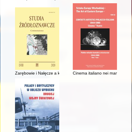
Zarębowie i Nałęcze a królobójstwo w Rogoźnie - recenzja]
Cinema italiano nei manifesti d