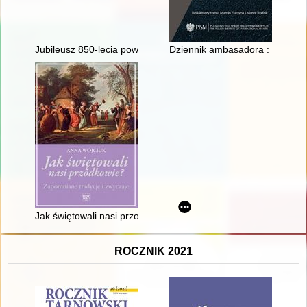
Jubileusz 850-lecia powstania wsi Chomiąża 1175-2025
Dziennik ambasadora : Londyn 
Jak świętowali nasi przodkowie : zapomniane tradycje i zwycza
ROCZNIK 2021