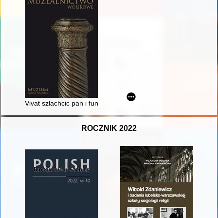
Vivat szlachcic pan i fundator woyska..." : napisy i rysunki 
ROCZNIK 2022