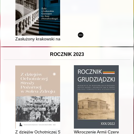
Zasłużony krakowski nauczyciel religii mojżeszowej - dr Daw
ROCZNIK 2023
Z dziejów Ochotniczej Straży Pożarnej w Solcu-Zdroju
Wkroczenie Armii Czerwonej do 