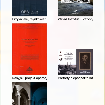
Przyjaciele, "synkowie" czy tylko podkomendni? Próba analizy
Wkład Instytutu Statystyki Kości
Rosyjski projekt operacji desantowej w strefie Kanału Cesarz
Portrety niepospolite inżynieró