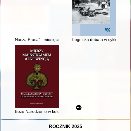
Nasza Praca" : miesięcznik "wytycznych" do działań i praktyk L
Legnicka debata w cyklu "Międ
Boże Narodzenie w kolegiacie wiślickiej na tle analogicznych p
ROCZNIK 2025