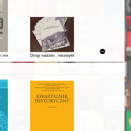
alician law journals
 mieście dawnej Rzeczypospolitej
Drogi nadziei : niezwykłe losy sybiraków