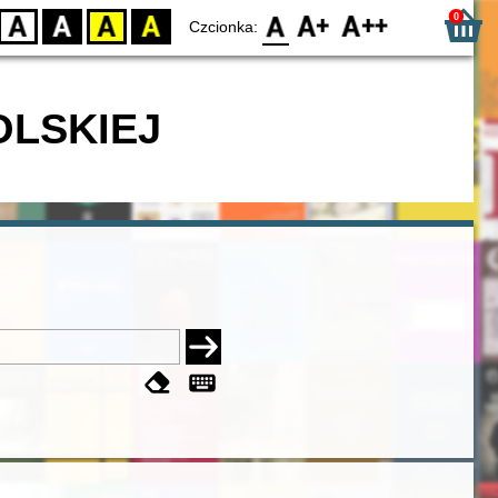
0
D
BW
YB
BY
F0
F1
F2
Czcionka:
OLSKIEJ