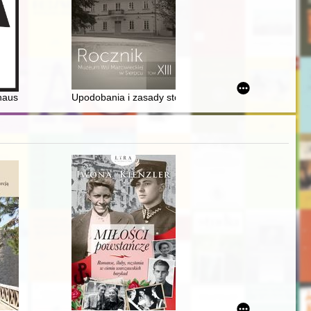
tist who "made" her husband president of the USA
ego kompromisu
haus i duchowość na Pomorzu = Bauhaus und Spiritualität in Pommern
Upodobania i zasady stosowania kolorów w architektur