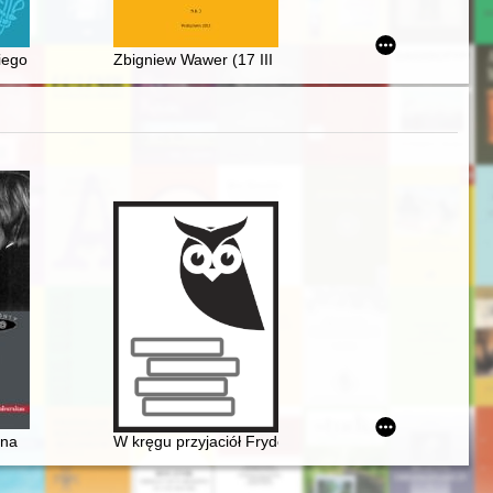
iego Sturlusona : wstęp
Zbigniew Wawer (17 III 1956 - 12 XII 2022)
sko-norweskie więzi muzyczne odkrywa pianistka Małgorzata Jaworska 
ina
W kręgu przyjaciół Fryderyka Chopina - doktor Jan M