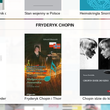
ość w 40 tomach. T. 27
znik dla szkół ponadpodstawowych : zakres podstawowy. Cz. 2,
Stan wojenny w Polsce - recenzja]
Heimskringla Snorr
FRYDERYK CHOPIN
deryka Chopina. T. 3 cz. 1,
Fryderyk Chopin i Thomas Dyke Acland Tellefsen. Pol
Chopin idzie do k