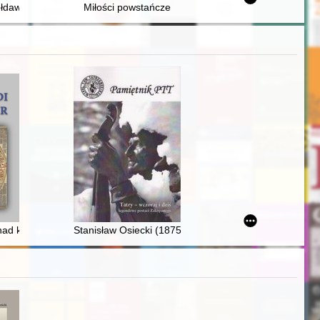
on", but also of joy : reflections
łdawskie w kontekście relacji z Węgrami i Turcją na przełomie XV i XVI
Miłości powstańcze
eku
 kobietą ciężarną i położnicą w świetle "Cudów y łask za przyczyną (..
Stanisław Osiecki (1875-1967) : polityk z pasją - recen