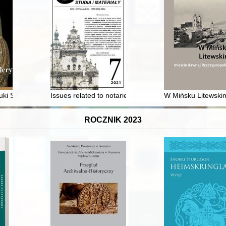
uki Starożytnej : przewodnik
Issues related to notaries public's offices in selected G
W Mińsku Litewskim
ROCZNIK 2023