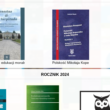
 i towarzyski lokalnego mieszczaństwa w 2. poł. XIX w
 edukacji moralnej synów szlacheckich w XVI-wiecznej Rzeczypospolite
Polskość Mikołaja Kopernika z rodu 
ROCZNIK 2024