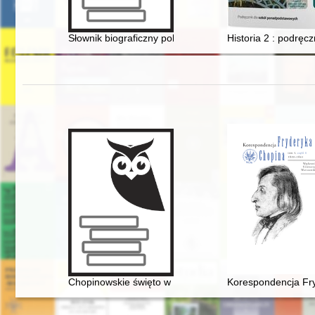
Słownik biograficzny polskiego obozu narodowego : cał
Historia 2 : podręc
Chopinowskie święto w Dusznikach
Korespondencja Fry