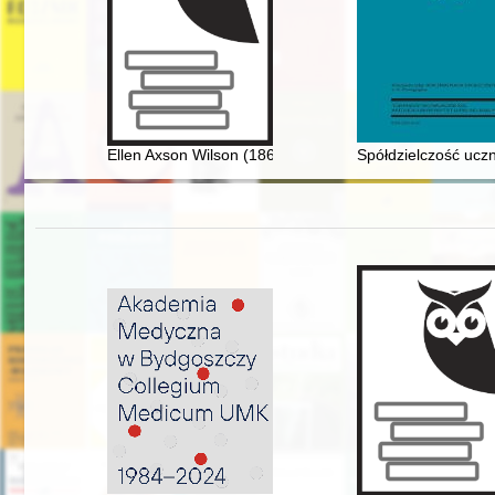
Ellen Axson Wilson (1860-1914) : artystka, która "ucz
Spółdzielczość ucz