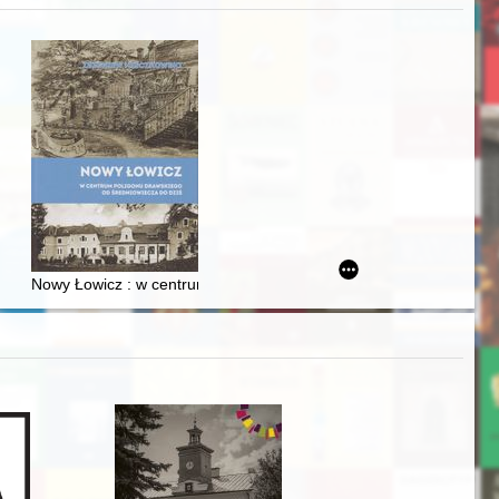
j
Ślązaka
Nowy Łowicz : w centrum poligonu drawskiego od średniowiecza d