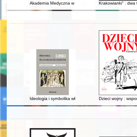
Akademia Medyczna w Bydgoszczy Collegium Medicu
Krakowianki" : dwa t
Ideologia i symbolika władzy monarszej w badaniach A
Dzieci wojny : wsp