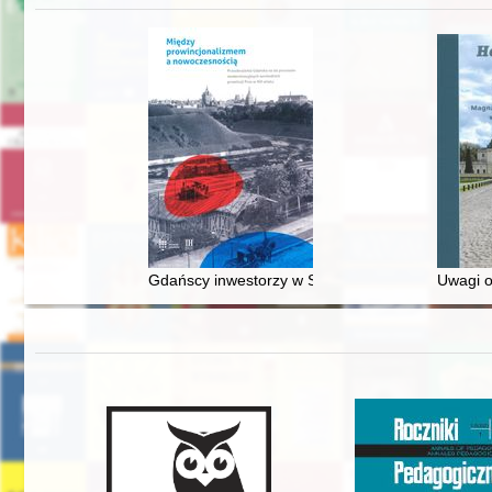
Gdańscy inwestorzy w Sopocie : prestiż finansowy
Uwagi o