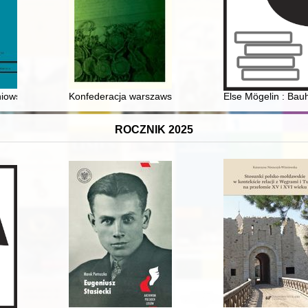
yniła" męża prezydentem USA = Ellen Axson Wilson (1860-1915) : the ar
niowska w Polsce w okresie międzywojennym i jej walory wychowawcze
Konfederacja warszawska : trudne dzieje obywatelski
Else Mögelin : Bau
ROCZNIK 2025