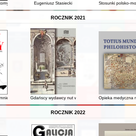
m UMK : 1984-2024
omy "zadumienia", ale i radości : refleksje = Two volumes of "contemplati
Eugeniusz Stasiecki
Stosunki polsko-mo
ROCZNIK 2021
leksandra Gieysztora i Gerarda Labudy
omnienia
Gdańscy wydawcy nut w XIX i pierwszej połowie XX wi
Opieka medyczna nad
ROCZNIK 2022