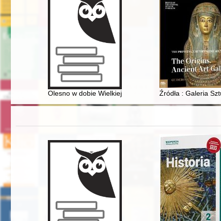
Olesno w dobie Wielkiej Wojny
Źródła : Galeria Szt