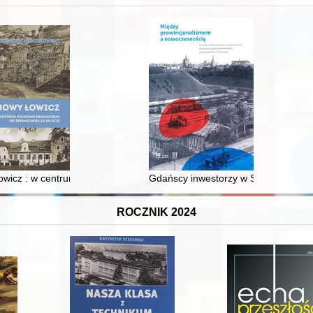
XVI-wiecznej Rzeczypospolitej
wicz : w centrum poligonu drawskiego od średniowiecza do dziś
Gdańscy inwestorzy w Sopocie : prest
ROCZNIK 2024