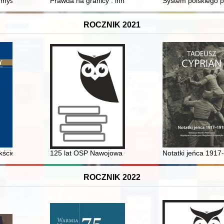
iej"
mysłowa w środowisku magnackim dawnej Rzeczypospolitej : casus Wa
Prawda na granicy : inna historia Zbigniewa Plewy i S
System polskiego 
ROCZNIK 2021
wódzkiej w opolu w latach 1999-2012
ście badań interdyscyplinarnych
125 lat OSP Nawojowa Góra
Notatki jeńca 1917-
ROCZNIK 2022