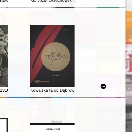
rszyckich herbu Awdaniec w XVII wieku
tanisława Kopika : Rajcza 1946-1947
prawa celnego w latach 1918-2004
Ks. Józef Orzechowski : na okoliczność: roku jubileus
1918. T. 1
Kowalska ta od Dąbrowskiej - recenzja]