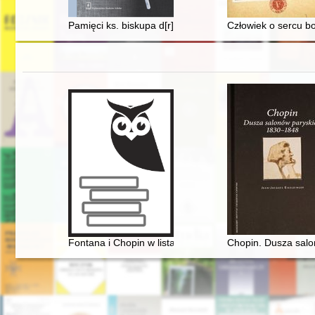
Pamięci ks. biskupa d[r]. Juliusza Burschego
Człowiek o sercu b
Fontana i Chopin w listach
Chopin. Dusza sal