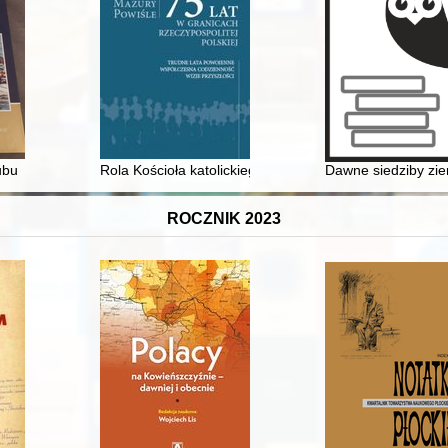
transportach osób przesiedlanych z Kresów Wschodnich na Dolny Śląs
ubu
Rola Kościoła katolickiego w procesie integracji społe
Dawne siedziby zie
ROCZNIK 2023