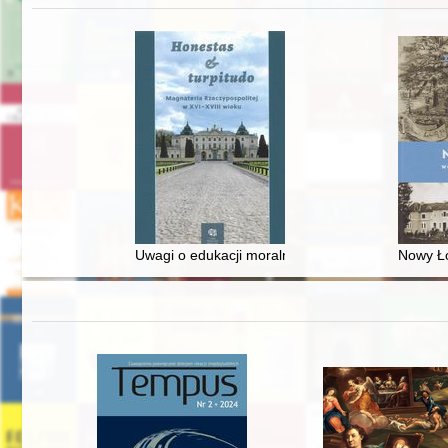
Uwagi o edukacji moralnej synów szlacheckich w 
Nowy Ło