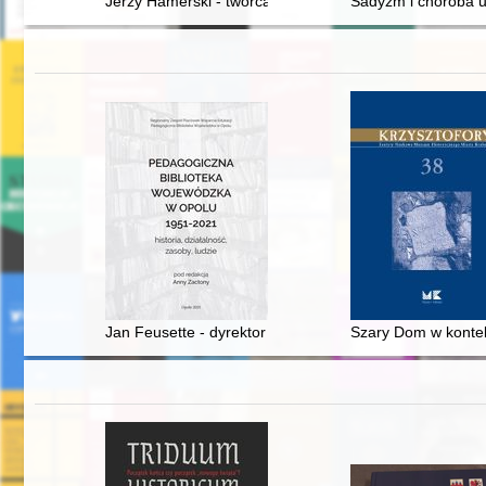
Jerzy Hamerski - twórca poznańskiej pedagogiki "łejersk
Sadyzm i choroba u
Jan Feusette - dyrektor pedagogicznej biblioteki woje
Szary Dom w kontek