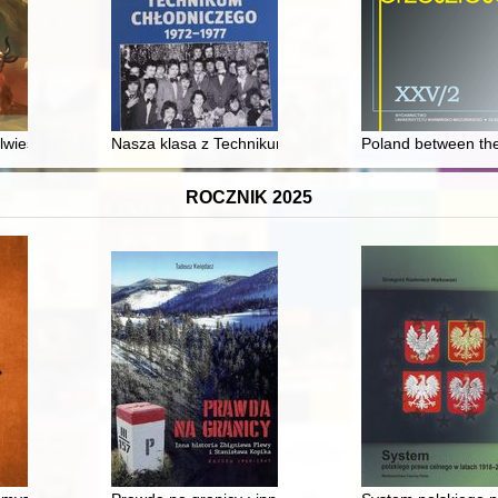
1918-1920 = Training planes in Polish aviation during the war of 1918-
wieser młodszy (1667-1744) : wrocławski malarz doby baroku
Nasza klasa z Technikum Chłodniczego 1972-1977
Poland between the
ROCZNIK 2025