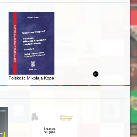
iż finansowy i towarzyski lokalnego mieszczaństwa w 2. poł. XIX w
Polskość Mikołaja Kopernika z rodu Ślązaka