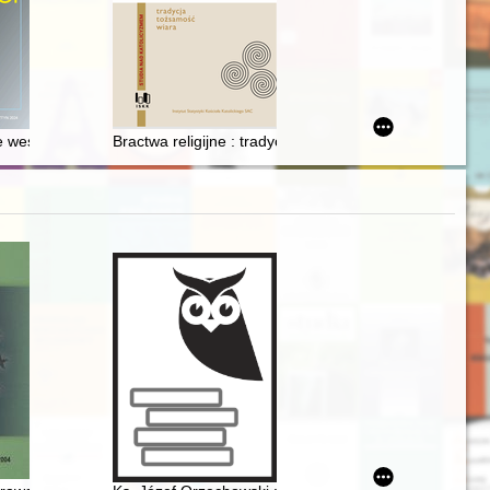
1920
 west, Russia and... Turkey : the mythologization of Polish-Turkish r
Bractwa religijne : tradycja, tożsamość, wiara