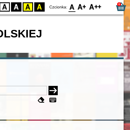
0
D
BW
YB
BY
F0
F1
F2
Czcionka:
OLSKIEJ