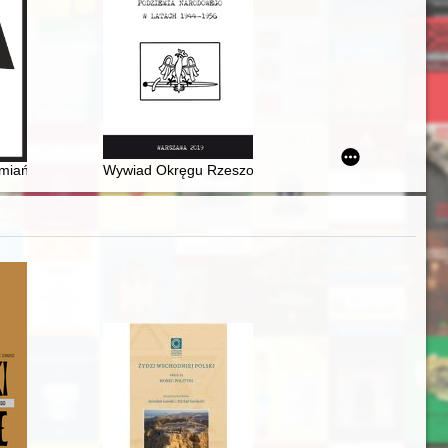
k
czeństwa Warmii i Mazur
miańskie w okolicach Płocka. Cz. 9
Wywiad Okręgu Rzeszowskiego Narodowego Zjednoc