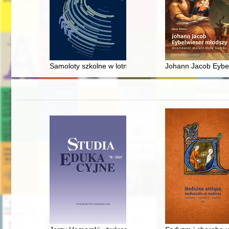
Samoloty szkolne w lotnictwie polskim w okresie wojny 
Johann Jacob Eybel