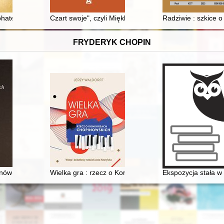
ohaterskim : ksiądz Jan Salamucha 1903-1944
Czart swoje", czyli Miękka eksterminacja Polaków na Li
Radziwie : szkice o 
FRYDERYK CHOPIN
onów paryskich 1830-1848
Wielka gra : rzecz o Konkursach Chopinowskich
Ekspozycja stała 