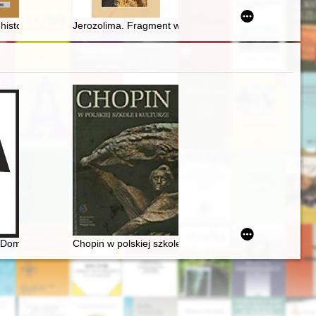
twie Kowieńskiej
historii i architekturze - recenzja]
Jerozolima. Fragment większej całości : poezja Dorot
w Domu Urodzenia Fryderyka Chopina w Żelazowej Woli
Chopin w polskiej szkole i kulturze