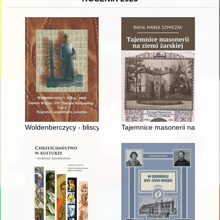
Woldenberczycy - bliscy i znani : żołnierze Września 1939 i P
Tajemnice masonerii na ziemi ża