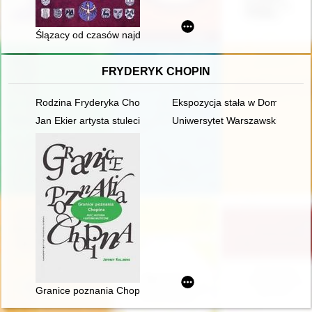
Ślązacy od czasów najdawniejszych do współczesności. 6,
FRYDERYK CHOPIN
Rodzina Fryderyka Chopina na przełomie XVIII i XIX w
Ekspozycja stała w Domu Urodz
Jan Ekier artysta stulecia - w darze Chopinowi. Księga dedykow
Uniwersytet Warszawski i młod
Granice poznania Chopina. Płeć, historia i gatunek muzyczny