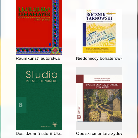
Raumkunst” autorstwa Teodora Axentowicza
Niedomiccy bohaterowie 1863 r.
Doslìdžennâ ìstorìï Ukraïni peršoï polovini XX st. v sučasnìj pol's
Opolski cmentarz żydowski w X