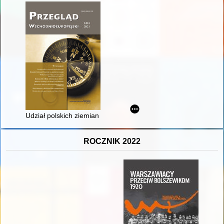
Udział polskich ziemian z Mińszczyzny w pracach rady nadzwy
ROCZNIK 2022