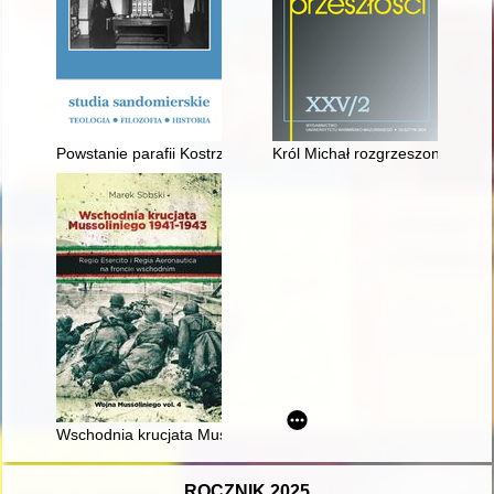
Powstanie parafii Kostrzyn i jej funkcjonowanie w latach 1925
Król Michał rozgrzeszony? : wo
Wschodnia krucjata Mussoliniego 1941-1943 : Regio Esercito 
ROCZNIK 2025