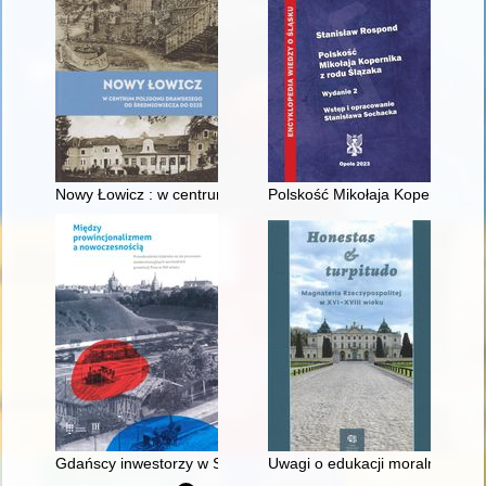
Nowy Łowicz : w centrum poligonu drawskiego od średniowiecz
Polskość Mikołaja Kopernika z 
Gdańscy inwestorzy w Sopocie : prestiż finansowy i towarzyski
Uwagi o edukacji moralnej synó