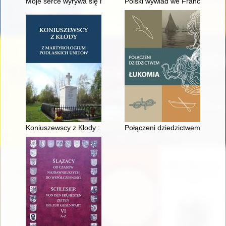
Moje serce wyrywa się nad Wisłę... : Maria Danilewicz Zielińsk
Polski wywiad we Francji w rama
Koniuszewscy z Kłody : z martyrologium podlaskich unitów
Połączeni dziedzictwem Łukom