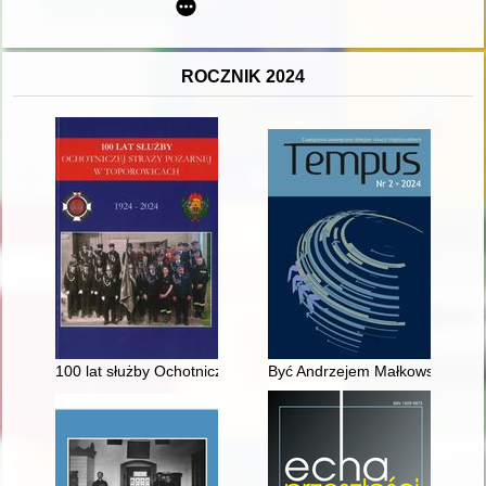
ROCZNIK 2024
100 lat służby Ochotniczej Straży Pożarnej w Toporowicach
Być Andrzejem Małkowskim swoich