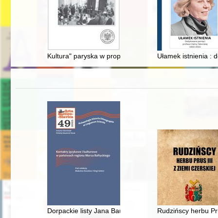
Kultura" paryska w propagandzie komunistycznej (194
Ułamek istnienia : 
Dorpackie listy Jana Baudouina de Courtenay do Jana K
Rudzińscy herbu Pru