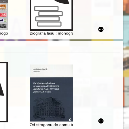
zątków VI wieku do upadku egzarchatu Rawenny
nogórskiej : konteksty lubuskie
Biografia lasu : monografia Puszczy Niepołomickiej
eczyste. T. 5
Od straganu do domu towarowego : architektura handl