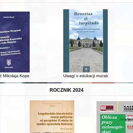
 średniowiecza do dziś
ć Mikołaja Kopernika z rodu Ślązaka
Uwagi o edukacji moralnej synów szl
ROCZNIK 2024