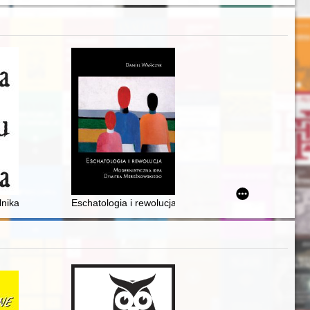
hre Gesellschaft der deutschen Minderheit "Tannen" in Osterode
elnika" : Międzynarodowa Konferencja Naukowa z okazji jubileuszu 65-l
Eschatologia i rewolucja : modernistyczna idea Dymit