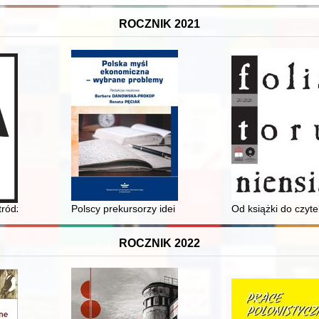
ROCZNIK 2021
tródzkiego Stowarzyszenia Mniejszości Niemieckiej "Jodły = Dreißig Ja
Polscy prekursorzy idei integracji europejskiej
Od książki do czyt
ROCZNIK 2022