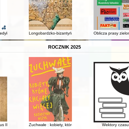
7-1957)
dedykowane pamięci profesor Haliny Taborskiej (1933-2021)
Longobardzko-bizantyńskie relacje polityczne od poc
Oblicza prasy zielo
ROCZNIK 2025
arłowicza z lat 1887-1891. Cz. 2
s III z ziemi ciechanowskiej w archiwaliach : ciechanowskie grodzkie wi
Zuchwałe : kobiety, które chciały więcej
Wektory czasu