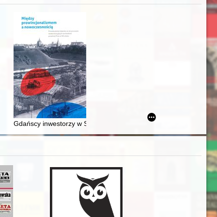
acheckich w XVI-wiecznej Rzeczypospolitej
Gdańscy inwestorzy w Sopocie : prestiż finansowy i towarzyski lo