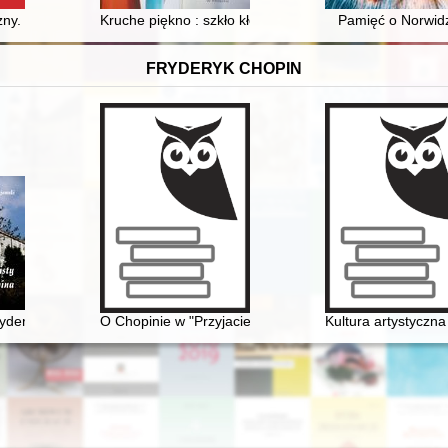
llection of the Carmelite Convent on Sand in Kraków
ny. T. 9 (2023)
Kruche piękno : szkło kłodzkie 2 połowy XX w. : kolek
Pamięć o Norwid
FRYDERYK CHOPIN
hopina. Aspekty historyczne, teoretyczne i estetyczne
Fryderyka F. Chopina. Fryderyk Chopin na Mazowszu płockim, ziemi dob
O Chopinie w "Przyjacielu Ludu" (1836)
Kultura artystyczn