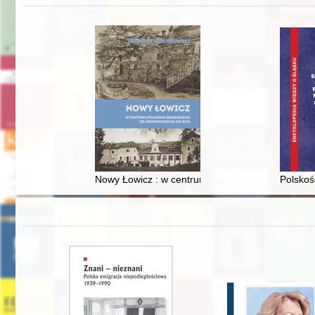
Nowy Łowicz : w centrum poligonu drawskiego od
Polskoś