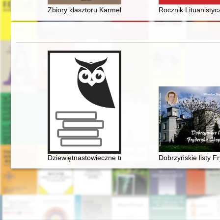
Zbiory klasztoru Karmelitów na Piasku w Krakowie = Co
Rocznik Lituanistycz
Dziewiętnastowieczne transkrypcje utworów Fryderyka C
Dobrzyńskie listy 