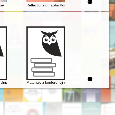
cja Muzeum Ziemi Kłodzkiej w Kłodzku
zie
Reflections on Zofia Kossak's story "Wigilia na Pawiaku"
rzyńskiej i Pomorzu
a Uniwersytetu Warszawskiego. Ars et educatio
Materiały z konferencji naukowej "Twórczość naukowa