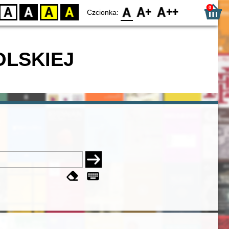
0
D
BW
YB
BY
F0
F1
F2
Czcionka:
OLSKIEJ