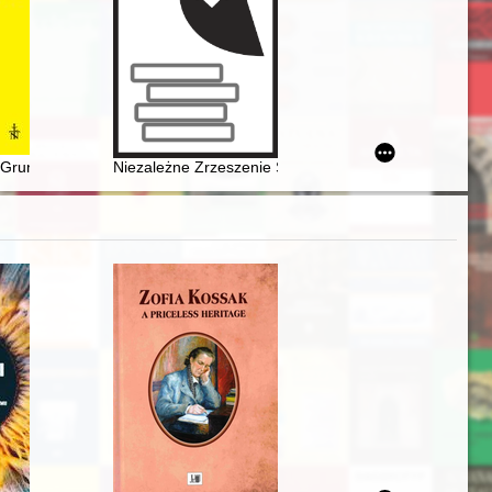
y 1933"
ie dwudziestolecia międzywojennego
d Grunwaldem śpiewano Bogurodzicę?
Niezależne Zrzeszenie Studentów - największa organi