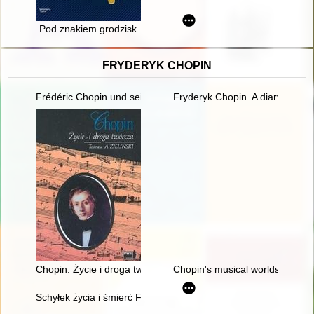
Pod znakiem grodzisk
FRYDERYK CHOPIN
Frédéric Chopin und seine Zeit
Fryderyk Chopin. A diary in im
Chopin. Życie i droga twórcza
Chopin's musical worlds the 18
Schyłek życia i śmierć Fryderyka Chopina [1810-1849]