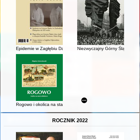
Epidemie w Zagłębiu Dąbrowskim w XIX i na początku XX wiek
Niezwyczajny Górny Śląsk utrwa
Rogowo i okolica na starej widokówce
ROCZNIK 2022