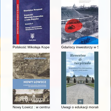
Polskość Mikołaja Kopernika z rodu Ślązaka
Gdańscy inwestorzy w Sopocie :
Nowy Łowicz : w centrum poligonu drawskiego od średniowiecz
Uwagi o edukacji moralnej synó