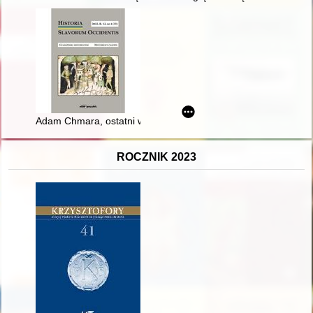
Adam Chmara, ostatni wojewoda miński, i Stanisław August Pon
ROCZNIK 2023