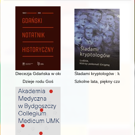
Diecezja Gdańska w okresie komunizmu (1945-1989) - recenzj
Śladami kryptologów : ludzie, k
Dzieje rodu Goś
Szkolne lata, piękny czas... Ze