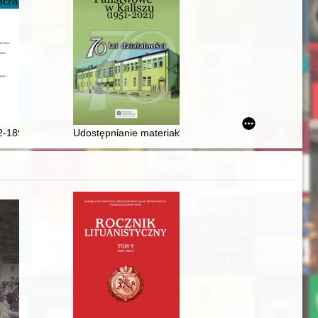
tle familijnych dokumentów oraz ksiąg parafialnych dekanatu nowogródz
-1890): twórczość kompozytorska na organy - wpływ - dziedzictwo
Udostępnianie materiałów archiwalnych