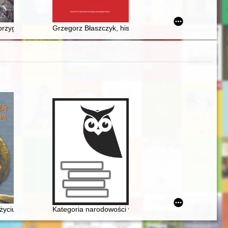
 lat siedemdziesiątych XX w. : zarys problemu
 przygotowania wojenne na wschodnim Mazowszu i południowym Podlasi
Grzegorz Błaszczyk, historyk dawnej Litwy
kspozycje Fryderyka Chopina
 życiu Chopina
Kategoria narodowości w recepcji twórczości Frydery