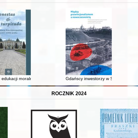
 edukacji moralnej synów szlacheckich w XVI-wiecznej Rzeczypospolite
Gdańscy inwestorzy w Sopocie : prest
ROCZNIK 2024