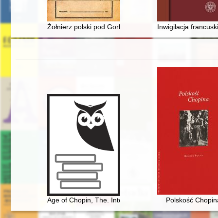
Żołnierz polski pod Gorlicami 1915 : działalność 100 pu
Inwigilacja francus
Age of Chopin, The. Interdisciplinary inquiries
Polskość Chopin