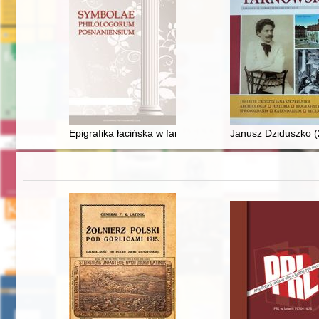
Epigrafika łacińska w farze poznańskiej : inskrypcje w o
Janusz Dziduszko (2