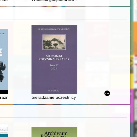
ł Nauk = Stanisław Staszic’s tombstone and the image-building policy
lski na konferencji paryskiej w 1919 roku = A difficult divorce with Pol
eraźniejszość : jak prowadzić stosunki międzynarodowe w kontekście prz
Sieradzanie uczestnicy Wojny Polsko-Bolszewickiej 1