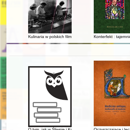
Kulinaria w polskich filmach czasów PRL : próba system
Konterfekt : tajemn
O tym, jak w Śliwnie i Konowałach kościoły budowano
Oczyszczające i lec