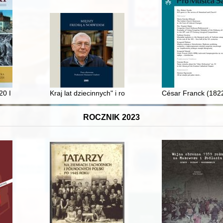
łtarzach i kaplicach świętych jezuickich
0 I 1938, Ustrzyki Dolne - 15 IV 2021, Tarnów)
Kraj lat dziecinnych" i rodowód Jana Czeczota w świe
César Franck (1822
ROCZNIK 2023