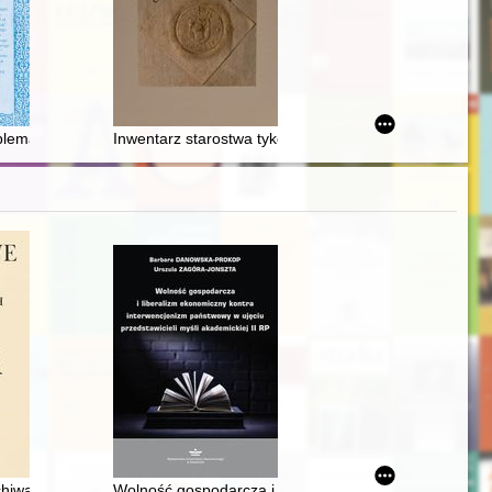
= Maria Sieroszewska (1881-1964) : case study
lematy Zbigniewa Morsztyna? : nowe ustalenia dotyczące datacji zbio
Inwentarz starostwa tykocińskiego z 1571 roku
 - niezapomniani
chiwach 1793-1936
Wolność gospodarcza i liberalizm ekonomiczny kontra 