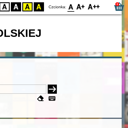
0
D
BW
YB
BY
F0
F1
F2
Czcionka:
OLSKIEJ