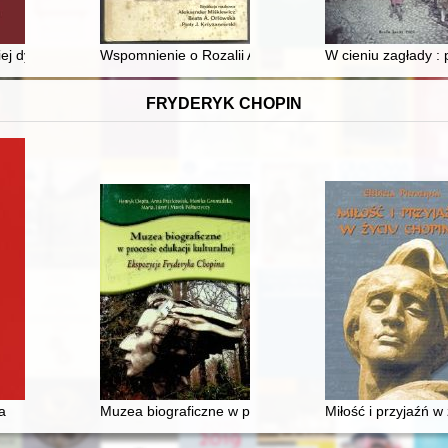
łku Ziemi Cieszyńskiej
kiej dyplomacji w Polsce przez aparat policyjny PRL w pierwszej połowie
Wspomnienie o Rozalii Aleksandrowicz
W cieniu zagłady :
FRYDERYK CHOPIN
a
Muzea biograficzne w procesie edukacji kulturalnej. E
Miłość i przyjaźń w