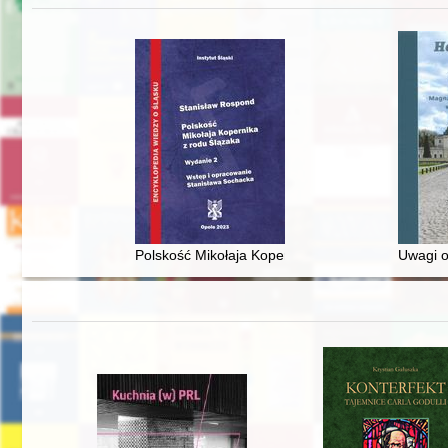
Polskość Mikołaja Kopernika z rodu Ślązaka
Uwagi o