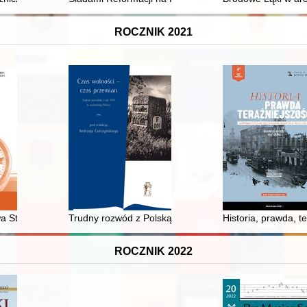
ROCZNIK 2021
eńców z komentarzem językowym. T. 1,
 Staszica a polityka wizerunkowa Towarzystwa Warszawskiego Przyjació
Trudny rozwód z Polską, czyli "Biali" Rosjanie wobec Po
Historia, prawda, t
ROCZNIK 2022