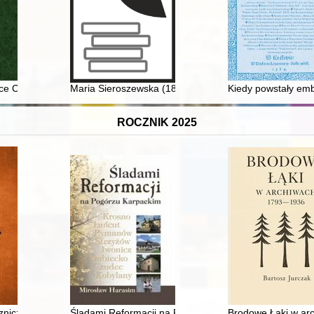
atyzacji
ice Carla Goduli
Maria Sieroszewska (1881-1964) : studium przypadku 
Kiedy powstały emb
ROCZNIK 2025
znicze właściwości wody w świetle tekstów biblijnych i pozabiblijnych
Śladami Reformacji na Pogórzu Karpackim : odrzuceni
Brodowe Łąki w ar