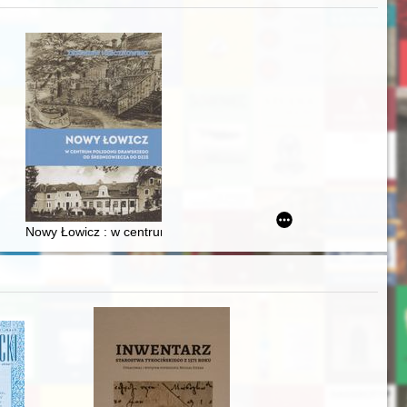
j
iż finansowy i towarzyski lokalnego mieszczaństwa w 2. poł. XIX w
Nowy Łowicz : w centrum poligonu drawskiego od średniowiecza d