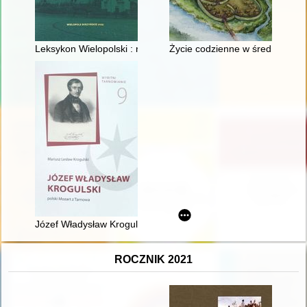
Leksykon Wielopolski : na 25 lecie zawiązania Towarzystwa Przy
Życie codzienne w średniowiecz
Józef Władysław Krogulski : polski Mozart z Tarnowa
ROCZNIK 2021