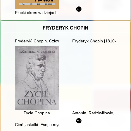
Płocki okres w dziejach 7. Pułku Pontonowego w latach 1951-
FRYDERYK CHOPIN
Fryderyk] Chopin. Człowiek, dzieło, rezonans
Fryderyk Chopin [1810-1849]. 
Życie Chopina
Antonin, Radziwiłłowie, Fryder
Cień jaskółki. Esej o myślach Chopina