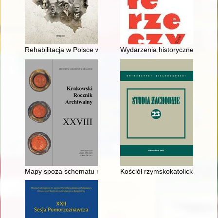
Rehabilitacja w Polsce w latach 1918-1939. Cz. 2,
Wydarzenia historyczne utrwalo
Mapy spoza schematu myślenia społecznego : kilka refleksji po
Kościół rzymskokatolicki w obl