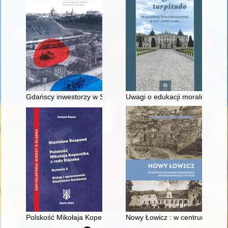
Gdańscy inwestorzy w Sopocie : prestiż finansowy i towarzyski
Uwagi o edukacji moralnej synó
Polskość Mikołaja Kopernika z rodu Ślązaka
Nowy Łowicz : w centrum polig