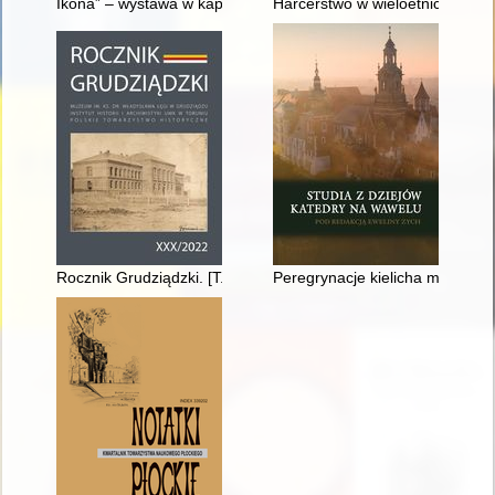
Ikona” – wystawa w kaplicy byłego greckokatolickiego semina
Harcerstwo w wieloetnicznej K
Rocznik Grudziądzki. [T.] 30 (2022)
Peregrynacje kielicha mszalneg