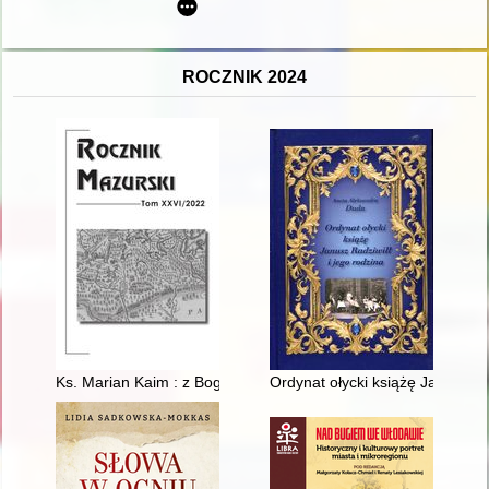
ROCZNIK 2024
Ks. Marian Kaim : z Bogiem w sercu i na ustach : ze Słopnic 
Ordynat ołycki książę Janusz Ra