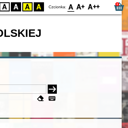
0
D
BW
YB
BY
F0
F1
F2
Czcionka:
OLSKIEJ