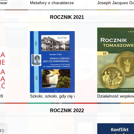
owarzystwa Teologicznego 1924-2024 : przeszłość, teraźniejszość, przy
Metafory o charakterze medycznym w listach papieża 
Joseph Jacques Gol
ROCZNIK 2021
lne Polskiej Misji Katolickiej we Francji
39
Szkoło, szkoło, gdy cię wspominam... : Gimnazjum nr 
Działalność wojsk
ROCZNIK 2022