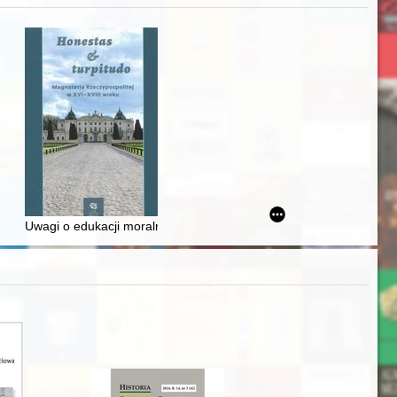
Ślązaka
Uwagi o edukacji moralnej synów szlacheckich w XVI-wiecznej Rze