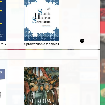
AK "Antoni", "Gustaw", "Harnaś", "Karol". [T. 1 cz. 2.1,
 to West Germany : the forced migration and integration of an evange
Sprawozdanie z działalności Komisji Historii Nauki PA