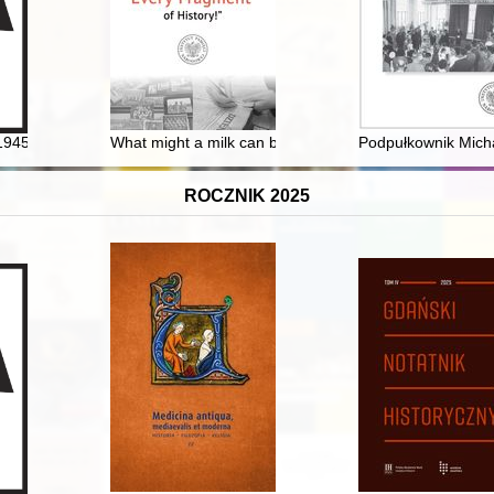
: outline of issues from the Polish perspective
 1945 2024
What might a milk can be hiding? : conservation work 
Podpułkownik Micha
ROCZNIK 2025