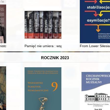
57
istorii. Nr 113 (2022)
Pamięć nie umiera : wspomnienia żołnierzy z batalionów 
From Lower Silesia
ROCZNIK 2023