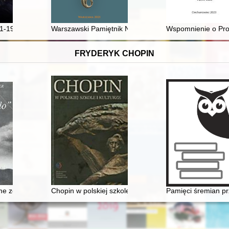
w Republice Dominikańskiej
-1976) : historyk prawa polskiego i kanonicznego
Warszawski Pamiętnik Numizmatyczny. T. 9 (2021)
Wspomnienie o Pro
FRYDERYK CHOPIN
me zostało". Szlakiem Mickiewicza, Słowackiego, Chopina, Sienkiewi
Chopin w polskiej szkole i kulturze
Pamięci śremian pr