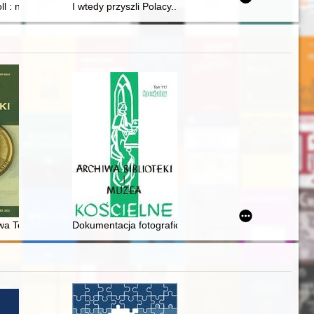
szłość
Grzegorza VII
l : nieznany dowódca inżynierów napoleońskiej twierdzy Gdańsk
I wtedy przyszli Polacy... : ludność miasta i powiatu E
536 / Liceum im. Tadeusza Kościuszki we Włodawie
owa Tomasza Zamoyskiego w latach 1612-1621
Dokumentacja fotograficzna w zasobie Archiwum Archid