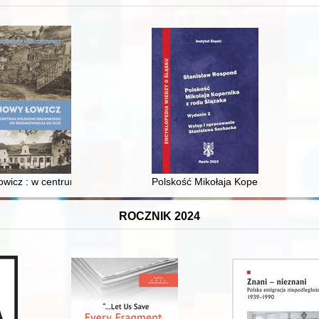
 i towarzyski lokalnego mieszczaństwa w 2. poł. XIX w
wicz : w centrum poligonu drawskiego od średniowiecza do dziś
Polskość Mikołaja Kopernika z rodu 
ROCZNIK 2024