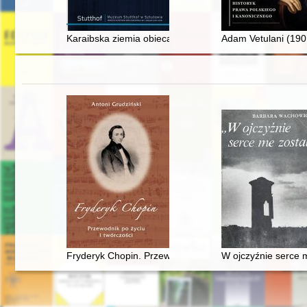
Karaibska ziemia obiecana : paradoks ocalenia Żydów 
Adam Vetulani (1901
Fryderyk Chopin. Przewodnik po życiu i twórczości
W ojczyźnie serce 