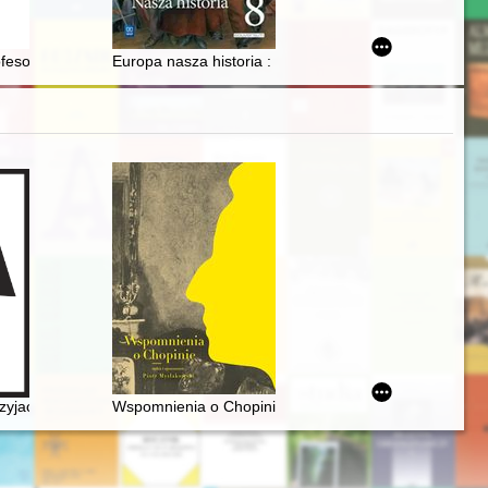
fesorze Marianie Pokropku (1932-2023)
Europa nasza historia : klasa 8 : od wybuchu II wojn
cza, Orzeszkowej, Reymonta, Żeromskiego, Wańkowicza
zyjaciół Fryderyka Chopina oraz miłośników jego muzyki]
Wspomnienia o Chopinie. Cz. 1