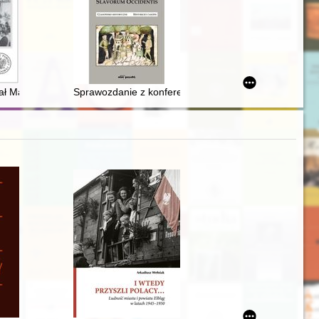
on documents discovered on the Eastern borderlands of the second Pol
ł Marian Mandziara "Surma", "Siwy", "Murat" (1911-1997) : działacz ko
Sprawozdanie z konferencji naukowej „Regiony i regio