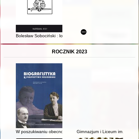
Bolesław Sobociński : logik w służbie wywiadu
ROCZNIK 2023
W poszukiwaniu obecności kaliszan w Wilnie i wilnian w Kalisz
Gimnazjum i Liceum im. Króla W