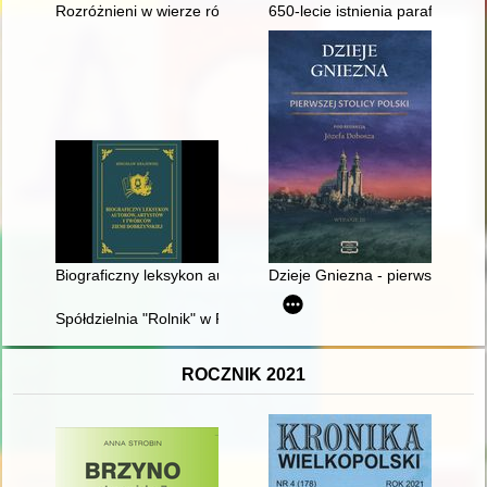
Rozróżnieni w wierze równi wobec prawa? : okoliczności uchwal
650-lecie istnienia parafii : Pło
Biograficzny leksykon autorów, artystów i twórców Ziemi Dobrzyń
Dzieje Gniezna - pierwszej stoli
Spółdzielnia "Rolnik" w Pobiedziskach od 1945 r. : zarys histo
ROCZNIK 2021