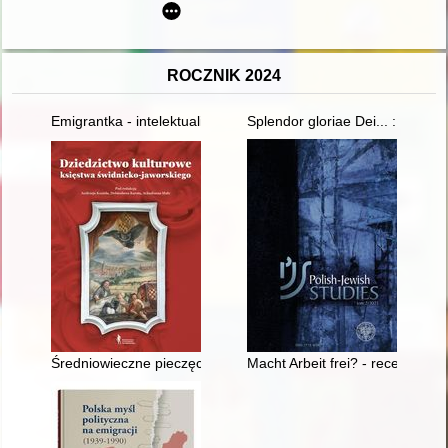
ROCZNIK 2024
Emigrantka - intelektualistka : przypadek Aurelii Wyleżyńskiej :
Splendor gloriae Dei... : baroko
Średniowieczne pieczęcie plebanów z księstwa świdnicko-jawo
Macht Arbeit frei? - recenzja]