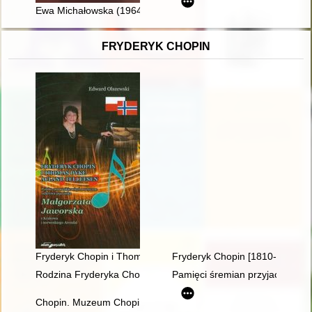
Ewa Michałowska (1964-2022)
FRYDERYK CHOPIN
Fryderyk Chopin i Thomas Dyke Acland Tellefsen. Polsko-norw
Fryderyk Chopin [1810-1849]
Rodzina Fryderyka Chopina
Pamięci śremian przyjaciół Fry
Chopin. Muzeum Chopina. Chopin Museum