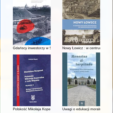
Gdańscy inwestorzy w Sopocie : prestiż finansowy i towarzyski
Nowy Łowicz : w centrum polig
Polskość Mikołaja Kopernika z rodu Ślązaka
Uwagi o edukacji moralnej synó