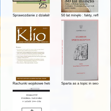
Sprawozdanie z działalności Archiwum Państwowego w Przemy
50 lat minęło : fakty, refleksje
Rachunki wojskowe hetmana polnego litewskiego Michała Kazimie
Sparta as a topic in secondary 