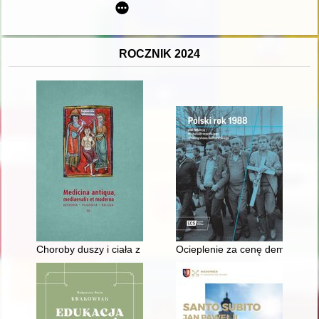
ROCZNIK 2024
Choroby duszy i ciała z perspektywy zamożnej szlachcianki dru
Ocieplenie za cenę demokratyza