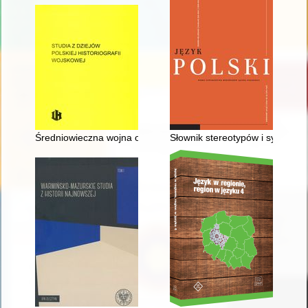
Średniowieczna wojna oczami kobiety : czyli Hroswita o rebeli
Słownik stereotypów i symboli lu