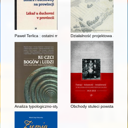
Paweł Terlica : ostatni morawski pastor w Księstwie Cieszyńsk
Działalność projektowa archite
Analiza typologiczno-stylistyczna i chronologiczna przedmiot
Obchody stuleci powstań narodow