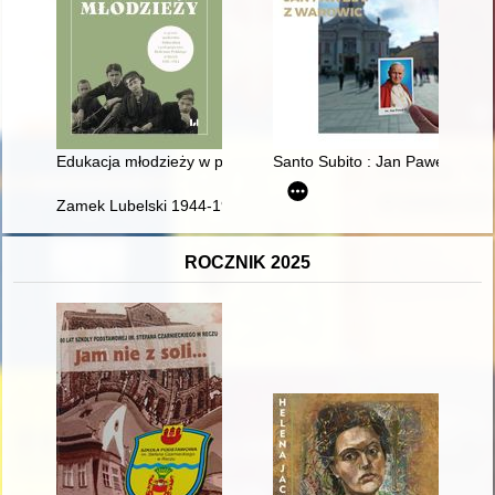
Edukacja młodzieży w prasie społeczno-kulturalnej i pedagogi
Santo Subito : Jan Paweł II z 
Zamek Lubelski 1944-1954 : przypomnienie w 70. rocznicę likwi
ROCZNIK 2025