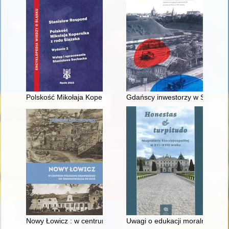
Polskość Mikołaja Kopernika z rodu Ślązaka
Gdańscy inwestorzy w Sopocie :
Nowy Łowicz : w centrum poligonu drawskiego od średniowiecz
Uwagi o edukacji moralnej synó