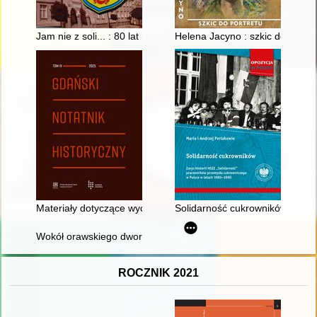
Jam nie z soli... : 80 lat Szkoły Podstawowej im. Stefana Czar
Helena Jacyno : szkic do portre
Materiały dotyczące wychodźstwa z terenu powiatu wejherow
Solidarność cukrowników : zary
Wokół orawskiego dworu : podróż w czasie i przestrzeni
ROCZNIK 2021