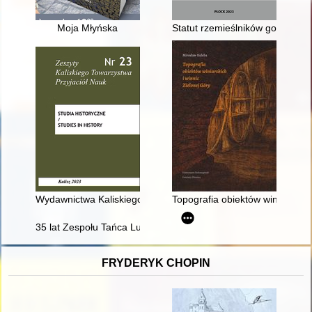
Moja Młyńska
Statut rzemieślników gostynińs
Wydawnictwa Kaliskiego Towarzystwa Przyjaciół Nauk
Topografia obiektów winiarskich
35 lat Zespołu Tańca Ludowego Ostrołęka : "wspomnienia"
FRYDERYK CHOPIN