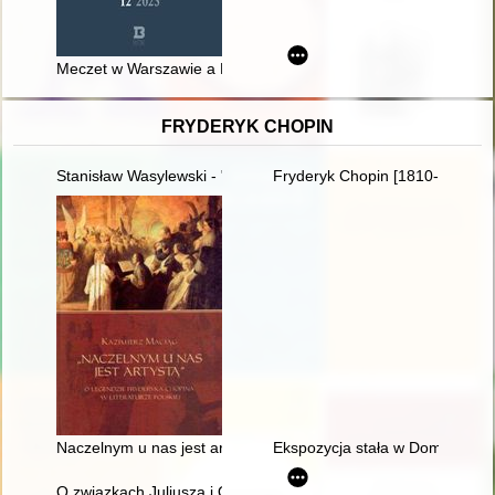
Meczet w Warszawie a Karaimi = The Warsaw mosque and th
FRYDERYK CHOPIN
Stanisław Wasylewski - "opolanin z wyboru" o Fryderyku Chopi
Fryderyk Chopin [1810-1849]
Naczelnym u nas jest artystą". O legendzie Fryderyka Chopina w
Ekspozycja stała w Domu Urodz
O związkach Juliusza i Oskara Kolbergów z Fryderykiem Cho