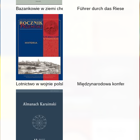
Bazankowie w ziemi chełmskiej - studium genealogiczno-własn
Führer durch das Riesengebir
Lotnictwo w wojnie polsko-ukraińskiej 1918-1919 - recenzja]
Międzynarodowa konferencja nau