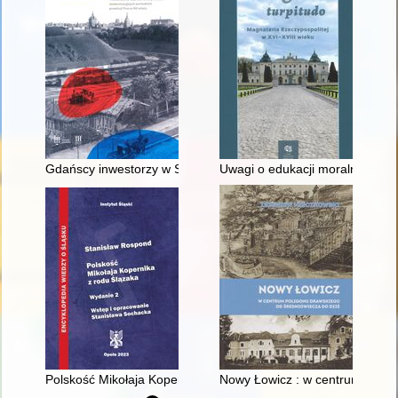
Gdańscy inwestorzy w Sopocie : prestiż finansowy i towarzyski
Uwagi o edukacji moralnej synó
Polskość Mikołaja Kopernika z rodu Ślązaka
Nowy Łowicz : w centrum polig