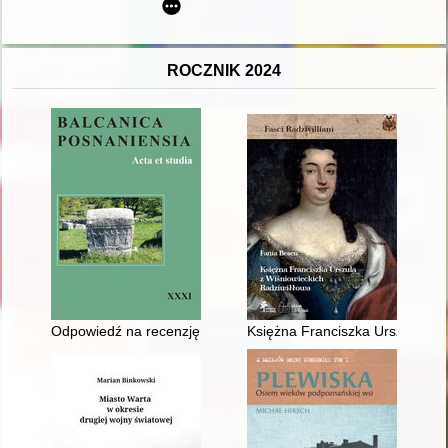
ROCZNIK 2024
Odpowiedź na recenzję Błażeja Szeflińskiego, dotyczącą książk
Księżna Franciszka Urszula z W