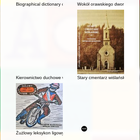
Biographical dictionary of graduates of the Polish Maritime Sch
Wokół orawskiego dworu : podró
Kierownictwo duchowe w Biblii, posłudze św. Ojca Pio i naszym
Stary cmentarz wiślański. T. 1,
Żużlowy leksykon ligowy. T. 15,