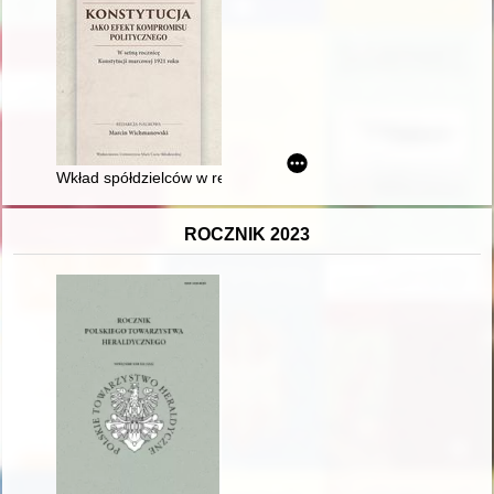
Wkład spółdzielców w republikański charakter państwa
ROCZNIK 2023