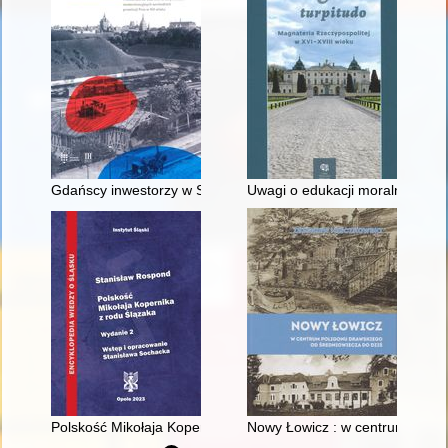
Gdańscy inwestorzy w Sopocie : prestiż finansowy i towarzyski
Uwagi o edukacji moralnej synó
Polskość Mikołaja Kopernika z rodu Ślązaka
Nowy Łowicz : w centrum polig