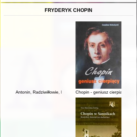
FRYDERYK CHOPIN
Antonin, Radziwiłłowie, Fryderyk Chopin [1810-1849]
Chopin - geniusz cierpiący