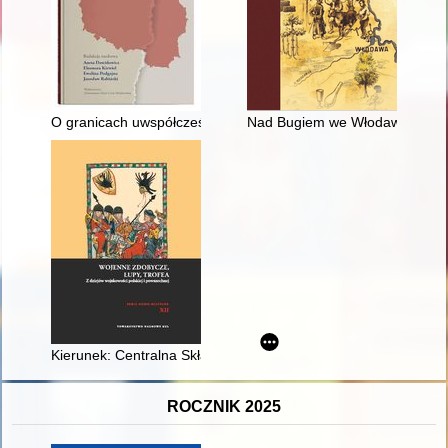
O granicach uwspółcześniania historycznego kształtu myśli p
Nad Bugiem we Włodawie : histor
Kierunek: Centralna Składnica Uzbrojenia nr 2 w Stawach : po
ROCZNIK 2025