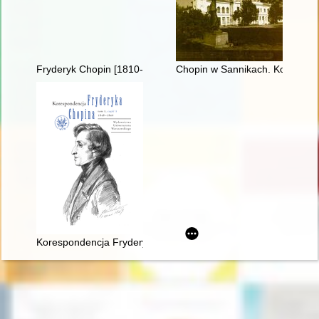
Fryderyk Chopin [1810-1849]. Korzenie
Chopin w Sannikach. Konteksty 
Korespondencja Fryderyka Chopina. T. 3 cz. 3,