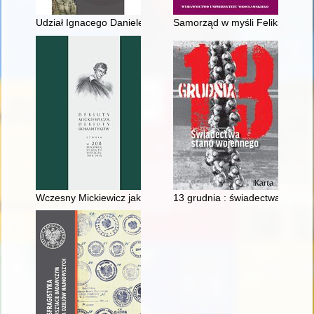
Udział Ignacego Danielewskiego, delegata z Chełmna w uroczy
Samorząd w myśli Feliksa Kon
Wczesny Mickiewicz jako zapowiadający się historiozof
13 grudnia : świadectwa stanu