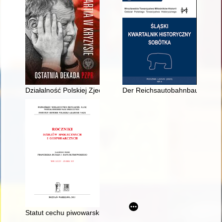
Działalność Polskiej Zjednoczonej Partii Robotniczej w Pile w 
Der Reichsautobahnbau in Schl
Statut cechu piwowarskiego Starego Miasta Torunia z 1521 ro