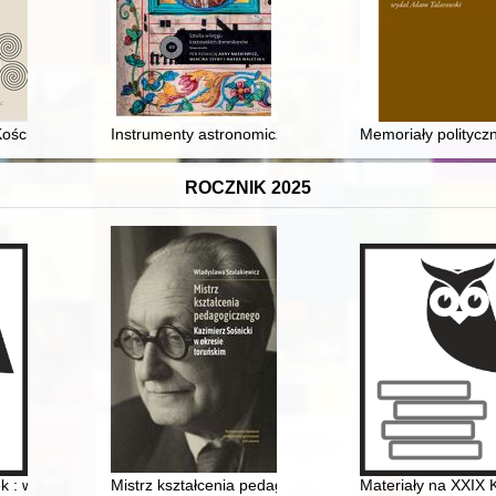
 Kościele w Polsce - zarys zagadnienia
Instrumenty astronomiczne odnalezione w klasztorze
Memoriały politycz
ROCZNIK 2025
ci
k : wspomnienia Stanisława Przelaskowskiego
Mistrz kształcenia pedagogicznego : Kazimierz Sośnick
Materiały na XXIX 