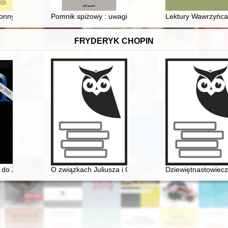
pcje organizacji państw Europy Środkowo-Wschodniej po wybiciu się n
ronnych do margrabiego Jerzego Fryderyka i nadradców pruskich w okr
Pomnik spiżowy : uwagi w kontekście pracy Mariana G
Lektury Wawrzyńca 
FRYDERYK CHOPIN
X wieku. Międzynarodowa konferencja naukowo-artystyczna, 20-21 XI 2
a do Zimermana. Encyklopedia muzyczna PWM
O związkach Juliusza i Oskara Kolbergów z Fryderyk
Dziewiętnastowieczn