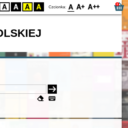
0
D
BW
YB
BY
F0
F1
F2
Czcionka:
OLSKIEJ