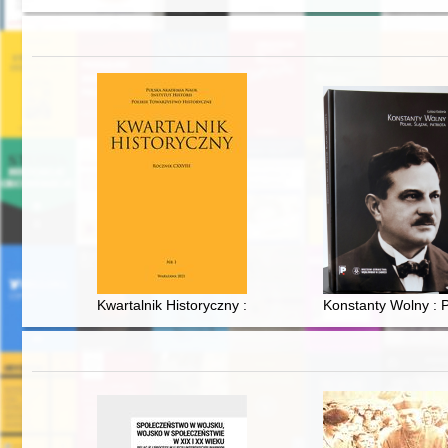
Kwartalnik Historyczny : założony przez Xawerego Lisk
Konstanty Wolny : P