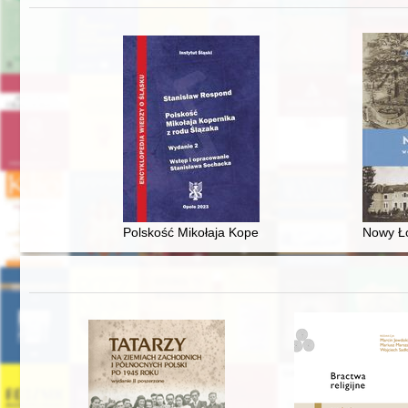
Polskość Mikołaja Kopernika z rodu Ślązaka
Nowy Ło