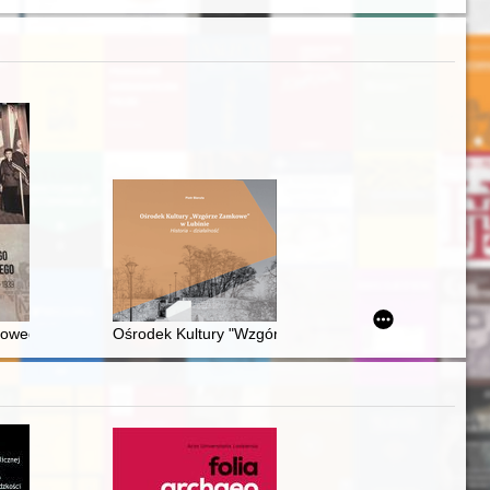
narracyjnych i ikonograficznych z drugiej połowy XIX i początku XX wie
owego do ruchu młodonarodowego : Związek Młodej Polski w latach 19
Ośrodek Kultury "Wzgórze Zamkowe" w Lubinie : histori