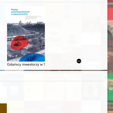
acheckich w XVI-wiecznej Rzeczypospolitej
Gdańscy inwestorzy w Sopocie : prestiż finansowy i towarzyski lo