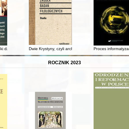
ieku = Polish youth in the russian cadet corps in the 19th century
ki działalności kurii Administracji Apostolskiej Śląska Opolskiego w lat
Dwie Krystyny, czyli archiwa, archiwalia i głębsze znac
Proces informatyza
ROCZNIK 2023