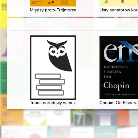
Między proto-Trójmorzem a neo-Jagiellonizmem : konce
Listy senatorów ko
Topos narodowy w muzyce polskiej pierwszej połowy XI
Chopin. Od Elsner