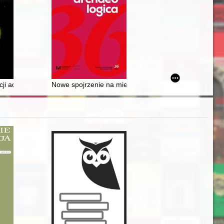
ach 1945-1956
zenie
cji administracji publicznej i jego wpływ na kształtowanie narodowego
Nowe spojrzenie na miecz z Turu, pow. poddębicki = Ne