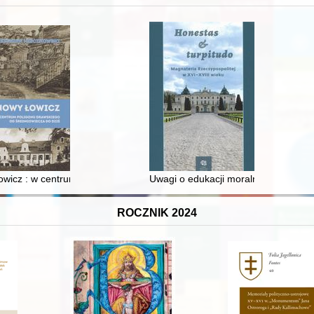
wicz : w centrum poligonu drawskiego od średniowiecza do dziś
Uwagi o edukacji moralnej synów szl
ROCZNIK 2024