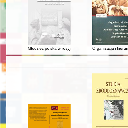
Młodzież polska w rosyjskich korpusach kadetów w XIX w
Organizacja i kierun