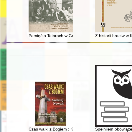
Pamięć o Tatarach w Gorzowie Wielkopolskim
Z historii bractw w
Czas walki z Bogiem : Kościół na straży polskiej wolnoś
Spełniłem obowiąze