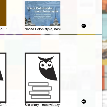
 Dominikanów w Krakowie
no-ustrojowe XV-XVI w. : "Monumentum" Jana Ostroroga i "Rady Kalli
Nasza Polonistyka, nasz Uniwersytet : (w wywiadach i 
i w okresie toruńskim
Konferencję Historyczną "Z dziejów ziemi dobrzyńskiej" w Sąsiecznie, 
Siła wiary - moc wiedzy : amulety i numizmaty w histor