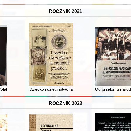
ROCZNIK 2021
ego w 1887 roku. R. 128, nr 1 (2021)
olak, Ślązak, Patriota
Dziecko i dzieciństwo na ziemiach polskich w źródłach 
Od przełomu narod
ROCZNIK 2022