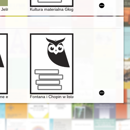
a niepodległość, prezentowane na łamach miesięcznika politycznego "
esie trzeciego bezkrólewia (1586-1587)
umowskiego "Siła do ujarzmienia : teksty wybrane", Warszawa 2021
Jelitowskiego, dworzanina królowej Barbary Radziwiłłówny
Kultura materialna Głogowa Małopolskiego widziana oc
006. [T. 1]
iem Chopinem
e edycje dzieł Fryderyka Chopina jako aspekt historii recepcji
Fontana i Chopin w listach