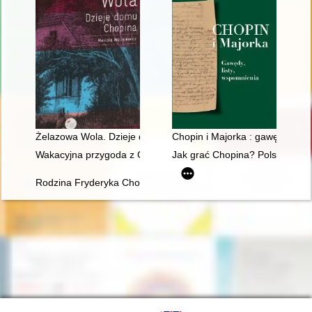
Żelazowa Wola. Dzieje domu Chopina
Chopin i Majorka : gawędy, list
Wakacyjna przygoda z Chopinem" w Muzeum Niepodległości
Jak grać Chopina? Polska kryt
Rodzina Fryderyka Chopina