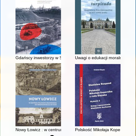
Gdańscy inwestorzy w Sopocie : prestiż finansowy i towarzyski
Uwagi o edukacji moralnej synó
Nowy Łowicz : w centrum poligonu drawskiego od średniowiecz
Polskość Mikołaja Kopernika z 