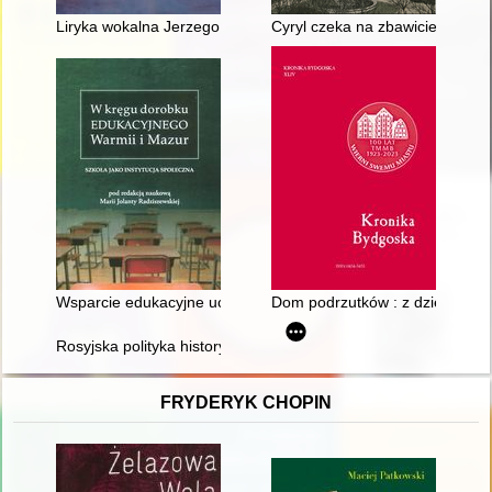
Liryka wokalna Jerzego Gablenza (1888-1937) : źródła i katalo
Cyryl czeka na zbawiciela
Wsparcie edukacyjne uczniów zdolnych w publicznych liceach og
Dom podrzutków : z dziejów op
Rosyjska polityka historyczna
FRYDERYK CHOPIN