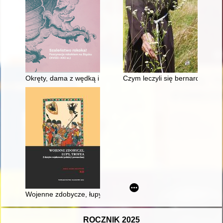
Okręty, dama z wędką i Chińczycy : rokokowe szkła śląskie
Czym leczyli się bernardyni? : 
Wojenne zdobycze, łupy, trofea : z dziejów wojskowości polski
ROCZNIK 2025