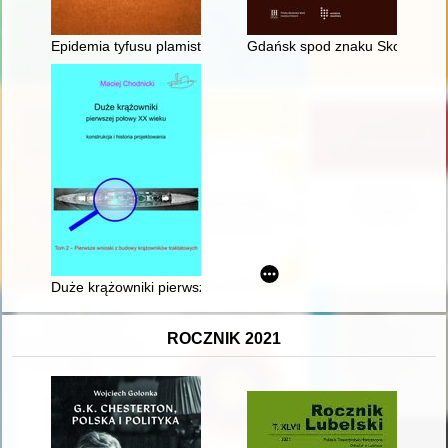
Epidemia tyfusu plamistego w więzieniu kieleckim w latach 19
Gdańsk spod znaku Skorpiona?
Duże krążowniki pierwszej połowy XX w. : konstrukcja i historia
ROCZNIK 2021