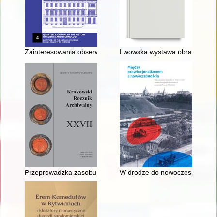
Zainteresowania obserwacjami astronomicznymi Braci Polskich n
Lwowska wystawa obrazów w 1847
Przeprowadzka zasobu krakowskich oddziałów i Ekspozytury w
W drodze do nowoczesności : dz