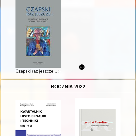
Czapski raz jeszcze... : errata do biografii Józefa Czapskiego
ROCZNIK 2022