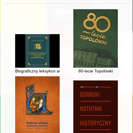
Biograficzny leksykon autorów, artystów i twórców Ziemi Dobrzyń
80-lecie Topolówki