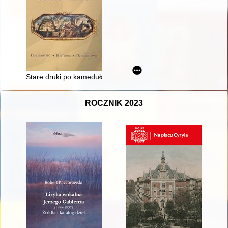
Stare druki po kamedułach z Rytwian na tle księgozbiorów inn
ROCZNIK 2023