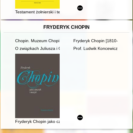
Testament żołnierski i testamenty wojskowe w europejskiej trad
FRYDERYK CHOPIN
Chopin. Muzeum Chopina. Chopin Museum
Fryderyk Chopin [1810-1949] w
O związkach Juliusza i Oskara Kolbergów z Fryderykiem Cho
Prof. Ludwik Koncewicz (1790-
Fryderyk Chopin jako człowiek i muzyk