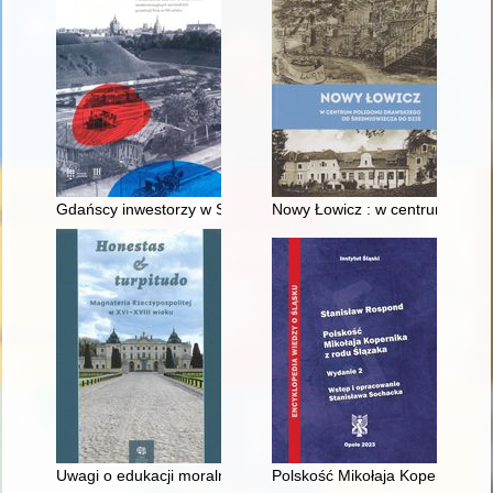
Gdańscy inwestorzy w Sopocie : prestiż finansowy i towarzyski
Nowy Łowicz : w centrum polig
Uwagi o edukacji moralnej synów szlacheckich w XVI-wiecznej 
Polskość Mikołaja Kopernika z 