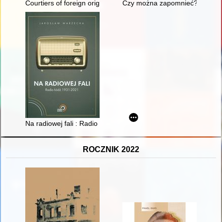
Courtiers of foreign origin amongst the horse courtiers of king
Czy można zapomnieć? : Marian
Na radiowej fali : Radio Łódź 1931-2021
ROCZNIK 2022