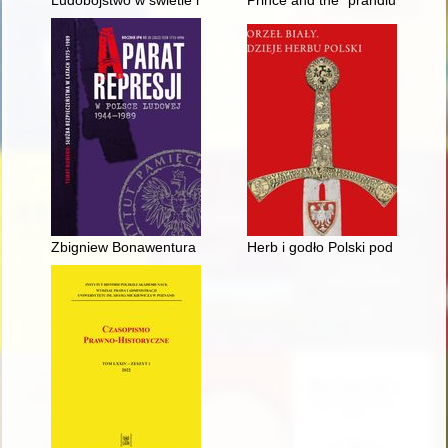
Ludobójstwo w świetle historii i paragrafów
Prince and the "prandium" : the
Zbigniew Bonawentura Fróg (1920-1986) : ksiądz, publicysta, 
Herb i godło Polski pod zabora