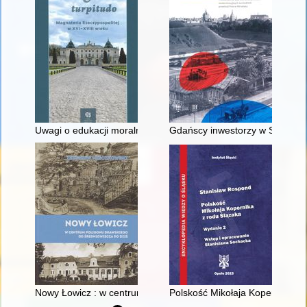
Uwagi o edukacji moralnej synów szlacheckich w XVI-wiecznej 
Gdańscy inwestorzy w Sopocie :
Nowy Łowicz : w centrum poligonu drawskiego od średniowiecz
Polskość Mikołaja Kopernika z 