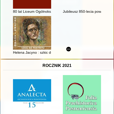
80 lat Liceum Ogólnokształcącego im. Heliodora Święcickiego
Jubileusz 850-lecia powstania
Helena Jacyno : szkic do portretu
ROCZNIK 2021