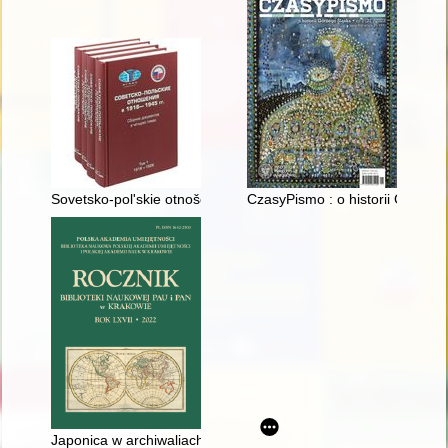
Sovetsko-polʹskie otnošeniâ v 1918-1945 gg. T. 2,
CzasyPismo : o historii Górnego
Japonica w archiwaliach po Bronisławie Piłsudskim w Bibliote