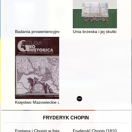
Badania proweniencyjne : losy późnogotyckiej rzeźby Madonny
Unia brzeska i jej skutki w dzi
Księstwo Mazowieckie u progu inkorporacji : charakterystyka 
FRYDERYK CHOPIN
Fontana i Chopin w listach
Fryderyk] Chopin [1810-1849]