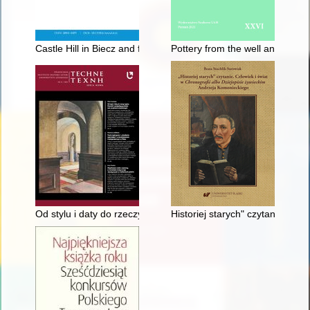
Castle Hill in Biecz and fortified stronghold in Kobylanka : the 
Pottery from the well and its co
Od stylu i daty do rzeczy i gestu : kierunki i perspektywy ba
Historiej starych" czytanie : cz