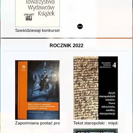
Sześćdziesiąt konkursów "Najpiękniejsza książka roku"
ROCZNIK 2022
Zapomniana postać prof. Osmana Achmetowicza w świetle wybr
Tekst staropolski : między auto