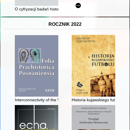
O cyfryzacji badań historycznoprawnych : kilka uwag na margin
ROCZNIK 2022
Interconnectivity of the Vardar and Struma river valleys : some
Historia kujawskiego futbolu. T. 