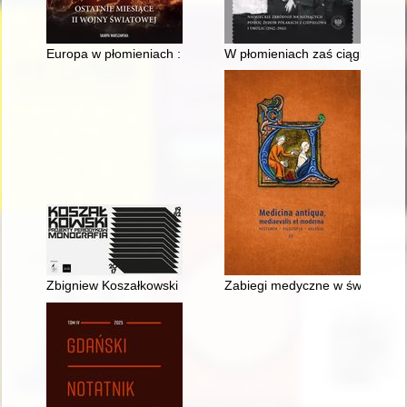
Europa w płomieniach : ostatnie miesiące II wojny światowej
W płomieniach zaś ciągle odzyw
Zbigniew Koszałkowski : projekty periodyków : monografia 198
Zabiegi medyczne w świetle ar