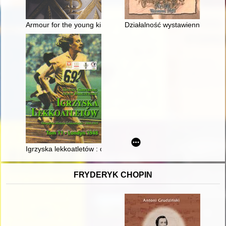
Armour for the young king Sigismund Augustus in the Wawel Ro
Działalność wystawiennicza Mu
Igrzyska lekkoatletów : olimpijska historia lekkoatletyki 1896-20
FRYDERYK CHOPIN