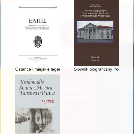
Ostańce i miejskie legendy : losy pozostałości po prawosławn
Słownik biograficzny Południo