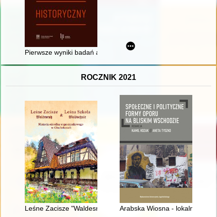
Pierwsze wyniki badań archeologicznych przy ulicy Sukiennic
ROCZNIK 2021
Leśne Zacisze "Waldesruh" i Leśna Szkoła "Waldschule" : hi
Arabska Wiosna - lokalne wyda