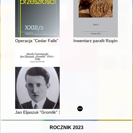
Operacja "Cedar Falls" (8-27 stycznia 1967 roku) w świetle 
Inwentarz parafii Rząśnia z 191
Jan Eljaszuk "Gromlik" 1914-1946 : żołnierz NSZ - NOW - NZ
ROCZNIK 2023