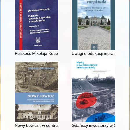
Polskość Mikołaja Kopernika z rodu Ślązaka
Uwagi o edukacji moralnej synó
Nowy Łowicz : w centrum poligonu drawskiego od średniowiecz
Gdańscy inwestorzy w Sopocie :