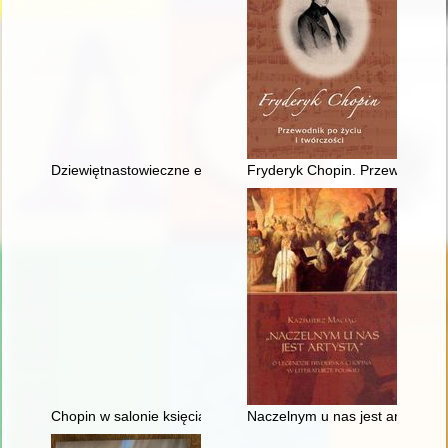
Dziewiętnastowieczne edycje dzieł Fryderyka Chopina jako aspek
Fryderyk Chopin. Przewodnik po
Chopin w salonie księcia Antoniego Radziwiłła". Nowe odczyt
Naczelnym u nas jest artystą". 