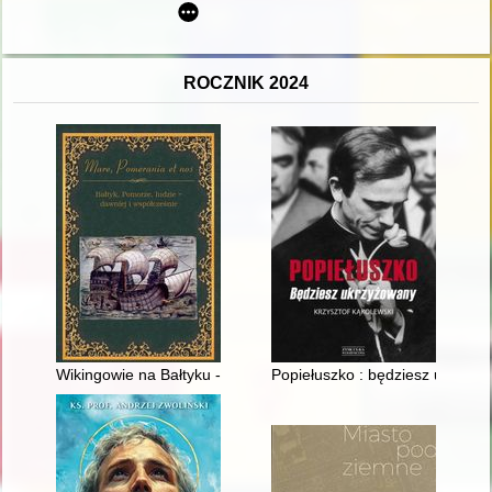
ROCZNIK 2024
Wikingowie na Bałtyku - skandynawska i słowiańska obecność
Popiełuszko : będziesz ukrzyż