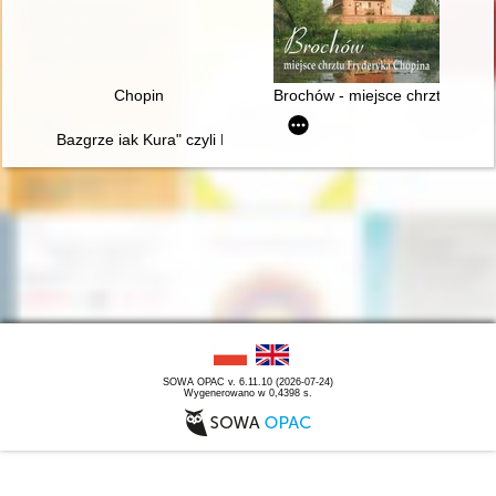
Chopin
Brochów - miejsce chrztu Fryd
Bazgrze iak Kura" czyli Fryderyk Chopin i powstańcy listopad
SOWA OPAC v. 6.11.10 (2026-07-24)
Wygenerowano w 0,4398 s.