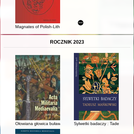
Magnates of Polish-Lithuanian Commonwealth in 16th-18th ce
ROCZNIK 2023
Ołowiana głowica buławy z Daromina = Lead mace head from
Sylwetki badaczy : Tadeusz Ma