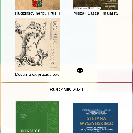
Rudzińscy herbu Prus III z ziemi ciechanowskiej w archiwaliach
Misza i Sasza : malarstwo i ry
Doctrina ex praxis : badania recepcji wzorów graficznych w szt
ROCZNIK 2021