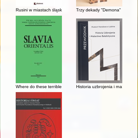
Rusini w miastach śląskich w XII-XIV wieku
Trzy dekady "Demona" : dzieje
Where do these terrible diseases and pestilences come from?" : 
Historia uzbrojenia i malarstwo