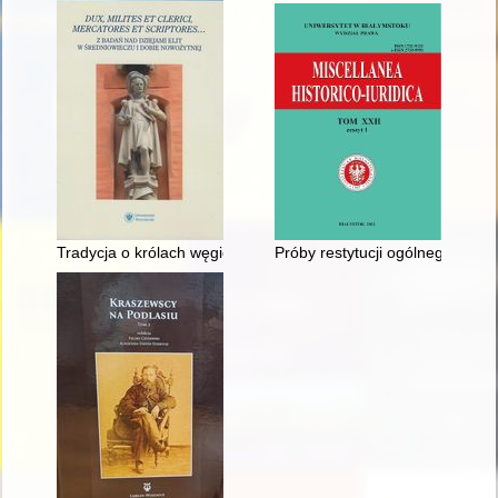
Tradycja o królach węgierskich we wrocławskiej kompilacji kron
Próby restytucji ogólnego sąd