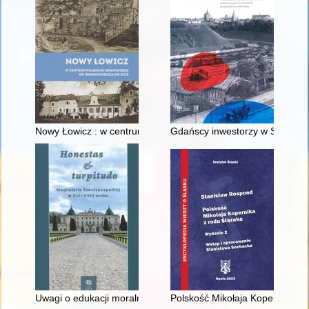
Nowy Łowicz : w centrum poligonu drawskiego od średniowiecz
Gdańscy inwestorzy w Sopocie :
Uwagi o edukacji moralnej synów szlacheckich w XVI-wiecznej 
Polskość Mikołaja Kopernika z 