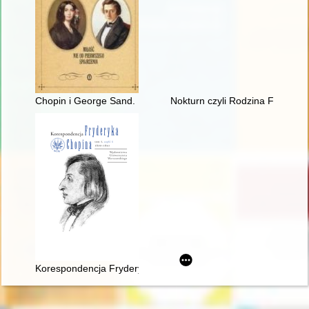
Chopin i George Sand. Miłość nie od pierwszego spojrzenia
Nokturn czyli Rodzina Fryderyk
Korespondencja Fryderyka Chopina. T. 3 cz. 1,