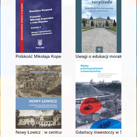
Polskość Mikołaja Kopernika z rodu Ślązaka
Uwagi o edukacji moralnej synó
Nowy Łowicz : w centrum poligonu drawskiego od średniowiecz
Gdańscy inwestorzy w Sopocie :