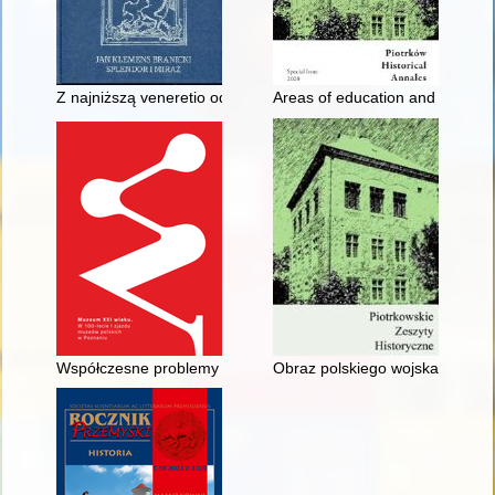
Z najniższą veneretio odebrałem list jwwmci pana i dobrodzieja
Areas of education and care for
Współczesne problemy polskiego muzealnictwa technicznego or
Obraz polskiego wojska w "Spraw