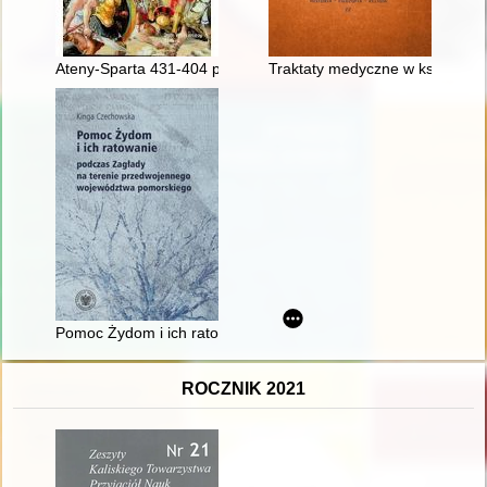
Ateny-Sparta 431-404 p.n.e
Traktaty medyczne w księgozbio
Pomoc Żydom i ich ratowanie podczas Zagłady na terenie p
ROCZNIK 2021