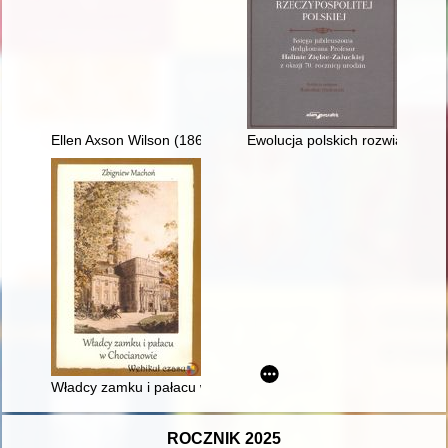
Ellen Axson Wilson (1860-1914) : artystka, która "uczyniła" 
Ewolucja polskich rozwiązań ko
Władcy zamku i pałacu w Chocianowie
ROCZNIK 2025