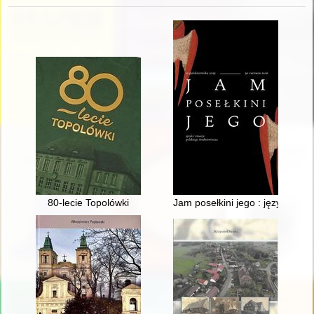
80-lecie Topolówki
Jam posełkini jego : język i em