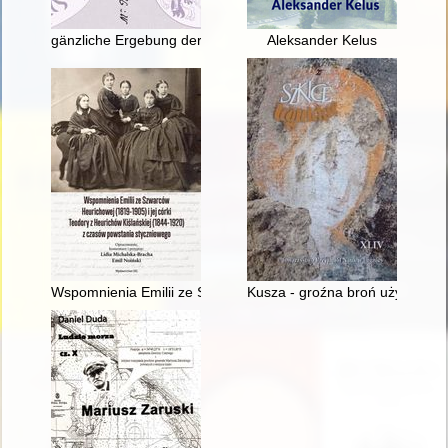
gänzliche Ergebung der Lande Preußen an Polen = Całkowite p
Aleksander Kelus
Wspomnienia Emilii ze Szwarców Heurichowej (1819-1905) i je
Kusza - groźna broń używana w