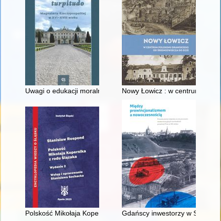
Uwagi o edukacji moralnej synów szlacheckich w XVI-wiecznej 
Nowy Łowicz : w centrum polig
Polskość Mikołaja Kopernika z rodu Ślązaka
Gdańscy inwestorzy w Sopocie :