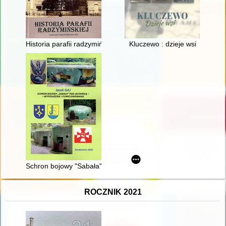
Historia parafii radzymińskiej
Kluczewo : dzieje wsi
Schron bojowy "Sabała" pod Jastarnią - wyposażenie i funkcj
ROCZNIK 2021