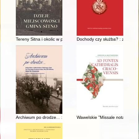
Tereny Sitna i okolic w pradziejach i we wczesnym średniowiec
Dochody czy służba? : zabezpie
Archiwum po drodze... : dzielnice Opola w źródłach Archiwum
Wawelskie "Missale notatum" (