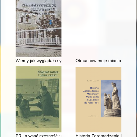
Wiemy jak wyglądała synagoga w Solcu Kujawskim
Otmuchów moje miasto - wspom
PRL a współczesność : porównanie procesu wdrożeniowego mebla
Historia Zgromadzenia Misjonar