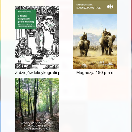
Z dziejów leksykografii polsko-łacińskiej : szkice o słownikarza
Magnezja 190 p.n.e