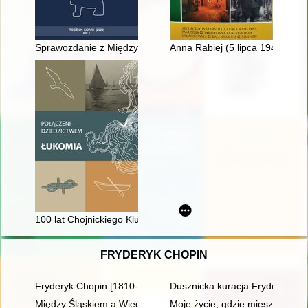
Sprawozdanie z Międzynarodowej Konferencji Naukowej "Jeder h
Anna Rabiej (5 lipca 1940, Kaz
100 lat Chojnickiego Klubu Żeglarskiego w Charzykowach 1922-2
FRYDERYK CHOPIN
Fryderyk Chopin [1810-1949] wśród Polaków na obczyźnie
Dusznicka kuracja Fryderyka C
Między Śląskiem a Wiedniem. Księga jubileuszowa z okazji 60. 
Moje życie, gdzie mieszka B[r]