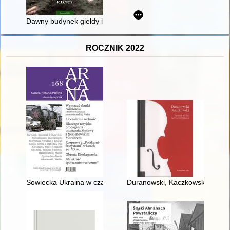
Dawny budynek giełdy i jej sąsiedztwo : historyczne i współc
ROCZNIK 2022
Sowiecka Ukraina w czasie Wielkiego Głodu i rozprawy z "Pola
Duranowski, Kaczkowski : pier