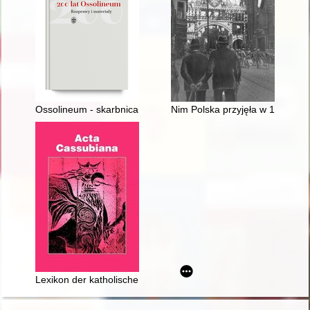
Ossolineum - skarbnica literatury : jak w latach 1946-1990 p
Nim Polska przyjęła w 1922 rok
Lexikon der katholischen Bischöfe im Polen des Goldenen Zeit