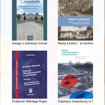
Uwagi o edukacji moralnej synów szlacheckich w XVI-wiecznej 
Nowy Łowicz : w centrum polig
Polskość Mikołaja Kopernika z rodu Ślązaka
Gdańscy inwestorzy w Sopocie :