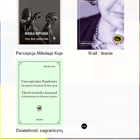
Percepcja Mikołaja Kopernika w aktualnych badaniach społecznyc
Krall : tkanie
Działalność zagranicznych ruchów kobiecych w świetle publikac