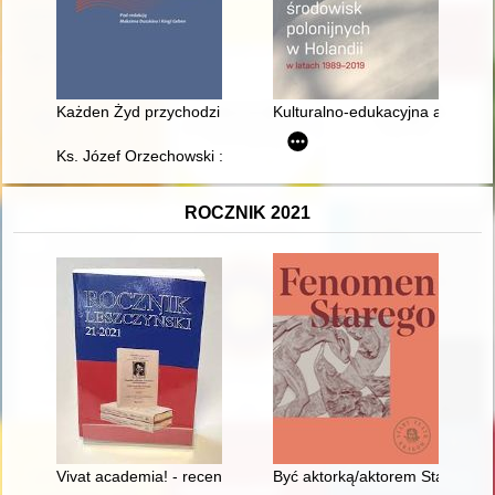
Każden Żyd przychodzi już na świat łajdakiem" : o kwestii ży
Kulturalno-edukacyjna aktywnoś
Ks. Józef Orzechowski : na okoliczność: roku jubileuszowego 2
ROCZNIK 2021
Vivat academia! - recenzja]
Być aktorką/aktorem Starego T